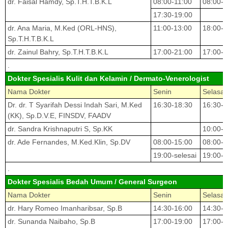
dr. Faisal Hamdy, Sp.T.H.T.B.K.L
08:00-11:00
08:00-1
17:30-19:00
dr. Ana Maria, M.Ked (ORL-HNS),
11:00-13:00
18:00- 
Sp.T.H.T.B.K.L
dr. Zainul Bahry, Sp.T.H.T.B.K.L
17:00-21:00
17:00-2
.
Dokter Spesialis Kulit dan Kelamin / Dermato-Venerologist
Nama Dokter
Senin
Selasa
Dr. dr. T Syarifah Dessi Indah Sari, M.Ked
16:30-18:30
16:30-1
(KK), Sp.D.V.E, FINSDV, FAADV
dr. Sandra Krishnaputri S, Sp.KK
10:00-1
dr. Ade Fernandes, M.Ked.Klin, Sp.DV
08:00-15:00
08:00-0
19:00-selesai
19:00-s
.
Dokter Spesialis Bedah Umum / General Surgeon
Nama Dokter
Senin
Selasa
dr. Hary Romeo Imanharibsar, Sp.B
14:30-16:00
14:30-1
dr. Sunanda Naibaho, Sp.B
17:00-19:00
17:00-1