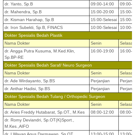
dr. Yanto, Sp.B
09:00-14:00
09:00-1
dr. Mahendra, Sp.B
15:00-20:00
15:00-2
dr. Kisman Harahap, Sp.B
15:00-Selesai
15:00-S
dr. Iron Subekti, Sp.B, FINACS
10:00-Selesai
10:00-S
Dokter Spesialis Bedah Plastik
Nama Dokter
Senin
Selasa
dr. Angga Putra Kusuma, M.Ked.Klin,
16:00-19:00
16:00-1
Sp.BP-RE
Dokter Spesialis Bedah Saraf/ Neuro Surgeon
Nama Dokter
Senin
Selasa
dr. Ade Wirdayanto, Sp.BS
Perjanjian
Perjanj
dr. Anthar Hadisi, Sp.BS
Perjanjian
Perjanj
Dokter Spesialis Bedah Tulang / Orthopedic Surgeon
Nama Dokter
Senin
Selasa
dr. Aries Freddy Hutabarat, Sp.OT., M.Kes
08:00-12:00
08:00-1
dr. Romy Deviandri, Sp.OT(K)Sport.,
M.Kes.,AIFO
dr. I Wayan Agus Darmawan, Sp.OT
13:00-15:00
13:00-1