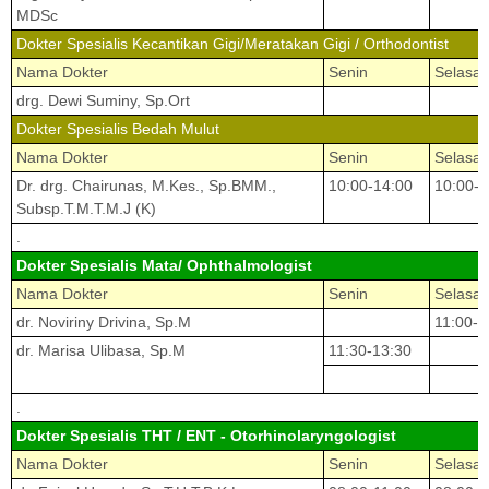
MDSc
Dokter Spesialis Kecantikan Gigi/Meratakan Gigi / Orthodontist
Nama Dokter
Senin
Selasa
drg. Dewi Suminy, Sp.Ort
Dokter Spesialis Bedah Mulut
Nama Dokter
Senin
Selasa
Dr. drg. Chairunas, M.Kes., Sp.BMM.,
10:00-14:00
10:00-1
Subsp.T.M.T.M.J (K)
.
Dokter Spesialis Mata/ Ophthalmologist
Nama Dokter
Senin
Selasa
dr. Noviriny Drivina, Sp.M
11:00-1
dr. Marisa Ulibasa, Sp.M
11:30-13:30
.
Dokter Spesialis THT / ENT - Otorhinolaryngologist
Nama Dokter
Senin
Selasa