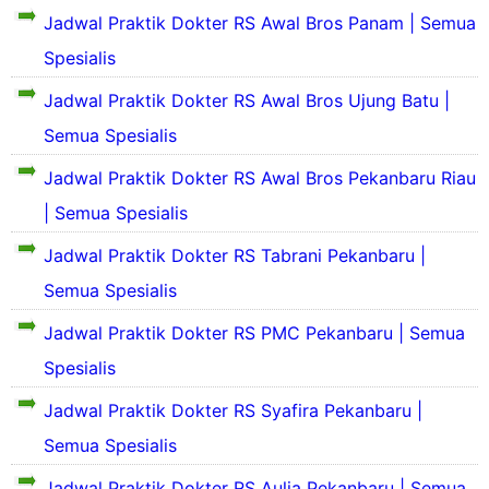
Jadwal Praktik Dokter RS Awal Bros Panam | Semua
Spesialis
Jadwal Praktik Dokter RS Awal Bros Ujung Batu |
Semua Spesialis
S
Jadwal Praktik Dokter RS Awal Bros Pekanbaru Riau
e
k
| Semua Spesialis
S
i
e
Jadwal Praktik Dokter RS Tabrani Pekanbaru |
l
k
a
Semua Spesialis
i
s
l
P
S
Jadwal Praktik Dokter RS PMC Pekanbaru | Semua
a
r
e
s
o
k
Spesialis
P
f
i
r
i
Jadwal Praktik Dokter RS Syafira Pekanbaru |
l
S
o
l
a
e
Semua Spesialis
f
d
s
k
i
a
P
i
Jadwal Praktik Dokter RS Aulia Pekanbaru | Semua
l