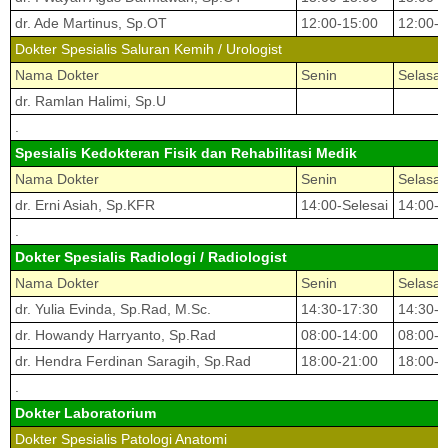
dr. Ade Martinus, Sp.OT
12:00-15:00
12:00-1
Dokter Spesialis Saluran Kemih / Urologist
Nama Dokter
Senin
Selasa
dr. Ramlan Halimi, Sp.U
.
Spesialis Kedokteran Fisik dan Rehabilitasi Medik
Nama Dokter
Senin
Selasa
dr. Erni Asiah, Sp.KFR
14:00-Selesai
14:00-S
.
Dokter Spesialis Radiologi / Radiologist
Nama Dokter
Senin
Selasa
dr. Yulia Evinda, Sp.Rad, M.Sc.
14:30-17:30
14:30-1
dr. Howandy Harryanto, Sp.Rad
08:00-14:00
08:00-1
dr. Hendra Ferdinan Saragih, Sp.Rad
18:00-21:00
18:00-2
.
Dokter Laboratorium
Dokter Spesialis Patologi Anatomi