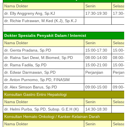
Nama Dokter
Senin
Selasa
dr. Elly Anggreny Ang, Sp.KJ
17:30-19:30
17:30-1
dr. Richie Futrawan, M.Ked (K.J), Sp.K.J
.
Dokter Spesialis Penyakit Dalam / Internist
Nama Dokter
Senin
Selasa
dr. Genta Pradana, Sp.PD
15:00-17:30
15:00-1
dr. Ratna Sari Dewi, M.Biomed, Sp.PD
08:00-14:00
08:00-1
dr. Rama Fadila, Sp.PD
15:00-21:00
15:00-2
dr. Edwar Darmawan, Sp.PD
Perjanjian
Perjanj
dr. Anton Purnomo, Sp.PD, FINASIM
dr. Alex Simson Barus, Sp.PD
09:00-15:00
09:00-1
Konsultan Gastro Entro Hepatologi
Nama Dokter
Senin
Selasa
dr. Helmi Purba, Sp.PD, Subsp. G.E.H (K)
14:30-18:30
Konsultan Hemato Onkologi / Kanker-Kelainan Darah
Nama Dokter
Senin
Selasa