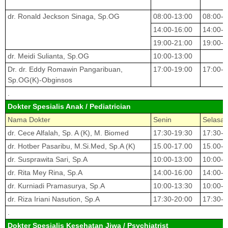
dr. Ronald Jeckson Sinaga, Sp.OG
08:00-13:00
08:00-1
14:00-16:00
14:00-1
19:00-21:00
19:00-2
dr. Meidi Sulianta, Sp.OG
10:00-13:00
Dr. dr. Eddy Romawin Pangaribuan,
17:00-19:00
17:00-1
Sp.OG(K)-Obginsos
.
Dokter Spesialis Anak / Pediatrician
Nama Dokter
Senin
Selasa
dr. Cece Alfalah, Sp. A (K), M. Biomed
17:30-19:30
17:30-1
dr. Hotber Pasaribu, M.Si.Med, Sp.A (K)
15.00-17.00
15.00-1
dr. Susprawita Sari, Sp.A
10:00-13:00
10:00-1
dr. Rita Mey Rina, Sp.A
14:00-16:00
14:00-1
dr. Kurniadi Pramasurya, Sp.A
10:00-13:30
10:00-1
dr. Riza Iriani Nasution, Sp.A
17:30-20:00
17:30-2
.
Dokter Spesialis Kesehatan Jiwa / Psychiatrist