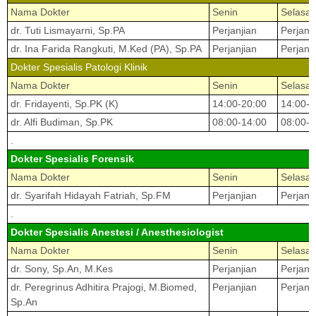
Nama Dokter
Senin
Selasa
dr. Tuti Lismayarni, Sp.PA
Perjanjian
Perjanj
dr. Ina Farida Rangkuti, M.Ked (PA), Sp.PA
Perjanjian
Perjanj
Dokter Spesialis Patologi Klinik
Nama Dokter
Senin
Selasa
dr. Fridayenti, Sp.PK (K)
14:00-20:00
14:00-2
dr. Alfi Budiman, Sp.PK
08:00-14:00
08:00-1
.
Dokter Spesialis Forensik
Nama Dokter
Senin
Selasa
dr. Syarifah Hidayah Fatriah, Sp.FM
Perjanjian
Perjanj
.
Dokter Spesialis Anestesi / Anesthesiologist
Nama Dokter
Senin
Selasa
dr. Sony, Sp.An, M.Kes
Perjanjian
Perjanj
dr. Peregrinus Adhitira Prajogi, M.Biomed,
Perjanjian
Perjanj
Sp.An