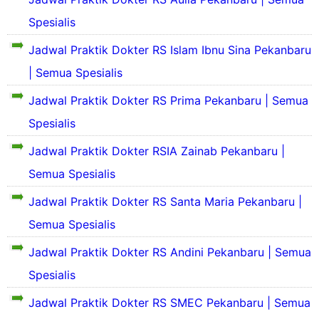
n
r
l
d
S
o
Spesialis
a
a
S
e
f
s
n
e
j
i
Jadwal Praktik Dokter RS Islam Ibnu Sina Pekanbaru
P
S
k
a
l
r
e
i
| Semua Spesialis
r
d
o
j
l
a
a
f
a
Jadwal Praktik Dokter RS Prima Pekanbaru | Semua
a
h
S
n
i
r
s
R
e
S
Spesialis
l
a
P
S
k
e
d
h
r
A
i
j
Jadwal Praktik Dokter RSIA Zainab Pekanbaru |
a
s
o
l
a
n
i
f
Semua Spesialis
a
a
r
S
n
i
l
s
a
e
g
l
Jadwal Praktik Dokter RS Santa Maria Pekanbaru |
B
P
h
j
k
d
r
r
R
Semua Spesialis
a
a
a
o
o
S
r
t
n
s
f
A
Jadwal Praktik Dokter RS Andini Pekanbaru | Semua
a
R
S
A
i
h
S
e
Spesialis
.
l
a
s
A
j
Y
d
l
i
a
Jadwal Praktik Dokter RS SMEC Pekanbaru | Semua
a
a
B
n
a
r
n
n
r