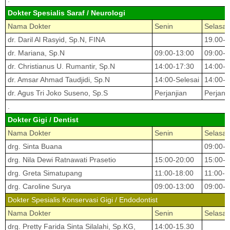
Dokter Spesialis Saraf / Neurologi
Nama Dokter
Senin
Selasa
dr. Daril Al Rasyid, Sp.N, FINA
19.00-2
dr. Mariana, Sp.N
09:00-13:00
09:00-1
dr. Christianus U. Rumantir, Sp.N
14:00-17:30
14:00-1
dr. Amsar Ahmad Taudjidi, Sp.N
14:00-Selesai
14:00-S
dr. Agus Tri Joko Suseno, Sp.S
Perjanjian
Perjanj
.
Dokter Gigi / Dentist
Nama Dokter
Senin
Selasa
drg. Sinta Buana
09:00-1
drg. Nila Dewi Ratnawati Prasetio
15:00-20:00
15:00-2
drg. Greta Simatupang
11:00-18:00
11:00-1
drg. Caroline Surya
09:00-13:00
09:00-1
Dokter Spesialis Konservasi Gigi / Endodontist
Nama Dokter
Senin
Selasa
drg. Pretty Farida Sinta Silalahi, Sp.KG,
14:00-15.30