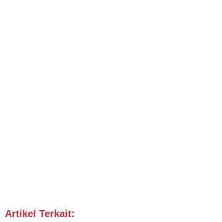
Artikel Terkait:
Jadwal Dokter Pekanbaru