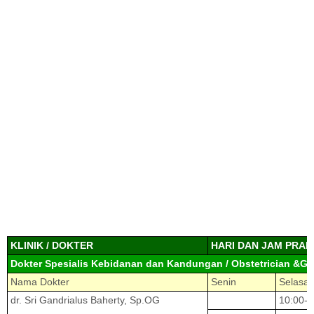
KLINIK / DOKTER
HARI DAN JAM PRAK
Dokter Spesialis Kebidanan dan Kandungan / Obstetrician &Gy
Nama Dokter
Senin
Selasa
dr. Sri Gandrialus Baherty, Sp.OG
10:00-1