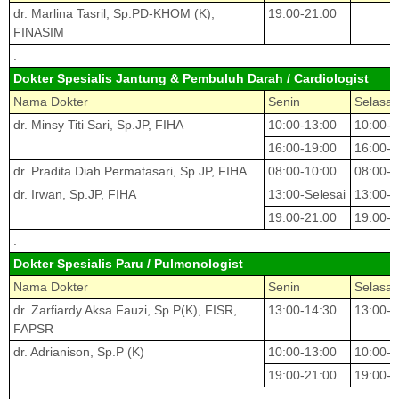
dr. Marlina Tasril, Sp.PD-KHOM (K),
19:00-21:00
FINASIM
.
Dokter Spesialis Jantung & Pembuluh Darah / Cardiologist
Nama Dokter
Senin
Selasa
dr. Minsy Titi Sari, Sp.JP, FIHA
10:00-13:00
10:00-1
16:00-19:00
16:00-1
dr. Pradita Diah Permatasari, Sp.JP, FIHA
08:00-10:00
08:00-1
dr. Irwan, Sp.JP, FIHA
13:00-Selesai
13:00-S
19:00-21:00
19:00-2
.
Dokter Spesialis Paru / Pulmonologist
Nama Dokter
Senin
Selasa
dr. Zarfiardy Aksa Fauzi, Sp.P(K), FISR,
13:00-14:30
13:00-1
FAPSR
dr. Adrianison, Sp.P (K)
10:00-13:00
10:00-1
19:00-21:00
19:00-2
.