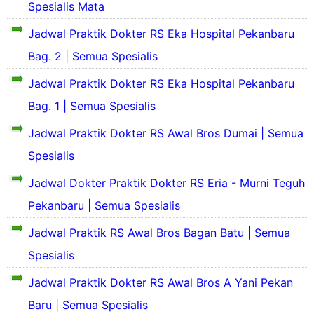
g
Spesialis Mata
l
a
i
S
o
k
B
h
-
e
s
Jadwal Praktik Dokter RS Eka Hospital Pekanbaru
a
r
S
P
j
P
t
o
i
e
a
Bag. 2 | Semua Spesialis
a
R
s
n
k
r
n
S
B
g
a
a
Jadwal Praktik Dokter RS Eka Hospital Pekanbaru
a
A
a
k
n
h
Bag. 1 | Semua Spesialis
g
a
b
R
R
a
a
t
a
S
u
l
Jadwal Praktik Dokter RS Awal Bros Dumai | Semua
n
R
r
E
B
B
S
u
r
a
Spesialis
r
a
A
R
i
h
o
t
u
a
S
Jadwal Dokter Praktik Dokter RS Eria - Murni Teguh
s
u
a
P
a
D
S
Pekanbaru | Semua Spesialis
l
a
e
k
u
a
B
h
k
i
Jadwal Praktik RS Awal Bros Bagan Batu | Semua
k
r
S
a
t
a
i
o
a
n
A
Spesialis
i
t
s
k
b
S
A
i
a
a
Jadwal Praktik Dokter RS Awal Bros A Yani Pekan
a
j
t
r
l
k
a
u
Baru | Semua Spesialis
A
u
B
i