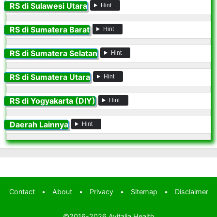
RS di Sulawesi Utara
Hint
RS di Sumatera Barat
Hint
RS di Sumatera Selatan
Hint
RS di Sumatera Utara
Hint
RS di Yogyakarta (DIY)
Hint
Daerah Lainnya
Hint
Contact
•
About
•
Privacy
•
Sitemap
•
Disclaimer
©2016-2026
Avitalia Health