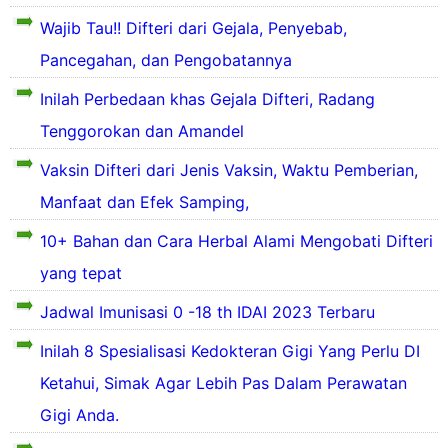
k
i
d
r
e
u
i
s
Wajib Tau!! Difteri dari Gejala, Penyebab,
a
t
r
e
t
e
r
i
i
Pancegahan, dan Pengobatannya
(
y
b
i
s
p
D
a
u
t
a
e
Inilah Perbedaan khas Gejala Difteri, Radang
B
n
a
i
a
r
D
g
h
g
t
n
Tenggorokan dan Amandel
)
s
p
a
i
a
,
e
e
k
n
h
Vaksin Difteri dari Jenis Vaksin, Waktu Pemberian,
r
n
o
i
a
e
Manfaat dan Efek Samping,
i
y
a
d
n
n
a
p
d
a
10+ Bahan dan Cara Herbal Alami Mengobati Difteri
d
g
k
o
a
d
e
i
n
l
a
yang tepat
n
u
t
e
a
n
g
n
y
n
h
Jadwal Imunisasi 0 -18 th IDAI 2023 Terbaru
a
c
a
p
s
e
r
u
n
e
a
n
Inilah 8 Spesialisasi Kedokteran Gigi Yang Perlu DI
n
l
g
n
l
g
a
Ketahui, Simak Agar Lebih Pas Dalam Perawatan
p
d
t
a
h
a
i
i
h
i
Gigi Anda.
a
d
s
n
s
l
p
a
e
g
a
a