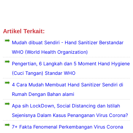
Artikel Terkait:
Difteri
Edukasi Kesehatan
Mudah dibuat Sendiri - Hand Sanitizer Berstandar
WHO (World Health Organization)
Pengertian, 6 Langkah dan 5 Moment Hand Hygiene
D
(Cuci Tangan) Standar WHO
e
4 Cara Mudah Membuat Hand Sanitizer Sendiri di
a
Rumah Dengan Bahan alami
b
Apa sih LockDown, Social Distancing dan Istilah
e
T
r
r
P
Sejenisnya Dalam Kasus Penanganan Virus Corona?
d
o
a
a
d
7+ Fakta Fenomenal Perkembangan Virus Corona
r
b
a