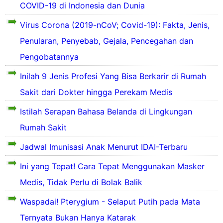
COVID-19 di Indonesia dan Dunia
a
o
h
s
u
Virus Corona (2019-nCoV; Covid-19): Fakta, Jenis,
a
i
s
d
D
t
i
Penularan, Penyebab, Gejala, Pencegahan dan
a
e
Pengobatannya
l
e
p
D
a
a
r
e
e
Inilah 9 Jenis Profesi Yang Bisa Berkarir di Rumah
h
u
n
s
B
p
g
Sakit dari Dokter hingga Perekam Medis
a
a
e
a
h
l
r
k
u
P
Istilah Serapan Bahasa Belanda di Lingkungan
B
a
d
a
j
e
e
h
a
Rumah Sakit
n
a
n
r
s
r
s
n
y
d
a
Jadwal Imunisasi Anak Menurut IDAI-Terbaru
a
a
a
a
a
t
h
l
t
k
r
Ini yang Tepat! Cara Tepat Menggunakan Masker
u
s
a
a
i
a
p
e
h
u
t
Medis, Tidak Perlu di Bolak Balik
h
e
b
s
s
D
D
n
a
a
e
i
Waspadai! Pterygium - Selaput Putih pada Mata
e
y
g
t
p
f
n
a
a
u
e
Ternyata Bukan Hanya Katarak
t
g