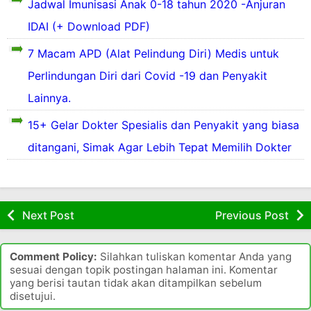
Jadwal Imunisasi Anak 0-18 tahun 2020 -Anjuran
e
s
b
d
t
n
n
IDAI (+ Download PDF)
a
a
a
u
g
y
a
b
l
k
a
7 Macam APD (Alat Pelindung Diri) Medis untuk
t
k
a
a
e
k
a
s
Perlindungan Diri dari Covid -19 dan Penyakit
i
u
n
d
a
u
t
s
o
a
d
Lainnya.
d
t
i
l
r
i
a
e
e
15+ Gelar Dokter Spesialis dan Penyakit yang biasa
a
i
r
p
h
h
a
n
ditangani, Simak Agar Lebih Tepat Memilih Dokter
s
e
n
e
n
y
a
a
u
b
g
a
n
s
n
u
h
u
e
c
t
u
u
s
r
u
Next Post
Previous Post
,
j
k
i
i
l
a
A
a
n
k
u
n
e
y
g
e
Comment Policy:
Silahkan tuliskan komentar Anda yang
n
y
d
a
t
sesuai dengan topik postingan halaman ini. Komentar
g
a
e
i
e
b
yang berisi tautan tidak akan ditampilkan sebelum
k
n
s
t
r
a
disetujui.
i
g
y
u
j
l