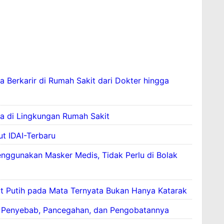
i Kesehatan
sa Berkarir di Rumah Sakit dari Dokter hingga
da di Lingkungan Rumah Sakit
a
v
t IDAI-Terbaru
i
B
t
enggunakan Masker Medis, Tidak Perlu di Bolak
e
a
b
l
e
i
r
ut Putih pada Mata Ternyata Bukan Hanya Katarak
a
a
h
p
ala, Penyebab, Pancegahan, dan Pengobatannya
e
a
a