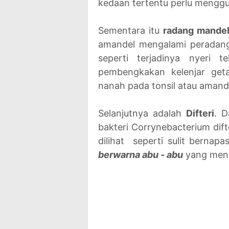
kedaan tertentu perlu mengg
Sementara itu
radang mandel 
amandel mengalami peradanga
seperti terjadinya nyeri t
pembengkakan kelenjar geta
nanah pada tonsil atau amande
Selanjutnya adalah
Difteri
. D
bakteri
Corrynebacterium dift
dilihat seperti sulit berna
berwarna abu - abu
yang menu