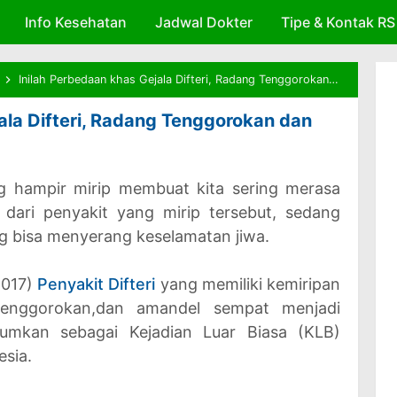
Info Kesehatan
Skip to main content
Jadwal Dokter
Tipe & Kontak RS
Inilah Perbedaan khas Gejala Difteri, Radang Tenggorokan dan Amandel
ala Difteri, Radang Tenggorokan dan
g hampir mirip membuat kita sering merasa
 dari penyakit yang mirip tersebut, sedang
g bisa menyerang keselamatan jiwa.
2017)
Penyakit Difteri
yang memiliki kemiripan
enggorokan,dan amandel sempat menjadi
umkan sebagai Kejadian Luar Biasa (KLB)
esia.