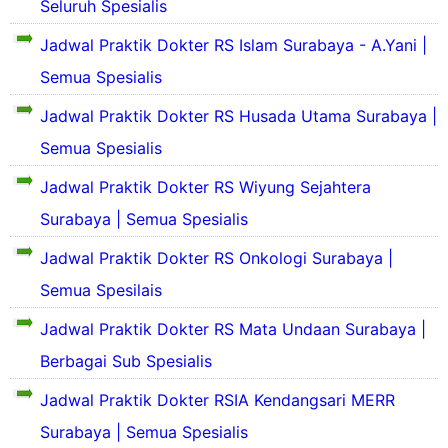
k
Seluruh Spesialis
P
i
S
r
Jadwal Praktik Dokter RS Islam Surabaya - A.Yani |
l
e
o
a
k
Semua Spesialis
f
s
i
i
P
Jadwal Praktik Dokter RS Husada Utama Surabaya |
l
l
r
a
d
S
o
Semua Spesialis
s
a
e
f
P
n
k
i
Jadwal Praktik Dokter RS Wiyung Sejahtera
r
S
i
l
o
e
Surabaya | Semua Spesialis
l
d
S
f
j
a
a
e
i
a
Jadwal Praktik Dokter RS Onkologi Surabaya |
s
n
k
l
r
P
S
i
Semua Spesilais
d
a
S
r
e
l
a
h
e
o
j
Jadwal Praktik Dokter RS Mata Undaan Surabaya |
a
n
S
k
f
a
s
S
i
i
Berbagai Sub Spesialis
i
r
P
e
n
l
l
a
r
j
g
Jadwal Praktik Dokter RSIA Kendangsari MERR
a
d
h
o
a
k
s
a
S
f
Surabaya | Semua Spesialis
r
a
P
n
i
i