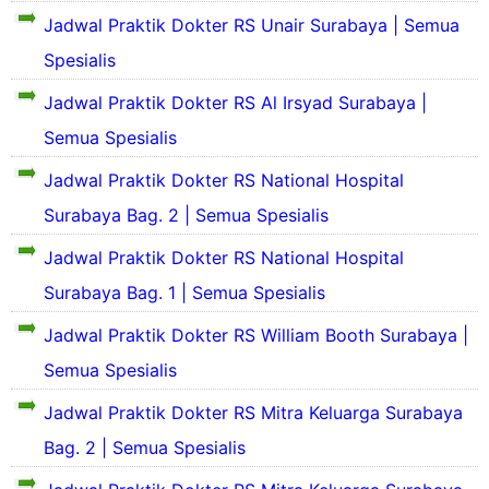
a
t
r
S
n
l
Jadwal Praktik Dokter RS Unair Surabaya | Semua
h
S
o
e
g
d
S
i
f
j
Spesialis
k
a
i
l
i
a
a
n
n
o
l
r
Jadwal Praktik Dokter RS Al Irsyad Surabaya |
t
S
g
a
d
a
R
e
Semua Spesialis
k
a
h
u
j
a
n
S
a
Jadwal Praktik Dokter RS National Hospital
t
o
S
i
a
r
R
s
e
n
Surabaya Bag. 2 | Semua Spesialis
h
a
u
p
j
g
S
h
i
a
k
Jadwal Praktik Dokter RS National Hospital
a
S
a
t
r
a
k
i
Surabaya Bag. 1 | Semua Spesialis
h
a
a
t
i
n
S
l
h
R
t
g
Jadwal Praktik Dokter RS William Booth Surabaya |
a
S
S
u
P
k
k
u
i
r
Semua Spesialis
a
i
r
n
a
e
t
t
a
g
h
Jadwal Praktik Dokter RS Mitra Keluarga Surabaya
R
I
b
k
S
i
S
s
a
Bag. 2 | Semua Spesialis
a
a
e
l
y
t
k
r
u
a
a