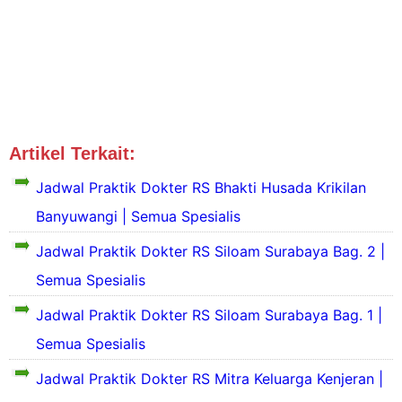
Artikel Terkait:
Jadwal Dokter Surabaya
Jadwal Praktik Dokter RS Bhakti Husada Krikilan
Banyuwangi | Semua Spesialis
Jadwal Praktik Dokter RS Siloam Surabaya Bag. 2 |
Semua Spesialis
S
e
Jadwal Praktik Dokter RS Siloam Surabaya Bag. 1 |
k
Semua Spesialis
i
l
S
Jadwal Praktik Dokter RS Mitra Keluarga Kenjeran |
a
e
s