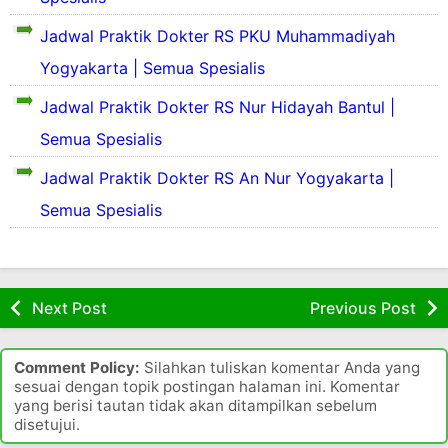
R
r
n
j
a
i
t
u
Jadwal Praktik Dokter RS PKU Muhammadiyah
L
a
k
n
a
r
a
R
i
g
R
Yogyakarta | Semua Spesialis
t
u
t
r
u
i
i
o
Jadwal Praktik Dokter RS Nur Hidayah Bantul |
d
f
a
n
a
a
a
a
h
Semua Spesialis
i
d
h
y
Y
S
v
S
S
a
o
Jadwal Praktik Dokter RS An Nur Yogyakarta |
a
e
e
a
h
g
k
r
l
k
B
Semua Spesialis
y
i
s
a
i
a
a
t
i
t
t
n
k
P
t
a
A
t
a
K
a
n
n
u
r
s
Y
Next Post
Previous Post
l
t
o
u
R
a
u
a
g
r
S
R
h
j
y
Y
Comment Policy:
Silahkan tuliskan komentar Anda yang
u
a
a
a
sesuai dengan topik postingan halaman ini. Komentar
o
u
h
k
yang berisi tautan tidak akan ditampilkan sebelum
g
r
a
disetujui.
a
y
h
a
a
r
a
i