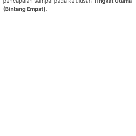
pencapaian sampai pada kelulusan
Tingkat Utama
(Bintang Empat)
.