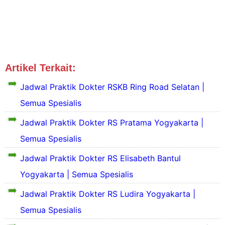
Artikel Terkait:
Jadwal Dokter Yogyakarta
Jadwal Praktik Dokter RSKB Ring Road Selatan |
Semua Spesialis
Jadwal Praktik Dokter RS Pratama Yogyakarta |
Semua Spesialis
S
e
Jadwal Praktik Dokter RS Elisabeth Bantul
k
S
Yogyakarta | Semua Spesialis
i
e
l
k
Jadwal Praktik Dokter RS Ludira Yogyakarta |
a
i
s
Semua Spesialis
l
P
S
a
r