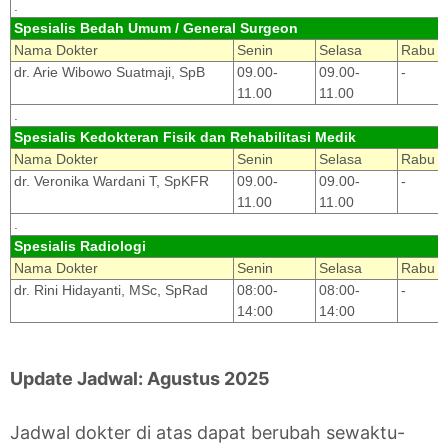
.
Spesialis Bedah Umum / General Surgeon
Nama Dokter
Senin
Selasa
Rabu
dr. Arie Wibowo Suatmaji, SpB
09.00-
09.00-
-
11.00
11.00
.
Spesialis Kedokteran Fisik dan Rehabilitasi Medik
Nama Dokter
Senin
Selasa
Rabu
dr. Veronika Wardani T, SpKFR
09.00-
09.00-
-
11.00
11.00
.
Spesialis Radiologi
Nama Dokter
Senin
Selasa
Rabu
dr. Rini Hidayanti, MSc, SpRad
08:00-
08:00-
-
14:00
14:00
Update Jadwal: Agustus 2025
Jadwal dokter di atas dapat berubah sewaktu-