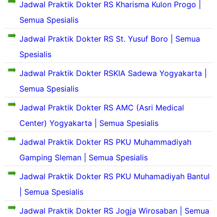
e
Jadwal Praktik Dokter RS Kharisma Kulon Progo |
s
o
k
P
Semua Spesialis
f
i
S
r
i
l
e
o
Jadwal Praktik Dokter RS St. Yusuf Boro | Semua
l
a
k
f
d
s
Spesialis
i
i
a
P
l
l
n
r
Jadwal Praktik Dokter RSKIA Sadewa Yogyakarta |
a
d
S
o
s
a
e
Semua Spesialis
f
S
P
n
j
i
e
r
S
a
Jadwal Praktik Dokter RS AMC (Asri Medical
l
k
o
e
r
d
i
Center) Yogyakarta | Semua Spesialis
f
j
a
a
S
l
i
a
h
n
e
Jadwal Praktik Dokter RS PKU Muhammadiyah
a
l
r
S
S
k
s
d
a
i
e
i
Gamping Sleman | Semua Spesialis
P
a
h
n
j
l
r
n
S
g
a
Jadwal Praktik Dokter RS PKU Muhamadiyah Bantul
a
o
S
i
k
r
s
f
e
n
| Semua Spesialis
a
a
P
i
j
g
t
h
r
l
a
Jadwal Praktik Dokter RS Jogja Wirosaban | Semua
k
R
S
o