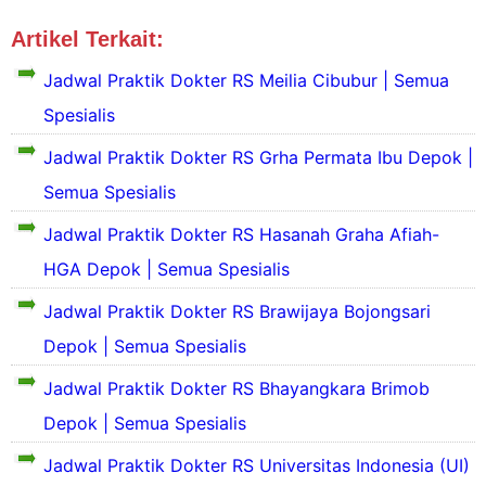
Artikel Terkait:
Jadwal Dokter Depok
Siloam
Jadwal Praktik Dokter RS Meilia Cibubur | Semua
Spesialis
Jadwal Praktik Dokter RS Grha Permata Ibu Depok |
Semua Spesialis
S
Jadwal Praktik Dokter RS Hasanah Graha Afiah-
e
k
HGA Depok | Semua Spesialis
S
i
e
Jadwal Praktik Dokter RS Brawijaya Bojongsari
l
k
a
Depok | Semua Spesialis
i
s
l
P
S
Jadwal Praktik Dokter RS Bhayangkara Brimob
a
r
e
s
o
k
Depok | Semua Spesialis
P
f
i
r
i
Jadwal Praktik Dokter RS Universitas Indonesia (UI)
l
S
o
l
a