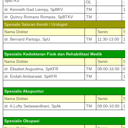
SpBTKV
OL
-
-
dr. Kenneth Gad Liempy, SpBKV
TM
-
17
dr. Quincy Romano Rompas, SpBTKV
TM
-
-
Spesialis Saluran Kemih / Urologist
Nama Dokter
Senin
Se
dr. Bernard Partogu, SpU
TM
11:30-13:00
14
.
Spesialis Kedokteran Fisik dan Rehabilitasi Medik
Nama Dokter
Senin
Se
dr. Elisabet Augustina, SpKFR
TM
08:00-16:00
08
dr. Endah Ambarwati, SpKFR
TM
-
13
.
Spesialis Akupuntur
Nama Dokter
Senin
Se
dr. A.Lufty Setiawardhani, SpAk
TM
08:00-10:00
15
.
Spesialis Okupasi