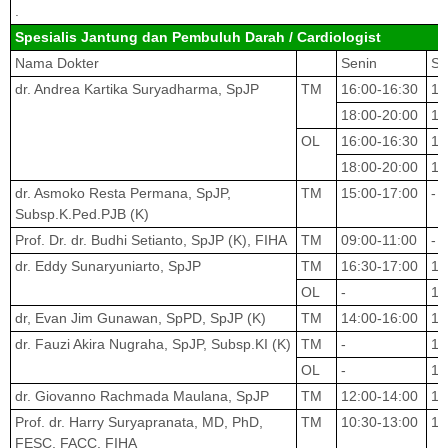
.
Spesialis Jantung dan Pembuluh Darah / Cardiologist
Nama Dokter
Senin
Se
dr. Andrea Kartika Suryadharma, SpJP
TM
16:00-16:30
16
18:00-20:00
18
OL
16:00-16:30
16
18:00-20:00
18
dr. Asmoko Resta Permana, SpJP,
TM
15:00-17:00
-
Subsp.K.Ped.PJB (K)
Prof. Dr. dr. Budhi Setianto, SpJP (K), FIHA
TM
09:00-11:00
-
dr. Eddy Sunaryuniarto, SpJP
TM
16:30-17:00
16
OL
-
16
dr, Evan Jim Gunawan, SpPD, SpJP (K)
TM
14:00-16:00
14
dr. Fauzi Akira Nugraha, SpJP, Subsp.KI (K)
TM
-
16
OL
-
16
dr. Giovanno Rachmada Maulana, SpJP
TM
12:00-14:00
18
Prof. dr. Harry Suryapranata, MD, PhD,
TM
10:30-13:00
10
FESC, FACC, FIHA