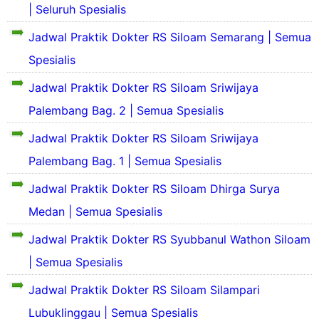
e
| Seluruh Spesialis
f
d
s
k
i
a
P
i
Jadwal Praktik Dokter RS Siloam Semarang | Semua
l
n
r
l
d
S
S
o
Spesialis
a
a
e
e
f
s
n
k
j
i
Jadwal Praktik Dokter RS Siloam Sriwijaya
P
S
i
a
l
r
e
Palembang Bag. 2 | Semua Spesialis
l
r
d
S
o
j
a
a
a
e
f
a
Jadwal Praktik Dokter RS Siloam Sriwijaya
s
h
n
k
i
r
P
S
S
i
Palembang Bag. 1 | Semua Spesialis
l
a
r
i
e
l
d
h
o
n
j
Jadwal Praktik Dokter RS Siloam Dhirga Surya
a
a
S
f
g
a
s
n
i
Medan | Semua Spesialis
i
k
r
P
S
n
l
a
a
r
e
g
Jadwal Praktik Dokter RS Syubbanul Wathon Siloam
d
t
h
o
j
k
a
R
S
f
| Semua Spesialis
a
a
n
S
i
i
r
t
S
J
n
l
Jadwal Praktik Dokter RS Siloam Silampari
a
R
e
a
g
d
h
S
j
Lubuklinggau | Semua Spesialis
n
k
a
S