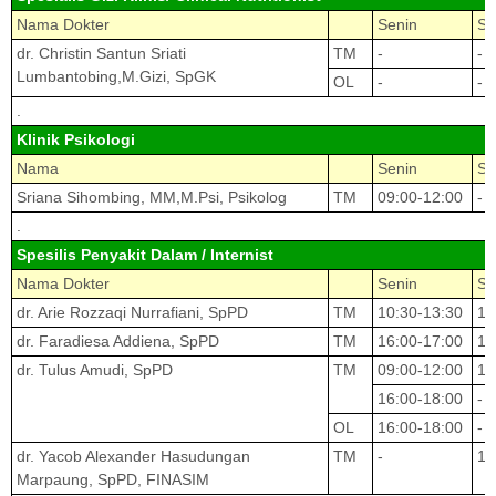
Nama Dokter
Senin
Se
dr. Christin Santun Sriati
TM
-
-
Lumbantobing,M.Gizi, SpGK
OL
-
-
.
Klinik Psikologi
Nama
Senin
Se
Sriana Sihombing, MM,M.Psi, Psikolog
TM
09:00-12:00
-
.
Spesilis Penyakit Dalam / Internist
Nama Dokter
Senin
Se
dr. Arie Rozzaqi Nurrafiani, SpPD
TM
10:30-13:30
10
dr. Faradiesa Addiena, SpPD
TM
16:00-17:00
16
dr. Tulus Amudi, SpPD
TM
09:00-12:00
11
16:00-18:00
-
OL
16:00-18:00
-
dr. Yacob Alexander Hasudungan
TM
-
16
Marpaung, SpPD, FINASIM