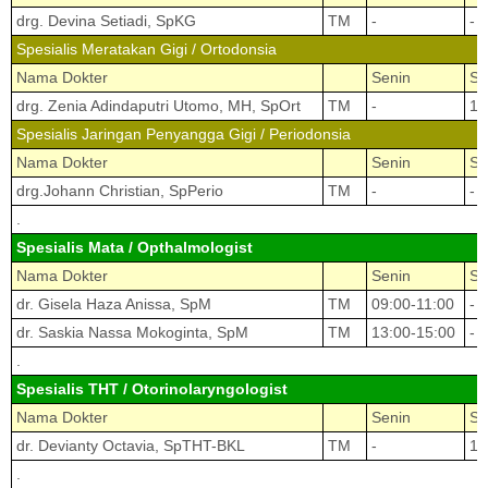
drg. Devina Setiadi, SpKG
TM
-
-
Spesialis Meratakan Gigi / Ortodonsia
Nama Dokter
Senin
Se
drg. Zenia Adindaputri Utomo, MH, SpOrt
TM
-
10
Spesialis Jaringan Penyangga Gigi / Periodonsia
Nama Dokter
Senin
Se
drg.Johann Christian, SpPerio
TM
-
-
.
Spesialis Mata / Opthalmologist
Nama Dokter
Senin
Se
dr. Gisela Haza Anissa, SpM
TM
09:00-11:00
-
dr. Saskia Nassa Mokoginta, SpM
TM
13:00-15:00
-
.
Spesialis THT / Otorinolaryngologist
Nama Dokter
Senin
Se
dr. Devianty Octavia, SpTHT-BKL
TM
-
18
.