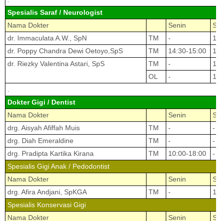
Spesialis Saraf / Neurologist
Nama Dokter
Senin
Se
dr. Immaculata A.W., SpN
TM
-
10
dr. Poppy Chandra Dewi Oetoyo,SpS
TM
14:30-15:00
13
dr. Riezky Valentina Astari, SpS
TM
-
13
OL
-
13
.
Dokter Gigi / Dentist
Nama Dokter
Senin
Se
drg. Aisyah Afiffah Muis
TM
-
-
drg. Diah Emeraldine
TM
-
-
drg. Pradipta Kartika Kirana
TM
10:00-18:00
-
Spesialis Gigi Anak / Pedodontist
Nama Dokter
Senin
Se
drg. Afira Andjani, SpKGA
TM
-
14
Spesialis Konservasi Gigi
Nama Dokter
Senin
Se