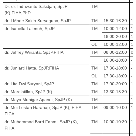
Dr. dr. Indriwanto Sakidjan, SpJP
TM
-
-
(K),FIHA,PhD
dr. I Made Sakta Suryaguna, SpJP
TM
15:30-16:30
15
dr. Isabella Lalenoh, SpJP
TM
10:00-12:00
10
18:00-20:00
18
OL
10:00-12:00
10
dr. Jeffrey Wirianta, SpJP,FIHA
TM
08:00-12:00
08
16:00-18:00
-
dr. Juniarti Hatta, SpJP,FIHA
TM
17:30-18:00
-
OL
17:30-18:00
-
dr. Lita Dwi Suryani, SpJP
TM
17:00-20:00
16
dr. Mardlatillah, SpJP (K)
TM
13:30-15:30
-
dr. Maya Munigar Apandi, SpJP (K)
TM
-
18
dr. Mei Lestari Harahap, SpJP (K), FIHA,
TM
09:00-10:00
10
FICA
dr. Muhammad Barri Fahmi, SpJP (K),
TM
10:00-10:30
10
FIHA
-
-