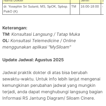
Nama Dokter
Senin
Se
dr. Yosephin Sri Sutanti, MS, SpOK, Spbsp.
TM
16:00-18:00
-
PsikO (K)
Keterangan:
TM:
Konsultasi Langsung / Tatap Muka
OL:
Konsultasi Telemedicine / Online
menggunakan aplikasi "MySiloam"
Update Jadwal: Agustus 2025
Jadwal praktik dokter di atas bisa berubah
sewaktu-waktu. Untuk info lebih lanjut mengenai
kemungkinan perubahan jadwal yang mungkin
terjadi, anda dapat menghubungi langsung bagian
Informasi RS Jantung Diagram/ Siloam Cinere.