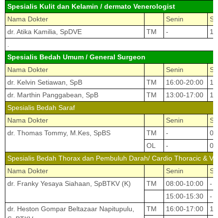
Spesialis Kulit dan Kelamin / dermato Venerologist
Nama Dokter
Senin
Se
dr. Atika Kamilia, SpDVE
TM
-
10
.
Spesialis Bedah Umum / General Surgeon
Nama Dokter
Senin
Se
dr. Kelvin Setiawan, SpB
TM
16:00-20:00
16
dr. Marthin Panggabean, SpB
TM
13:00-17:00
14
Spesialis Bedah Saraf
Nama Dokter
Senin
Se
dr. Thomas Tommy, M.Kes, SpBS
TM
-
09
OL
-
09
Spesialis Bedah Thorax dan Pembuluh Darah/ Cardio Thoracic & Va
Nama Dokter
Senin
Se
dr. Franky Yesaya Siahaan, SpBTKV (K)
TM
08:00-10:00
-
15:00-15:30
-
dr. Heston Gompar Beltazaar Napitupulu,
TM
16:00-17:00
15