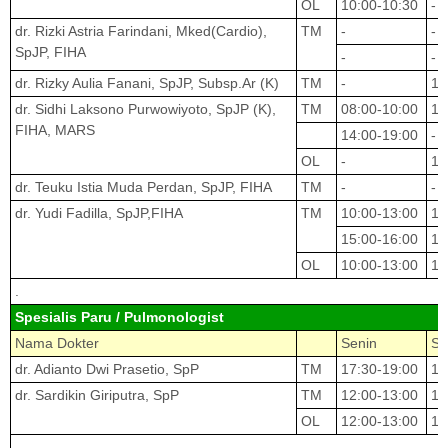
OL
10:00-10:30
-
dr. Rizki Astria Farindani, Mked(Cardio),
TM
-
-
SpJP, FIHA
-
-
dr. Rizky Aulia Fanani, SpJP, Subsp.Ar (K)
TM
-
12
dr. Sidhi Laksono Purwowiyoto, SpJP (K),
TM
08:00-10:00
14
FIHA, MARS
14:00-19:00
-
OL
-
14
dr. Teuku Istia Muda Perdan, SpJP, FIHA
TM
-
-
dr. Yudi Fadilla, SpJP,FIHA
TM
10:00-13:00
10
15:00-16:00
15
OL
10:00-13:00
10
.
Spesialis Paru / Pulmonologist
Nama Dokter
Senin
Se
dr. Adianto Dwi Prasetio, SpP
TM
17:30-19:00
14
dr. Sardikin Giriputra, SpP
TM
12:00-13:00
11
OL
12:00-13:00
11
.