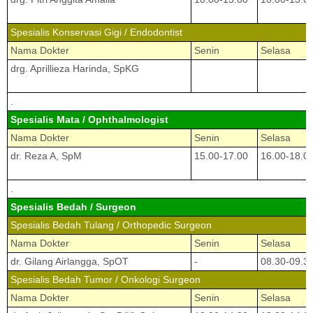
Spesialis Konservasi Gigi / Endodontist
Nama Dokter
Senin
Selasa
drg. Aprillieza Harinda, SpKG
.
Spesialis Mata / Ophthalmologist
Nama Dokter
Senin
Selasa
dr. Reza A, SpM
15.00-17.00
16.00-18.0
.
Spesialis Bedah / Surgeon
Spesialis Bedah Tulang / Orthopedic Surgeon
Nama Dokter
Senin
Selasa
dr. Gilang Airlangga, SpOT
-
08.30-09.3
Spesialis Bedah Tumor / Onkologi Surgeon
Nama Dokter
Senin
Selasa