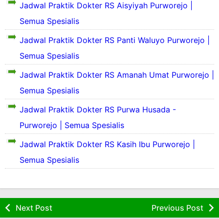
S
f
Jadwal Praktik Dokter RS Aisyiyah Purworejo |
a
e
i
s
k
Semua Spesialis
l
P
i
d
r
Jadwal Praktik Dokter RS Panti Waluyo Purworejo |
l
a
o
a
S
n
Semua Spesialis
f
s
e
S
i
P
k
e
Jadwal Praktik Dokter RS Amanah Umat Purworejo |
l
r
i
j
d
S
o
Semua Spesialis
l
a
a
e
f
a
r
n
k
i
Jadwal Praktik Dokter RS Purwa Husada -
s
a
S
i
l
P
h
S
e
Purworejo | Semua Spesialis
l
d
r
S
e
j
a
a
o
i
k
a
Jadwal Praktik Dokter RS Kasih Ibu Purworejo |
s
n
f
n
i
r
P
S
Semua Spesialis
i
g
l
a
r
e
l
k
a
h
o
j
d
a
s
S
f
a
a
t
P
i
i
r
n
R
r
n
l
a
Next Post
Previous Post
S
S
o
g
d
h
e
f