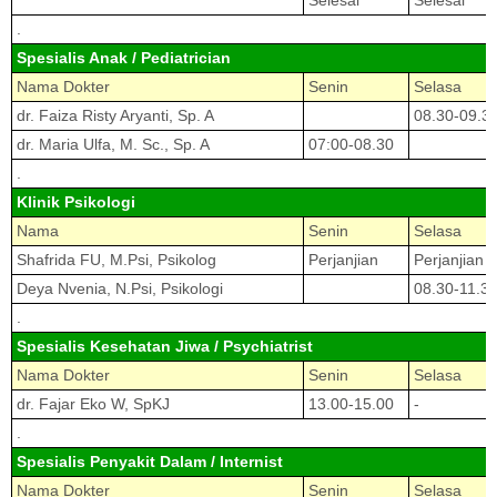
.
Spesialis Anak / Pediatrician
Nama Dokter
Senin
Selasa
dr. Faiza Risty Aryanti, Sp. A
08.30-09.3
dr. Maria Ulfa, M. Sc., Sp. A
07:00-08.30
.
Klinik Psikologi
Nama
Senin
Selasa
Shafrida FU, M.Psi, Psikolog
Perjanjian
Perjanjian
Deya Nvenia, N.Psi, Psikologi
08.30-11.3
.
Spesialis Kesehatan Jiwa / Psychiatrist
Nama Dokter
Senin
Selasa
dr. Fajar Eko W, SpKJ
13.00-15.00
-
.
Spesialis Penyakit Dalam / Internist
Nama Dokter
Senin
Selasa