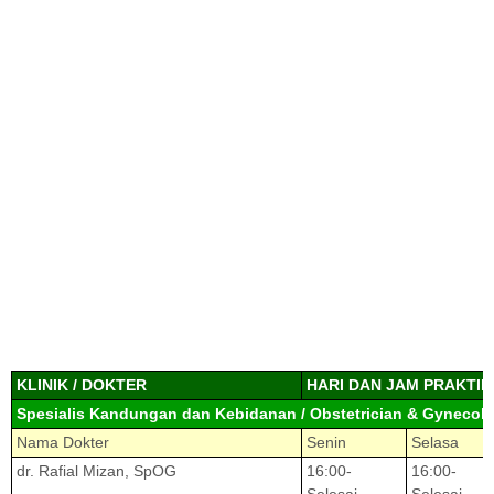
KLINIK / DOKTER
HARI DAN JAM PRAKTIK
Spesialis Kandungan dan Kebidanan / Obstetrician & Gynecolo
Nama Dokter
Senin
Selasa
dr. Rafial Mizan, SpOG
16:00-
16:00-
Selesai
Selesai