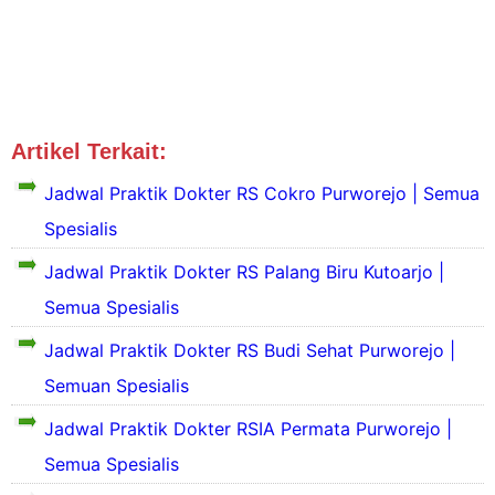
Artikel Terkait:
Jadwal Dokter Purworejo
Jadwal Praktik Dokter RS Cokro Purworejo | Semua
Spesialis
Jadwal Praktik Dokter RS Palang Biru Kutoarjo |
S
e
Semua Spesialis
k
Jadwal Praktik Dokter RS Budi Sehat Purworejo |
i
l
Semuan Spesialis
a
S
s
e
Jadwal Praktik Dokter RSIA Permata Purworejo |
P
k
r
Semua Spesialis
i
o
l