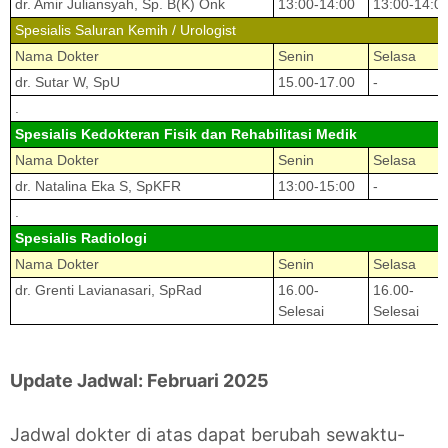
dr. Amir Juliansyah, Sp. B(K) Onk
13:00-14:00
13:00-14:0
Spesialis Saluran Kemih / Urologist
Nama Dokter
Senin
Selasa
dr. Sutar W, SpU
15.00-17.00
-
.
Spesialis Kedokteran Fisik dan Rehabilitasi Medik
Nama Dokter
Senin
Selasa
dr. Natalina Eka S, SpKFR
13:00-15:00
-
.
Spesialis Radiologi
Nama Dokter
Senin
Selasa
dr. Grenti Lavianasari, SpRad
16.00-
16.00-
Selesai
Selesai
Update Jadwal: Februari 2025
Jadwal dokter di atas dapat berubah sewaktu-