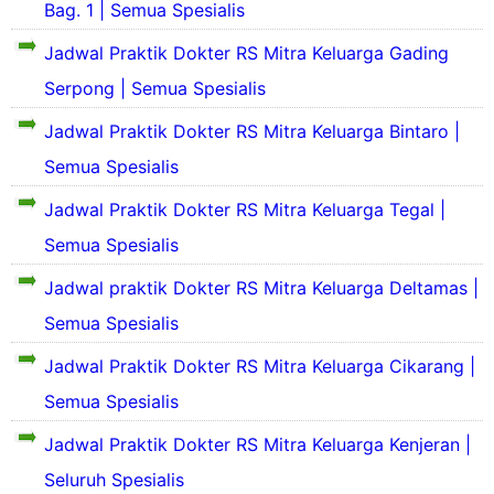
A
f
Bag. 1 | Semua Spesialis
a
g
n
S
b
i
r
J
S
i
d
l
Jadwal Praktik Dokter RS Mitra Keluarga Gading
a
a
e
n
i
d
h
k
j
g
Serpong | Semua Spesialis
a
S
a
a
k
a
n
i
r
r
Jadwal Praktik Dokter RS Mitra Keluarga Bintaro |
a
l
S
n
t
a
t
u
e
g
Semua Spesialis
a
h
R
y
j
k
R
S
S
o
a
Jadwal Praktik Dokter RS Mitra Keluarga Tegal |
a
u
i
r
t
n
u
Semua Spesialis
e
a
R
a
g
s
n
h
S
h
k
a
Jadwal praktik Dokter RS Mitra Keluarga Deltamas |
t
R
Y
S
a
d
e
S
a
a
Semua Spesialis
t
a
n
B
r
k
R
R
g
u
s
i
Jadwal Praktik Dokter RS Mitra Keluarga Cikarang |
S
u
R
d
i
t
Y
Semua Spesialis
u
i
J
a
a
K
a
r
h
Jadwal Praktik Dokter RS Mitra Keluarga Kenjeran |
a
e
k
u
s
s
h
a
Seluruh Spesialis
i
a
S
u