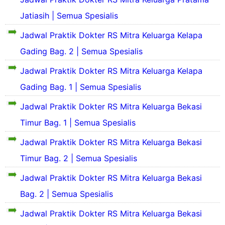
S
f
a
e
Jatiasih | Semua Spesialis
i
s
k
l
P
i
Jadwal Praktik Dokter RS Mitra Keluarga Kelapa
d
S
r
l
a
e
o
Gading Bag. 2 | Semua Spesialis
a
n
k
f
s
S
i
i
Jadwal Praktik Dokter RS Mitra Keluarga Kelapa
P
e
l
l
S
r
Gading Bag. 1 | Semua Spesialis
j
a
R
e
o
a
s
S
k
f
Jadwal Praktik Dokter RS Mitra Keluarga Bekasi
r
P
i
i
a
r
B
Timur Bag. 1 | Semua Spesialis
l
l
h
S
o
u
a
d
S
e
f
n
Jadwal Praktik Dokter RS Mitra Keluarga Bekasi
s
a
i
k
i
d
P
n
n
i
Timur Bag. 2 | Semua Spesialis
l
a
r
S
g
l
d
o
e
Jadwal Praktik Dokter RS Mitra Keluarga Bekasi
k
a
a
e
f
j
a
s
n
n
Bag. 2 | Semua Spesialis
i
a
t
P
S
t
l
r
R
r
e
e
Jadwal Praktik Dokter RS Mitra Keluarga Bekasi
d
a
S
o
j
n
a
h