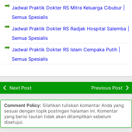
r
B
J
k
a
l
t
u
Jadwal Praktik Dokter RS Mitra Keluarga Cibubur |
a
i
k
i
a
n
k
t
Semua Spesialis
i
a
R
d
a
t
a
u
a
r
u
Jadwal Praktik Dokter RS Radjak Hospital Salemba |
A
n
J
t
s
b
J
a
a
Semua Spesialis
a
a
d
a
h
k
R
d
i
k
S
a
Jadwal Praktik Dokter RS Islam Cempaka Putih |
u
a
a
a
r
a
r
Semua Spesialis
k
t
a
e
l
t
i
a
h
r
u
a
t
S
u
y
R
Y
e
a
p
o
u
a
r
k
a
Next Post
Previous Post
r
u
i
k
e
a
s
p
t
a
r
h
i
a
Y
n
Comment Policy:
Silahkan tuliskan komentar Anda yang
u
S
J
k
a
s
sesuai dengan topik postingan halaman ini. Komentar
p
a
a
a
r
e
yang berisi tautan tidak akan ditampilkan sebelum
a
k
k
n
s
b
disetujui.
n
i
a
s
i
u
a
t
r
a