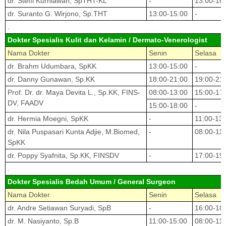
dr. Steffi Kurniawan, SpTHT-KL
-
13:00-16
dr. Suranto G. Wirjono, Sp.THT
13:00-15:00
-
.
Dokter Spesialis Kulit dan Kelamin / Dermato-Venerologist
Nama Dokter
Senin
Selasa
dr. Brahm Udumbara, SpKK
13:00-15:00
-
dr. Danny Gunawan, Sp.KK
18:00-21:00
19:00-21
Prof. Dr. dr. Maya Devita L., Sp.KK, FINS-
08:00-13:00
15:00-17
DV, FAADV
15:00-18:00
-
dr. Hermia Moegni, SpKK
-
11:00-13
dr. Nila Puspasari Kunta Adjie, M.Biomed,
-
08:00-11
SpKK
dr. Poppy Syafnita, Sp.KK, FINSDV
-
17:00-19
.
Dokter Spesialis Bedah Umum / General Surgeon
Nama Dokter
Senin
Selasa
dr. Andre Setiawan Suryadi, SpB
-
16:00-18
dr. M. Nasiyanto, Sp.B
11:00-15:00
08:00-11