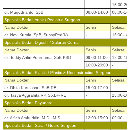
-
-
15:00-20
dr. Muqodrianto, SpB
08:00-14:00
08:00-14
Spesialis Bedah Anak / Pediatric Surgeon
Nama Dokter
Senin
Selasa
dr. Novi Kurnia, SpB, SubspPed(K)
-
16:00-18
Spesialis Bedah Digestif / Saluran Cerna
Nama Dokter
Senin
Selasa
dr. Teddy Arifin Poernama, SpB-KBD
09:00-11:00
12:00-15
16:00-20:00
-
Spesialis Bedah Plastik / Plastic & Reconstruction Surgeon
Nama Dokter
Senin
Selasa
dr. Dhita Kurniasari, SpB-RE
15:00-17:00
-
dr. Tasya Aggrahita RP, Sp.BP-RE
-
13:00-16
Spesialis Bedah Payudara
Nama Dokter
Senin
Selasa
dr. Alfiah Amiruddin, M.D., M.S.
12:00-15:00
09:00-12
Spesialis Bedah Saraf / Neuro Surgeon