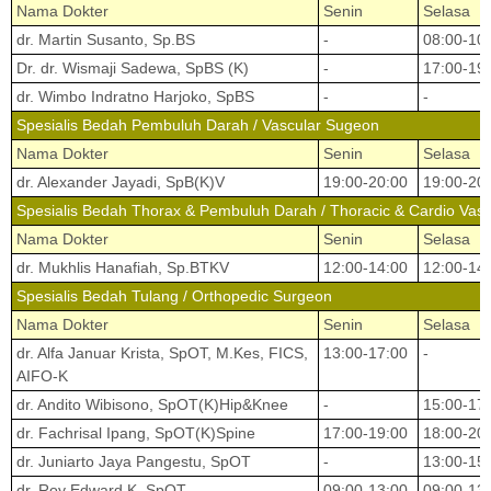
Nama Dokter
Senin
Selasa
dr. Martin Susanto, Sp.BS
-
08:00-10
Dr. dr. Wismaji Sadewa, SpBS (K)
-
17:00-19
dr. Wimbo Indratno Harjoko, SpBS
-
-
Spesialis Bedah Pembuluh Darah / Vascular Sugeon
Nama Dokter
Senin
Selasa
dr. Alexander Jayadi, SpB(K)V
19:00-20:00
19:00-20
Spesialis Bedah Thorax & Pembuluh Darah / Thoracic & Cardio Vasc
Nama Dokter
Senin
Selasa
dr. Mukhlis Hanafiah, Sp.BTKV
12:00-14:00
12:00-14
Spesialis Bedah Tulang / Orthopedic Surgeon
Nama Dokter
Senin
Selasa
dr. Alfa Januar Krista, SpOT, M.Kes, FICS,
13:00-17:00
-
AIFO-K
dr. Andito Wibisono, SpOT(K)Hip&Knee
-
15:00-17
dr. Fachrisal Ipang, SpOT(K)Spine
17:00-19:00
18:00-20
dr. Juniarto Jaya Pangestu, SpOT
-
13:00-15
dr. Roy Edward K, SpOT
09:00-13:00
09:00-13