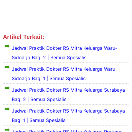
Artikel Terkait:
Jadwal Dokter Jakpus
MitraKeluarga
Jadwal Praktik Dokter RS Mitra Keluarga Waru-
Sidoarjo Bag. 2 | Semua Spesialis
Jadwal Praktik Dokter RS Mitra Keluarga Waru
S
Sidoarjo Bag. 1 | Semua Spesialis
e
k
Jadwal Praktik Dokter RS Mitra Keluarga Surabaya
i
Bag. 2 | Semua Spesialis
l
a
S
Jadwal Praktik Dokter RS Mitra Keluarga Surabaya
s
e
P
k
Bag. 1 | Semua Spesialis
r
i
o
Jadwal Praktik Dokter RS Mitra Keluarga Pratama
l