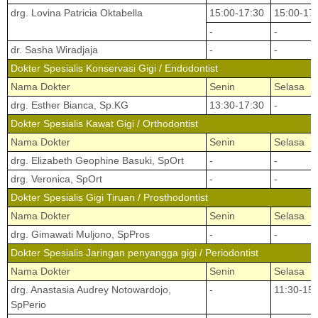
drg. Lovina Patricia Oktabella
15:00-17:30
15:00-17
-
-
dr. Sasha Wiradjaja
-
-
Dokter Spesialis Konservasi Gigi / Endodontist
Nama Dokter
Senin
Selasa
drg. Esther Bianca, Sp.KG
13:30-17:30
-
Dokter Spesialis Kawat Gigi / Orthodontist
Nama Dokter
Senin
Selasa
drg. Elizabeth Geophine Basuki, SpOrt
-
-
drg. Veronica, SpOrt
-
-
Dokter Spesialis Gigi Tiruan / Prosthodontist
Nama Dokter
Senin
Selasa
drg. Gimawati Muljono, SpPros
-
-
Dokter Spesialis Jaringan penyangga gigi / Periodontist
Nama Dokter
Senin
Selasa
drg. Anastasia Audrey Notowardojo,
-
11:30-15
SpPerio