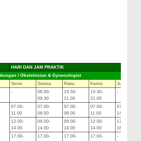
HARI DAN JAM PRAKTIK
dungan / Obstetrician & Gynecologist
Senin
Selasa
Rabu
Kamis
Jumat
-
08.00-
19.30-
19.30-
-
09.30
21.00
21.00
07.00-
07.00-
07.00-
07.00-
07.00-
11.00
08.00
08.00
11.00
14.00
12.00-
09.00-
09.00-
12.00-
17.00-
14.00
14.00
14.00
14.00
18.00
17.00-
17.00-
17.00-
17.00-
-