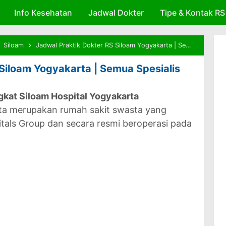
Info Kesehatan
Skip to main content
Jadwal Dokter
Tipe & Kontak RS
Siloam
Jadwal Praktik Dokter RS Siloam Yogyakarta | Semua Spesialis
Siloam Yogyakarta | Semua Spesialis
ngkat Siloam Hospital Yogyakarta
ta merupakan rumah sakit swasta yang
tals Group dan secara resmi beroperasi pada