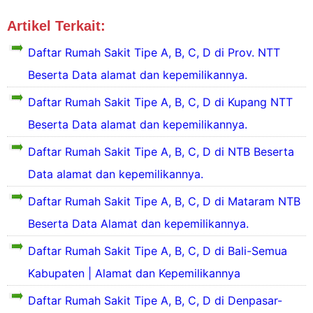
Artikel Terkait:
Tipe RS Bali
Tipe RS WITA
Daftar Rumah Sakit Tipe A, B, C, D di Prov. NTT
Beserta Data alamat dan kepemilikannya.
Daftar Rumah Sakit Tipe A, B, C, D di Kupang NTT
D
a
Beserta Data alamat dan kepemilikannya.
f
Daftar Rumah Sakit Tipe A, B, C, D di NTB Beserta
t
D
a
a
Data alamat dan kepemilikannya.
r
f
R
Daftar Rumah Sakit Tipe A, B, C, D di Mataram NTB
t
u
a
Beserta Data Alamat dan kepemilikannya.
r
a
2
h
Daftar Rumah Sakit Tipe A, B, C, D di Bali-Semua
4
S
R
Kabupaten | Alamat dan Kepemilikannya
a
u
k
Daftar Rumah Sakit Tipe A, B, C, D di Denpasar-
i
a