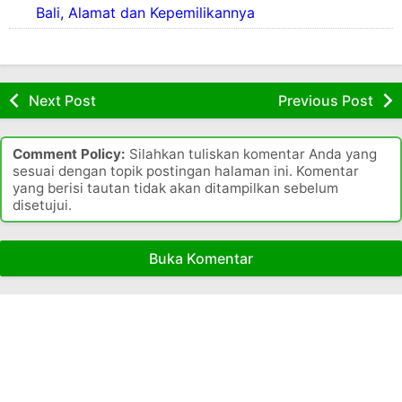
t
Bali, Alamat dan Kepemilikannya
h
d
S
i
a
s
k
e
i
Next Post
Previous Post
t
u
b
a
e
K
Comment Policy:
Silahkan tuliskan komentar Anda yang
r
a
sesuai dengan topik postingan halaman ini. Komentar
b
b
yang berisi tautan tidak akan ditampilkan sebelum
a
disetujui.
u
g
p
a
a
i
Buka Komentar
t
t
e
i
n
p
y
e
a
d
n
a
g
n
b
k
e