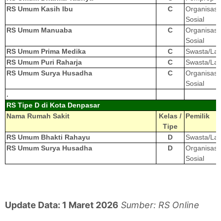
RS Umum Kasih Ibu
C
Organisasi
Sosial
RS Umum Manuaba
C
Organisasi
Sosial
RS Umum Prima Medika
C
Swasta/Lai
RS Umum Puri Raharja
C
Swasta/Lai
RS Umum Surya Husadha
C
Organisasi
Sosial
.
RS Tipe D di Kota Denpasar
Nama Rumah Sakit
Kelas /
Pemilik
Tipe
RS Umum Bhakti Rahayu
D
Swasta/Lai
RS Umum Surya Husadha
D
Organisasi
Sosial
Update Data: 1 Maret 2026
Sumber: RS Online