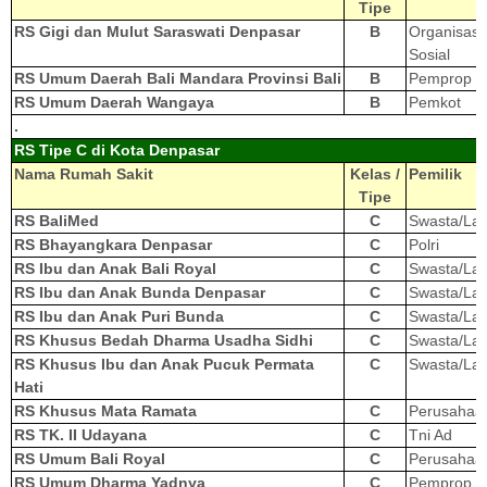
Tipe
RS Gigi dan Mulut Saraswati Denpasar
B
Organisasi
Sosial
RS Umum Daerah Bali Mandara Provinsi Bali
B
Pemprop
RS Umum Daerah Wangaya
B
Pemkot
.
RS Tipe C di Kota Denpasar
Nama Rumah Sakit
Kelas /
Pemilik
Tipe
RS BaliMed
C
Swasta/Lai
RS Bhayangkara Denpasar
C
Polri
RS Ibu dan Anak Bali Royal
C
Swasta/Lai
RS Ibu dan Anak Bunda Denpasar
C
Swasta/Lai
RS Ibu dan Anak Puri Bunda
C
Swasta/Lai
RS Khusus Bedah Dharma Usadha Sidhi
C
Swasta/Lai
RS Khusus Ibu dan Anak Pucuk Permata
C
Swasta/Lai
Hati
RS Khusus Mata Ramata
C
Perusahaa
RS TK. II Udayana
C
Tni Ad
RS Umum Bali Royal
C
Perusahaa
RS Umum Dharma Yadnya
C
Pemprop