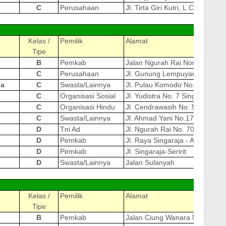
C
Perusahaan
Jl. Tirta Giri Kutri, L.C Subak A
Kelas /
Pemilik
Alamat
Tipe
B
Pemkab
Jalan Ngurah Rai Nomor 30
C
Perusahaan
Jl. Gunung Lempuyang 9x, Sing
ja
C
Swasta/Lainnya
Jl. Pulau Komodo No. 6 Banyu
C
Organisasi Sosial
Jl. Yudistra No. 7 Singaraja
C
Organisasi Hindu
Jl. Cendrawasih No. 5-7
C
Swasta/Lainnya
Jl. Ahmad Yani No.171 A
D
Tni Ad
Jl. Ngurah Rai No. 70 Singaraj
D
Pemkab
Jl. Raya Singaraja - Amlapur
D
Pemkab
Jl. Singaraja-Seririt
D
Swasta/Lainnya
Jalan Sulanyah
Kelas /
Pemilik
Alamat
Tipe
B
Pemkab
Jalan Ciung Wanara Nomer 2