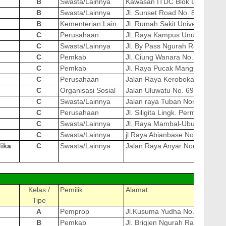
B
Swasta/Lainnya
Kawasan ITDC Blok D, JL. Nus
B
Swasta/Lainnya
Jl. Sunset Road No. 818
B
Kementerian Lain
Jl. Rumah Sakit Universitas Ud
C
Perusahaan
Jl. Raya Kampus Unud No.52, J
C
Swasta/Lainnya
Jl. By Pass Ngurah Rai No. 10
C
Pemkab
Jl. Ciung Wanara No. 5 Blahkiu
C
Pemkab
Jl. Raya Pucak Mangu No. 12 
C
Perusahaan
Jalan Raya Kerobokan Nomor 
C
Organisasi Sosial
Jalan Uluwatu No. 69
C
Swasta/Lainnya
Jalan raya Tuban Nomer 1A 45
C
Perusahaan
Jl. Siligita Lingk. Permata Nus
C
Swasta/Lainnya
Jl. Raya Mambal-Ubud
C
Swasta/Lainnya
jl Raya Abianbase No 52-53
ika
C
Swasta/Lainnya
Jalan Raya Anyar Nomor 22D
Kelas /
Pemilik
Alamat
Tipe
A
Pemprop
Jl.Kusuma Yudha No. 29
B
Pemkab
Jl. Brigjen Ngurah Rai No. 99X