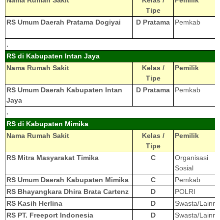
Nama Rumah Sakit
Kelas /
Pemilik
Tipe
RS Umum Daerah Pratama Dogiyai
D Pratama
Pemkab
.
RS di Kabupaten Intan Jaya
Nama Rumah Sakit
Kelas /
Pemilik
Tipe
RS Umum Daerah Kabupaten Intan
D Pratama
Pemkab
Jaya
.
RS di Kabupaten Mimika
Nama Rumah Sakit
Kelas /
Pemilik
Tipe
RS Mitra Masyarakat Timika
C
Organisasi
Sosial
RS Umum Daerah Kabupaten Mimika
C
Pemkab
RS Bhayangkara Dhira Brata Cartenz
D
POLRI
RS Kasih Herlina
D
Swasta/Lainn
RS PT. Freeport Indonesia
D
Swasta/Lainn