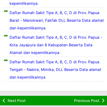
kepemilikannya.
u
Daftar Rumah Sakit Tipe A, B, C, D di Prov. Papua
a
R
Barat - Manokwari, Fakfak DLL Beserta Data alamat
u
dan kepemilikannya.
a
Daftar Rumah Sakit Tipe A, B, C, D di Prov. Papua -
h
s
Kota Jayapura dan 8 Kabupaten Beserta Data
a
Alamat dan kepemilikannya.
k
i
Daftar Rumah Sakit Tipe A, B, C, D di Prov. Papua
t
y
Tengah - Nabire, Mimika, DLL Beserta Data alamat
a
n
dan kepemilikannya
g
a
d
a
d
Next Post
Previous Post
i