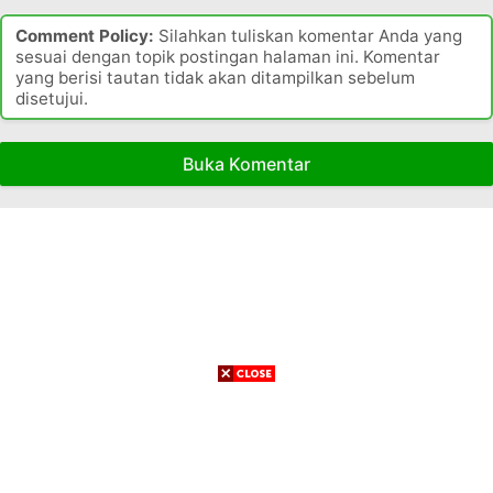
P
r
Comment Policy:
Silahkan tuliskan komentar Anda yang
sesuai dengan topik postingan halaman ini. Komentar
o
yang berisi tautan tidak akan ditampilkan sebelum
v
disetujui.
i
n
s
Buka Komentar
i
P
a
p
u
a
T
e
n
g
a
h
y
a
n