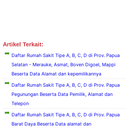
Artikel Terkait:
Tipe RS Irian
Tipe RS Papua Tengah
Daftar Rumah Sakit Tipe A, B, C, D di Prov. Papua
Selatan - Merauke, Asmat, Boven Digoel, Mappi
Beserta Data Alamat dan kepemilikannya
Daftar Rumah Sakit Tipe A, B, C, D di Prov. Papua
D
Pegunungan Beserta Data Pemilik, Alamat dan
a
f
Telepon
t
a
Daftar Rumah Sakit Tipe A, B, C, D di Prov. Papua
r
S
Barat Daya Beserta Data alamat dan
e