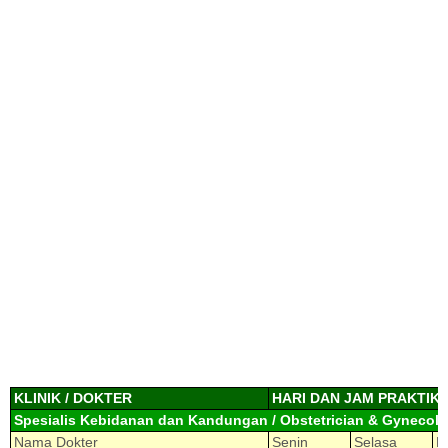
KLINIK / DOKTER
HARI DAN JAM PRAKTIK
Spesialis Kebidanan dan Kandungan / Obstetrician & Gynecolo
Nama Dokter
Senin
Selasa
R