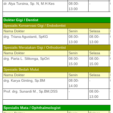
dr. Alya Tursina, Sp. N, M.H.Kes
08.00-
-
0
13.00
1
.
Dokter Gigi / Dentist
Spesialis Konservasi Gigi / Endodontist
Nama Dokter
Senin
Selasa
R
drg. Triana Agustanti, SpKG
08.00-
08.00-
0
13.00
13.00
1
Spesialis Meratakan Gigi / Orthodontist
Nama Dokter
Senin
Selasa
R
drg. Parta L. Silitonga, SpOrt
08.00-
08.00-
0
15.00
15.00
1
Spesialis Bedah Mulut
Nama Dokter
Senin
Selasa
R
drg. Karya Ginting, Sp.BM
08.00-
-
0
14.00
1
Prof. drg. Sunardi M., Sp.BM,DSS
-
08.00-
-
13.00
.
Spesialis Mata / Ophthalmologist