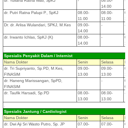
dr. Yuliana Ratna Wati, SpKJ
-
08.00-
-
14.00
dr. Putri Ratna Palupi P., SpKJ
08.00-
08.00-
0
11.00
11.00
1
Dr. dr. Arlisa Wulandari, SPKJ, M.Kes
09.00-
-
-
14.00
dr. Irwanto Ichlas, SpKJ (K)
08.00-
-
0
14.00
1
.
Spesialis Penyakit Dalam / Internist
Nama Dokter
Senin
Selasa
R
dr. Tri Supriyanto, Sp.PD, M.Kes,
09.00-
09.00-
0
FINASIM
13.00
13.00
1
dr. Haneng Marissangan, SpPD,
-
-
0
FINASIM
0
dr. Taufik Harsadi, Sp.PD
08.00-
08.00-
-
13.00
13.00
.
Spesialis Jantung / Cardiologist
Nama Dokter
Senin
Selasa
R
dr. Dwi Aji Sri Wasto Putro, Sp. JP
07.00-
07.00-
0