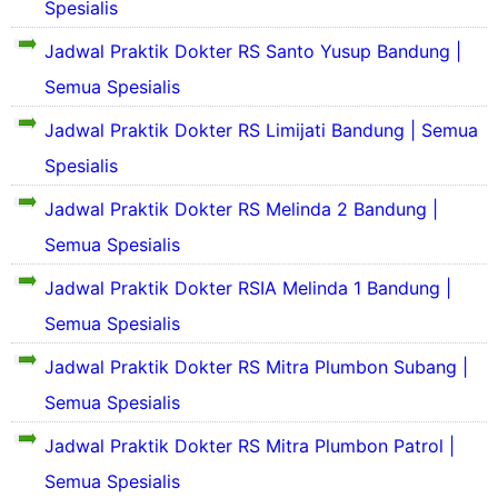
n
Spesialis
j
l
r
S
a
a
S
o
e
Jadwal Praktik Dokter RS Santo Yusup Bandung |
r
s
e
f
j
a
P
k
Semua Spesialis
i
a
h
r
i
l
r
S
S
o
l
Jadwal Praktik Dokter RS Limijati Bandung | Semua
d
a
e
i
f
a
a
h
k
n
Spesialis
i
s
n
s
i
g
l
P
S
i
l
Jadwal Praktik Dokter RS Melinda 2 Bandung |
k
d
r
e
n
a
a
a
o
j
Semua Spesialis
g
s
t
n
f
a
k
P
R
S
i
r
Jadwal Praktik Dokter RSIA Melinda 1 Bandung |
a
r
S
e
l
a
t
o
A
j
Semua Spesialis
d
h
R
f
a
a
S
S
i
C
r
Jadwal Praktik Dokter RS Mitra Plumbon Subang |
n
i
l
R
a
S
n
Semua Spesialis
u
d
u
h
e
g
h
a
S
j
k
Jadwal Praktik Dokter RS Mitra Plumbon Patrol |
a
n
a
i
a
a
S
h
n
Semua Spesialis
r
t
e
S
g