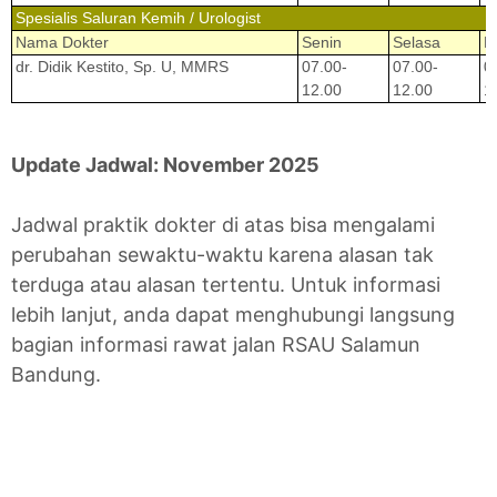
Spesialis Saluran Kemih / Urologist
Nama Dokter
Senin
Selasa
R
dr. Didik Kestito, Sp. U, MMRS
07.00-
07.00-
0
12.00
12.00
1
Update Jadwal: November 2025
Jadwal praktik dokter di atas bisa mengalami
perubahan sewaktu-waktu karena alasan tak
terduga atau alasan tertentu. Untuk informasi
lebih lanjut, anda dapat menghubungi langsung
bagian informasi rawat jalan RSAU Salamun
Bandung.