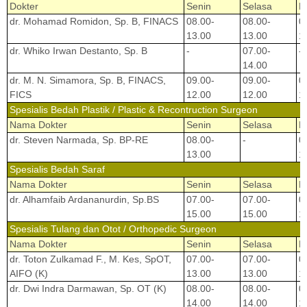
Dokter
Senin
Selasa
R
dr. Mohamad Romidon, Sp. B, FINACS
08.00-
08.00-
0
13.00
13.00
1
dr. Whiko Irwan Destanto, Sp. B
-
07.00-
-
14.00
dr. M. N. Simamora, Sp. B, FINACS,
09.00-
09.00-
0
FICS
12.00
12.00
1
Spesialis Bedah Plastik / Plastic & Recontruction Surgeon
Nama Dokter
Senin
Selasa
R
dr. Steven Narmada, Sp. BP-RE
08.00-
-
0
13.00
1
Spesialis Bedah Saraf
Nama Dokter
Senin
Selasa
R
dr. Alhamfaib Ardananurdin, Sp.BS
07.00-
07.00-
0
15.00
15.00
1
Spesialis Tulang dan Otot / Orthopedic Surgeon
Nama Dokter
Senin
Selasa
R
dr. Toton Zulkamad F., M. Kes, SpOT,
07.00-
07.00-
0
AIFO (K)
13.00
13.00
1
dr. Dwi Indra Darmawan, Sp. OT (K)
08.00-
08.00-
0
14.00
14.00
1