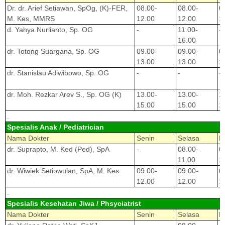
Dr. dr. Arief Setiawan, SpOg, (K)-FER,
08.00-
08.00-
0
M. Kes, MMRS
12.00
12.00
1
d. Yahya Nurlianto, Sp. OG
-
11.00-
-
16.00
dr. Totong Suargana, Sp. OG
09.00-
09.00-
0
13.00
13.00
1
dr. Stanislau Adiwibowo, Sp. OG
-
-
-
dr. Moh. Rezkar Arev S., Sp. OG (K)
13.00-
13.00-
1
15.00
15.00
1
.
Spesialis Anak / Pediatrician
Nama Dokter
Senin
Selasa
R
dr. Suprapto, M. Ked (Ped), SpA
-
08.00-
0
11.00
1
dr. Wiwiek Setiowulan, SpA, M. Kes
09.00-
09.00-
0
12.00
12.00
1
.
Spesialis Kesehatan Jiwa / Phsyciatrist
Nama Dokter
Senin
Selasa
R