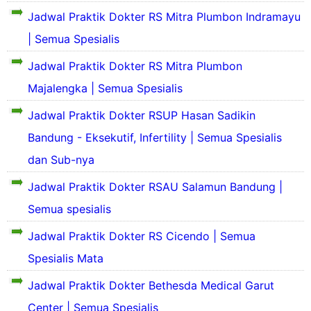
a
R
a
j
a
k
Jadwal Praktik Dokter RS Mitra Plumbon Indramayu
h
S
d
a
k
a
S
S
i
| Semua Spesialis
r
i
t
i
a
y
a
t
R
n
n
a
Jadwal Praktik Dokter RS Mitra Plumbon
h
A
S
g
t
h
S
S
k
Majalengka | Semua Spesialis
o
B
i
C
a
a
s
a
n
n
Jadwal Praktik Dokter RSUP Hasan Sadikin
t
a
n
g
e
t
R
B
d
k
Bandung - Eksekutif, Infertility | Semua Spesialis
r
o
S
a
u
a
u
B
S
dan Sub-nya
n
n
t
p
o
a
d
g
R
a
r
n
Jadwal Praktik Dokter RSAU Salamun Bandung |
u
R
S
k
r
t
n
u
S
a
Semua spesialis
o
o
g
a
n
s
C
a
n
Jadwal Praktik Dokter RS Cicendo | Semua
s
e
a
e
h
t
e
u
B
n
Spesialis Mata
S
o
b
s
a
t
a
B
u
B
n
r
Jadwal Praktik Dokter Bethesda Medical Garut
k
o
a
a
d
a
i
r
h
n
Center | Semua Spesialis
u