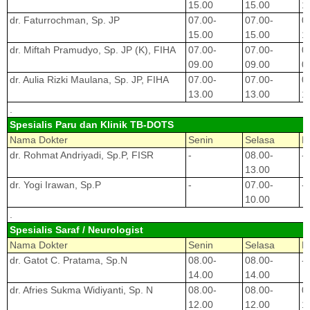
15.00
15.00
1
dr. Faturrochman, Sp. JP
07.00-
07.00-
0
15.00
15.00
1
dr. Miftah Pramudyo, Sp. JP (K), FIHA
07.00-
07.00-
0
09.00
09.00
0
dr. Aulia Rizki Maulana, Sp. JP, FIHA
07.00-
07.00-
0
13.00
13.00
1
.
Spesialis Paru dan Klinik TB-DOTS
Nama Dokter
Senin
Selasa
R
dr. Rohmat Andriyadi, Sp.P, FISR
-
08.00-
-
13.00
dr. Yogi Irawan, Sp.P
-
07.00-
-
10.00
.
Spesialis Saraf / Neurologist
Nama Dokter
Senin
Selasa
R
dr. Gatot C. Pratama, Sp.N
08.00-
08.00-
-
14.00
14.00
dr. Afries Sukma Widiyanti, Sp. N
08.00-
08.00-
0
12.00
12.00
1