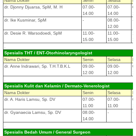
Nama Dokter
Senin
Selasa
R
dr. Djonny Djuarsa, SpM, M. H
07.00-
07.00-
0
14.00
14.00
1
dr. Ike Kusminar, SpM
-
08.00-
-
12.00
dr. Desie R. Warsodoedi, SpM
11.00-
11.00-
1
15.00
15.00
1
.
Spesialis THT / ENT-Otorhinolaryngologist
Nama Dokter
Senin
Selasa
R
dr. Anne Indrawari, Sp. T.H.T.B.K.L
09.00-
09.00-
0
12.00
12.00
1
.
Spesialis Kulit dan Kelamin / Dermato-Venerologist
Nama Dokter
Senin
Selasa
R
dr. A. Haris Lamsu, Sp. DV
07.00-
07.00-
0
11.00
11.00
1
dr. Gyanaecia Lamsu, Sp. DV
08.00-
-
-
14.00
.
Spesialis Bedah Umum / General Surgeon