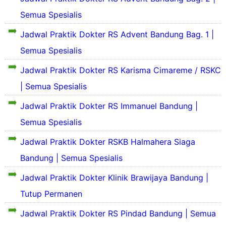
Semua Spesialis
Jadwal Praktik Dokter RS Advent Bandung Bag. 1 |
S
Semua Spesialis
e
k
Jadwal Praktik Dokter RS Karisma Cimareme / RSKC
S
i
e
| Semua Spesialis
l
k
a
Jadwal Praktik Dokter RS Immanuel Bandung |
i
s
l
P
Semua Spesialis
a
r
s
o
Jadwal Praktik Dokter RSKB Halmahera Siaga
P
f
S
r
Bandung | Semua Spesialis
i
e
o
l
k
f
Jadwal Praktik Dokter Klinik Brawijaya Bandung |
d
i
i
a
S
Tutup Permanen
l
l
n
e
a
d
S
k
Jadwal Praktik Dokter RS Pindad Bandung | Semua
s
a
e
i
P