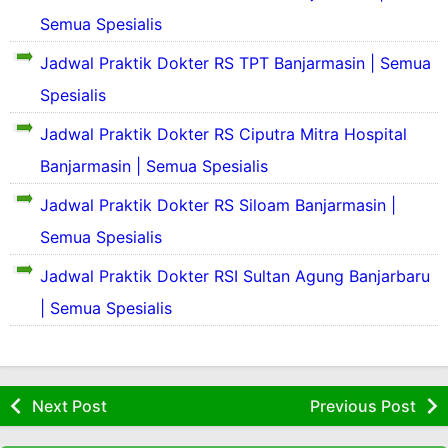
i
r
Semua Spesialis
l
S
o
a
e
f
Jadwal Praktik Dokter RS TPT Banjarmasin | Semua
s
k
i
P
Spesialis
i
l
r
l
d
S
o
Jadwal Praktik Dokter RS Ciputra Mitra Hospital
a
a
e
f
s
n
k
Banjarmasin | Semua Spesialis
i
P
S
i
l
r
e
Jadwal Praktik Dokter RS Siloam Banjarmasin |
l
d
o
j
a
a
Semua Spesialis
f
a
s
S
n
i
r
P
e
S
Jadwal Praktik Dokter RSI Sultan Agung Banjarbaru
l
a
r
k
e
d
h
S
o
i
| Semua Spesialis
j
a
S
e
f
l
a
n
i
k
i
a
r
S
l
i
l
s
a
e
o
l
d
P
h
j
a
a
a
Next Post
Previous Post
r
S
a
s
n
o
i
r
P
S
f
n