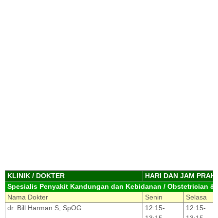
KLINIK / DOKTER
HARI DAN JAM PRAK
Spesialis Penyakit Kandungan dan Kebidanan / Obstetrician &
Nama Dokter
Senin
Selasa
dr. Bill Harman S, SpOG
12:15-
12:15-
13:15
13:15