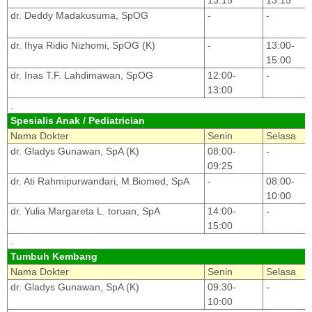
dr. Deddy Madakusuma, SpOG
-
-
dr. Ihya Ridio Nizhomi, SpOG (K)
-
13:00-
15:00
dr. Inas T.F. Lahdimawan, SpOG
12:00-
-
13:00
.
Spesialis Anak / Pediatrician
Nama Dokter
Senin
Selasa
dr. Gladys Gunawan, SpA (K)
08:00-
-
09:25
dr. Ati Rahmipurwandari, M.Biomed, SpA
-
08:00-
10:00
dr. Yulia Margareta L. toruan, SpA
14:00-
-
15:00
.
Tumbuh Kembang
Nama Dokter
Senin
Selasa
dr. Gladys Gunawan, SpA (K)
09:30-
-
10:00