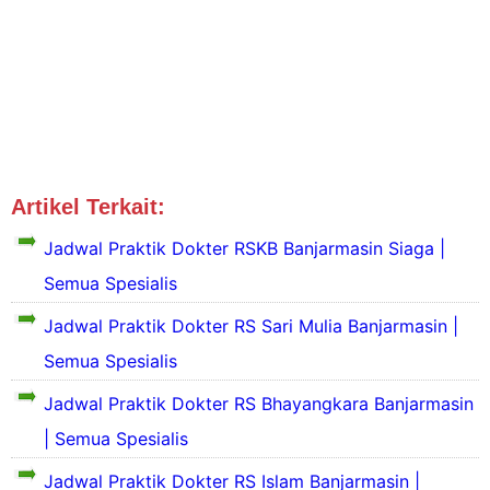
Artikel Terkait:
Jadwal Dokter Banjarmasin
Jadwal Praktik Dokter RSKB Banjarmasin Siaga |
Semua Spesialis
Jadwal Praktik Dokter RS Sari Mulia Banjarmasin |
S
e
Semua Spesialis
k
Jadwal Praktik Dokter RS Bhayangkara Banjarmasin
i
l
S
| Semua Spesialis
a
e
s
k
Jadwal Praktik Dokter RS Islam Banjarmasin |
P