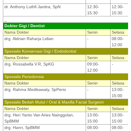
dr. Anthony Luthfi Janitra, SpN
12:30-
12:30-
15:30
15:30
_
Dokter Gigi / Dentist
Nama Dokter
Senin
Selasa
drg. Aldrian Raharja Lidian
-
08:00-
12:00
Spesialis Konservasi Gigi / Endodontist
Nama Dokter
Senin
Selasa
drg. Rossabella V.R, SpKG
09:00-
-
12:00
Spesialis Periodonsia
Nama Dokter
Senin
Selasa
drg. Rahma Medikawaty, SpPerio
-
13:00-
15:00
Spesialis Bedah Mulut / Oral & Maxilla Facial Surgeon
Nama Dokter
Senin
Selasa
drg. Heri Yanto Van Aries Nainggolan,
13:00-
13:00-
SpBMM
15:00
15:00
drg. Hanri, SpBMM
08:00-
08:00-