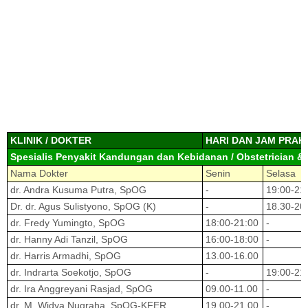
KLINIK / DOKTER
HARI DAN JAM PRAK
Spesialis Penyakit Kandungan dan Kebidanan / Obstetrician &
Nama Dokter
Senin
Selasa
dr. Andra Kusuma Putra, SpOG
-
19:00-21
Dr. dr. Agus Sulistyono, SpOG (K)
-
18.30-20
dr. Fredy Yumingto, SpOG
18:00-21:00
-
dr. Hanny Adi Tanzil, SpOG
16:00-18:00
-
dr. Harris Armadhi, SpOG
13.00-16.00
dr. Indrarta Soekotjo, SpOG
-
19:00-21
dr. Ira Anggreyani Rasjad, SpOG
09.00-11.00
-
dr. M. Widya Nugraha, SpOG-KFER
19.00-21.00
-