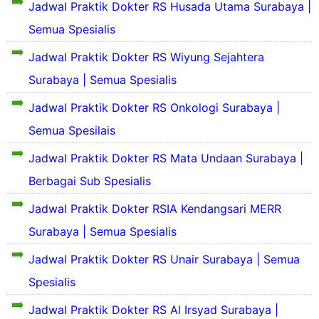
Jadwal Praktik Dokter RS Husada Utama Surabaya |
e
k
Semua Spesialis
i
Jadwal Praktik Dokter RS Wiyung Sejahtera
l
S
a
e
Surabaya | Semua Spesialis
s
S
k
P
e
i
Jadwal Praktik Dokter RS Onkologi Surabaya |
r
k
l
o
Semua Spesilais
i
a
f
l
s
i
Jadwal Praktik Dokter RS Mata Undaan Surabaya |
a
P
S
l
s
r
e
Berbagai Sub Spesialis
d
P
o
k
a
r
f
i
Jadwal Praktik Dokter RSIA Kendangsari MERR
n
o
i
l
S
S
Surabaya | Semua Spesialis
f
l
a
e
e
i
d
s
k
j
Jadwal Praktik Dokter RS Unair Surabaya | Semua
l
a
P
i
a
d
n
r
Spesialis
l
r
a
S
o
a
a
S
n
e
f
Jadwal Praktik Dokter RS Al Irsyad Surabaya |
s
h
e
S
j