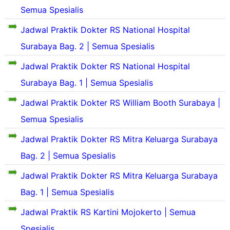
i
P
S
k
e
Semua Spesialis
a
l
r
i
i
j
r
d
o
n
l
a
Jadwal Praktik Dokter RS National Hospital
a
a
f
g
a
r
h
n
Surabaya Bag. 2 | Semua Spesialis
i
k
s
a
S
S
l
a
P
h
i
e
Jadwal Praktik Dokter RS National Hospital
d
t
r
S
n
j
a
o
i
g
Surabaya Bag. 1 | Semua Spesialis
a
n
a
f
n
k
r
S
t
i
g
Jadwal Praktik Dokter RS William Booth Surabaya |
a
a
e
i
l
k
t
h
j
Semua Spesialis
o
d
a
R
S
a
n
a
t
S
i
r
Jadwal Praktik Dokter RS Mitra Keluarga Surabaya
a
n
R
n
a
l
S
S
a
g
Bag. 2 | Semua Spesialis
h
e
t
k
R
o
j
n
a
Jadwal Praktik Dokter RS Mitra Keluarga Surabaya
a
S
s
a
i
t
A
p
Bag. 1 | Semua Spesialis
r
v
n
R
l
i
a
e
d
S
I
t
Jadwal Praktik RS Kartini Mojokerto | Semua
h
r
a
I
r
a
R
s
a
A
Spesialis