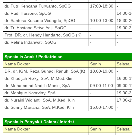
dr. Putri Kencana Purwanto, SpOG
17:00-18:30
-
dr. Rudi Harsono, SpOG
14.00-16
dr. Santoso Kusumo Widagdo, SpOG
10:00-13:00
18.30-20
dr. Tri Hastono Setyo Adji, SpOG
-
19.00-21
Prof. DR. dr. Hendy Hendarto, SpOG (K)
-
-
dr. Retina Indanwati, SpOG
-
-
.
Spesialis Anak / Pediatrician
Nama Dokter
Senin
Selasa
DR. dr. IGM. Reza Gunadi Ranuh, SpA (K)
18.00-19.00
-
dr. Khadijah Rizky, SpA, M.Med.Klin
-
16.00-19
dr. Mohammad Nadjib Moein, SpA
09:00-11:00
09:00-11
dr. Monique Noorvitry, SpA
-
19.00-21
dr. Nuraini Widianti, SpA, M.Ked, Klin
17.00-19
dr. Sunny Mariana, SpA, M.Ked. Klin
15.00-17.00
-
.
Spesialis Penyakit Dalam / Interist
Nama Dokter
Senin
Selasa