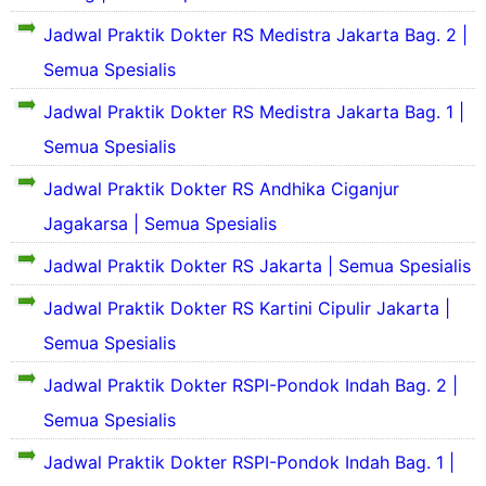
S
f
n
l
d
h
e
i
g
C
Jadwal Praktik Dokter RS Medistra Jakarta Bag. 2 |
i
S
j
l
k
e
c
i
Semua Spesialis
a
d
a
n
a
n
r
a
t
t
l
g
Jadwal Praktik Dokter RS Medistra Jakarta Bag. 1 |
a
n
R
r
C
k
h
S
S
e
Semua Spesialis
e
a
S
e
A
-
n
t
i
j
g
Jadwal Praktik Dokter RS Andhika Ciganjur
t
R
n
a
u
r
S
g
Jagakarsa | Semua Spesialis
r
n
C
e
k
a
g
J
-
u
Jadwal Praktik Dokter RS Jakarta | Semua Spesialis
a
h
J
a
h
t
S
a
k
a
Jadwal Praktik Dokter RS Kartini Cipulir Jakarta |
R
i
k
a
C
S
n
a
r
Semua Spesialis
J
T
g
r
t
a
a
e
k
t
a
Jadwal Praktik Dokter RSPI-Pondok Indah Bag. 2 |
k
d
b
a
a
R
a
i
e
Semua Spesialis
t
R
u
r
y
t
R
u
t
a
R
Jadwal Praktik Dokter RSPI-Pondok Indah Bag. 1 |
S
a
a
h
u
I
a