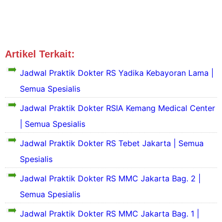
Artikel Terkait:
Jadwal Dokter Jaksel
Jadwal Praktik Dokter RS Yadika Kebayoran Lama |
Semua Spesialis
Jadwal Praktik Dokter RSIA Kemang Medical Center
S
| Semua Spesialis
e
k
Jadwal Praktik Dokter RS Tebet Jakarta | Semua
i
Spesialis
l
S
a
e
Jadwal Praktik Dokter RS MMC Jakarta Bag. 2 |
s
k
P
Semua Spesialis
i
S
r
l
e
o
Jadwal Praktik Dokter RS MMC Jakarta Bag. 1 |
a
k
f