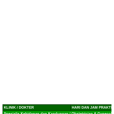
KLINIK / DOKTER
HARI DAN JAM PRAKTI
Spesialis Kebidanan dan Kandungan / Obstetrician & Gynecolo