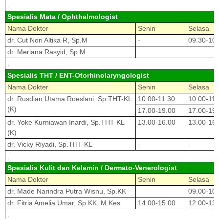
.
Spesialis Mata / Ophthalmologist
Nama Dokter
Senin
Selasa
dr. Cut Nori Altika R, Sp.M
-
09.30-10.
dr. Meriana Rasyid, Sp.M
.
Spesialis THT / ENT-Otorhinolaryngologist
Nama Dokter
Senin
Selasa
dr. Rusdian Utama Roeslani, Sp.THT-KL
10.00-11.30
10.00-11.
(K)
17.00-19.00
17.00-19.
dr. Yoke Kurniawan Inardi, Sp.THT-KL
13.00-16.00
13.00-16.
(K)
dr. Vicky Riyadi, Sp.THT-KL
-
-
.
Spesialis Kulit dan Kelamin / Dermato-Venerologist
Nama Dokter
Senin
Selasa
dr. Made Narindra Putra Wisnu, Sp.KK
09.00-10.
dr. Fitria Amelia Umar, Sp.KK, M.Kes
14.00-15.00
12.00-13.
.