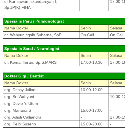
dr Kurniawan Iskandarsyah I,
-
17.00-18.
Sp.JP(K),FIHA
.
Spesialis Paru / Pulmonologist
Nama Dokter
Senin
Selasa
dr. Wahyuningsih Suharna, SpP
On Call
On Call
.
Spesialis Saraf / Neurologist
Nama Dokter
Senin
Selasa
dr. Kemal Imran, Sp.S,MARS
17.00-18.30
17.00-18.
.
Dokter Gigi / Dentist
Nama Dokter
Senin
Selasa
drg. Dessy Julianti
10.00-12.00
-
drg. Sri Wahyuni
-
10.00-12.
drg. Devie Y. Utom
-
-
drg. Mariana S
15.00-17.00
-
drg. Adisti Calliandra
-
17.00-19.
drg. Felix Suseno
15.00-20.00
-