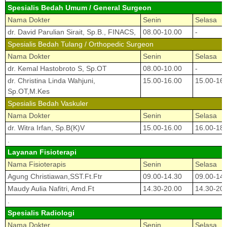
Spesialis Bedah Umum / General Surgeon
Nama Dokter
Senin
Selasa
dr. David Parulian Sirait, Sp.B., FINACS,
08.00-10.00
-
Spesialis Bedah Tulang / Orthopedic Surgeon
Nama Dokter
Senin
Selasa
dr. Kemal Hastobroto S, Sp.OT
08.00-10.00
-
dr. Christina Linda Wahjuni,
15.00-16.00
15.00-16.
Sp.OT,M.Kes
Spesialis Bedah Vaskuler
Nama Dokter
Senin
Selasa
dr. Witra Irfan, Sp.B(K)V
15.00-16.00
16.00-18.
.
Layanan Fisioterapi
Nama Fisioterapis
Senin
Selasa
Agung Christiawan,SST.Ft.Ftr
09.00-14.30
09.00-14.
Maudy Aulia Nafitri, Amd.Ft
14.30-20.00
14.30-20.
.
Spesialis Radiologi
Nama Dokter
Senin
Selasa