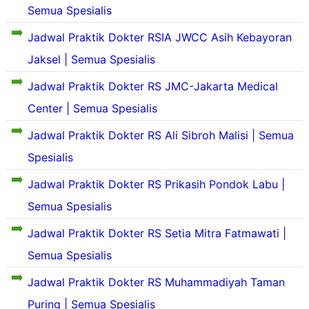
s
Semua Spesialis
i
i
P
S
l
l
r
e
Jadwal Praktik Dokter RSIA JWCC Asih Kebayoran
a
R
o
k
s
S
Jaksel | Semua Spesialis
f
i
P
i
l
r
e
Jadwal Praktik Dokter RS JMC-Jakarta Medical
l
a
S
o
t
R
s
e
Center | Semua Spesialis
f
r
S
P
k
i
o
r
i
Jadwal Praktik Dokter RS Ali Sibroh Malisi | Semua
l
p
e
o
l
d
o
t
Spesialis
f
a
a
l
r
i
s
S
n
i
o
Jadwal Praktik Dokter RS Prikasih Pondok Labu |
l
P
e
S
t
p
d
r
k
e
a
Semua Spesialis
o
a
o
i
j
n
l
n
f
l
a
Jadwal Praktik Dokter RS Setia Mitra Fatmawati |
i
S
i
a
r
e
t
e
Semua Spesialis
l
s
a
d
a
j
d
p
h
i
n
a
Jadwal Praktik Dokter RS Muhammadiyah Taman
a
r
S
c
r
n
o
i
a
Puring | Semua Spesialis
e
a