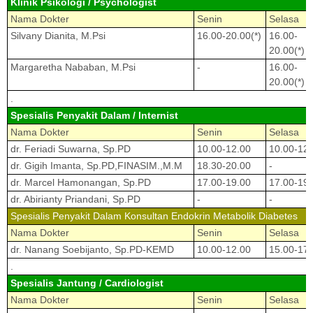
Klinik Psikologi / Psychologist
Nama Dokter
Senin
Selasa
Silvany Dianita, M.Psi
16.00-20.00(*)
16.00-
20.00(*)
Margaretha Nababan, M.Psi
-
16.00-
20.00(*)
.
Spesialis Penyakit Dalam / Internist
Nama Dokter
Senin
Selasa
dr. Feriadi Suwarna, Sp.PD
10.00-12.00
10.00-12.
dr. Gigih Imanta, Sp.PD,FINASIM.,M.M
18.30-20.00
-
dr. Marcel Hamonangan, Sp.PD
17.00-19.00
17.00-19.
dr. Abirianty Priandani, Sp.PD
-
-
Spesialis Penyakit Dalam Konsultan Endokrin Metabolik Diabetes
Nama Dokter
Senin
Selasa
dr. Nanang Soebijanto, Sp.PD-KEMD
10.00-12.00
15.00-17.
.
Spesialis Jantung / Cardiologist
Nama Dokter
Senin
Selasa