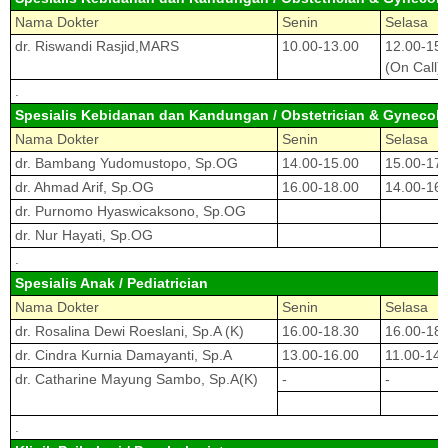
Nama Dokter
Senin
Selasa
dr. Riswandi Rasjid,MARS
10.00-13.00
12.00-15.
(On Call)
.
Spesialis Kebidanan dan Kandungan / Obstetrician & Gynecolo
Nama Dokter
Senin
Selasa
dr. Bambang Yudomustopo, Sp.OG
14.00-15.00
15.00-17.
dr. Ahmad Arif, Sp.OG
16.00-18.00
14.00-16.
dr. Purnomo Hyaswicaksono, Sp.OG
dr. Nur Hayati, Sp.OG
.
Spesialis Anak / Pediatrician
Nama Dokter
Senin
Selasa
dr. Rosalina Dewi Roeslani, Sp.A (K)
16.00-18.30
16.00-18.
dr. Cindra Kurnia Damayanti, Sp.A
13.00-16.00
11.00-14.
dr. Catharine Mayung Sambo, Sp.A(K)
-
-
.