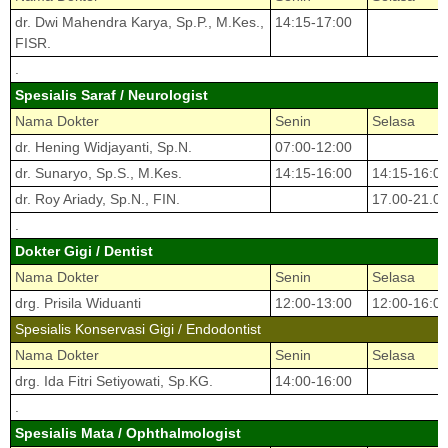
dr. Dwi Mahendra Karya, Sp.P., M.Kes.,
14:15-17:00
FISR.
.
Spesialis Saraf / Neurologist
Nama Dokter
Senin
Selasa
dr. Hening Widjayanti, Sp.N.
07:00-12:00
dr. Sunaryo, Sp.S., M.Kes.
14:15-16:00
14:15-16:0
dr. Roy Ariady, Sp.N., FIN.
17.00-21.0
.
Dokter Gigi / Dentist
Nama Dokter
Senin
Selasa
drg. Prisila Widuanti
12:00-13:00
12:00-16:0
Spesialis Konservasi Gigi / Endodontist
Nama Dokter
Senin
Selasa
drg. Ida Fitri Setiyowati, Sp.KG.
14:00-16:00
.
Spesialis Mata / Ophthalmologist