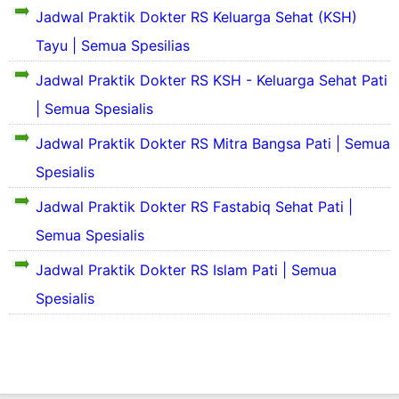
Jadwal Praktik Dokter RS Keluarga Sehat (KSH)
Tayu | Semua Spesilias
S
e
Jadwal Praktik Dokter RS KSH - Keluarga Sehat Pati
k
| Semua Spesialis
i
S
l
e
Jadwal Praktik Dokter RS Mitra Bangsa Pati | Semua
a
k
s
Spesialis
i
P
l
S
r
Jadwal Praktik Dokter RS Fastabiq Sehat Pati |
a
e
o
s
k
Semua Spesialis
f
P
i
i
S
r
Jadwal Praktik Dokter RS Islam Pati | Semua
l
l
e
o
a
d
k
Spesialis
f
s
a
i
i
P
n
l
l
r
S
a
d
o
e
s
a
S
f
j
P
n
e
i
a