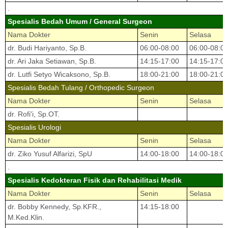
.
Spesialis Bedah Umum / General Surgeon
Nama Dokter
Senin
Selasa
dr. Budi Hariyanto, Sp.B.
06:00-08:00
06:00-08:0
dr. Ari Jaka Setiawan, Sp.B.
14:15-17:00
14:15-17:0
dr. Lutfi Setyo Wicaksono, Sp.B.
18:00-21:00
18:00-21:0
Spesialis Bedah Tulang / Orthopedic Surgeon
Nama Dokter
Senin
Selasa
dr. Rofi'i, Sp.OT.
Spesialis Urologi
Nama Dokter
Senin
Selasa
dr. Ziko Yusuf Alfarizi, SpU
14:00-18:00
14:00-18:0
.
Spesialis Kedokteran Fisik dan Rehabilitasi Medik
Nama Dokter
Senin
Selasa
dr. Bobby Kennedy, Sp.KFR.,
14:15-18:00
M.Ked.Klin.