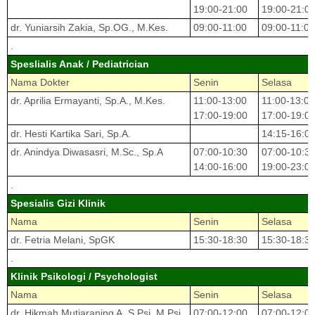
19:00-21:00
19:00-21:0
dr. Yuniarsih Zakia, Sp.OG., M.Kes.
09:00-11:00
09:00-11:00
.
Speslialis Anak / Pediatrician
Nama Dokter
Senin
Selasa
dr. Aprilia Ermayanti, Sp.A., M.Kes.
11:00-13:00
11:00-13:00
17:00-19:00
17:00-19:0
dr. Hesti Kartika Sari, Sp.A.
14:15-16:0
dr. Anindya Diwasasri, M.Sc., Sp.A
07:00-10:30
07:00-10:3
14:00-16:00
19:00-23:0
.
Spesialis Gizi Klinik
Nama
Senin
Selasa
dr. Fetria Melani, SpGK
15:30-18:30
15:30-18:3
.
Klinik Psikologi / Psychologist
Nama
Senin
Selasa
dr. Hikmah Mutiaraning A, S.Psi, M.Psi,
07:00-12:00
07:00-12:0