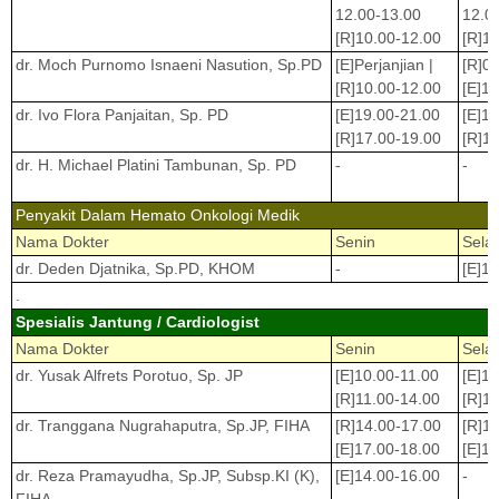
12.00-13.00
12.0
[R]10.00-12.00
[R]1
dr. Moch Purnomo Isnaeni Nasution, Sp.PD
[E]Perjanjian |
[R]0
[R]10.00-12.00
[E]1
dr. Ivo Flora Panjaitan, Sp. PD
[E]19.00-21.00
[E]1
[R]17.00-19.00
[R]1
dr. H. Michael Platini Tambunan, Sp. PD
-
-
Penyakit Dalam Hemato Onkologi Medik
Nama Dokter
Senin
Sela
dr. Deden Djatnika, Sp.PD, KHOM
-
[E]1
.
Spesialis Jantung / Cardiologist
Nama Dokter
Senin
Sela
dr. Yusak Alfrets Porotuo, Sp. JP
[E]10.00-11.00
[E]1
[R]11.00-14.00
[R]1
dr. Tranggana Nugrahaputra, Sp.JP, FIHA
[R]14.00-17.00
[R]1
[E]17.00-18.00
[E]1
dr. Reza Pramayudha, Sp.JP, Subsp.KI (K),
[E]14.00-16.00
-