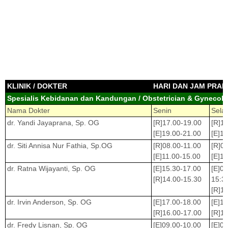
KLINIK / DOKTER
HARI DAN JAM PRAK
Spesialis Kebidanan dan Kandungan / Obstetrician & Gynecolo
Nama Dokter
Senin
Sela
dr. Yandi Jayaprana, Sp. OG
[R]17.00-19.00
[R]1
[E]19.00-21.00
[E]1
dr. Siti Annisa Nur Fathia, Sp.OG
[R]08.00-11.00
[R]0
[E]11.00-15.00
[E]1
dr. Ratna Wijayanti, Sp. OG
[E]15.30-17.00
[E]0
[R]14.00-15.30
15:3
[R]1
dr. Irvin Anderson, Sp. OG
[E]17.00-18.00
[E]1
[R]16.00-17.00
[R]1
dr. Fredy Lisnan, Sp. OG
[E]09.00-10.00
[E]0