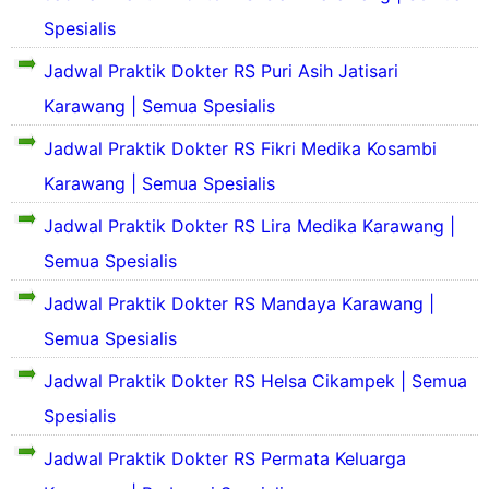
Spesialis
S
e
Jadwal Praktik Dokter RS Puri Asih Jatisari
k
Karawang | Semua Spesialis
i
l
S
Jadwal Praktik Dokter RS Fikri Medika Kosambi
a
e
s
k
Karawang | Semua Spesialis
P
i
r
Jadwal Praktik Dokter RS Lira Medika Karawang |
l
S
o
a
e
Semua Spesialis
f
s
k
i
P
S
i
Jadwal Praktik Dokter RS Mandaya Karawang |
l
r
e
l
d
o
k
Semua Spesialis
a
a
f
i
s
n
i
Jadwal Praktik Dokter RS Helsa Cikampek | Semua
l
P
S
l
a
r
e
Spesialis
d
s
S
o
j
a
P
e
f
a
Jadwal Praktik Dokter RS Permata Keluarga
n
r
k
i
r
S
o