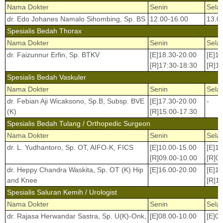
Nama Dokter
Senin
Sela
dr. Edo Johanes Namalo Sihombing, Sp. BS
12.00-16.00
13.0
Spesialis Bedah Thorax
Nama Dokter
Senin
Sela
dr. Faizunnur Erfin, Sp. BTKV
[E]18.30-20.00
[E]1
[R]17:30-18:30
[R]1
Spesialis Bedah Vaskuler
Nama Dokter
Senin
Sela
dr. Febian Aji Wicaksono, Sp.B, Subsp. BVE
[E]17.30-20.00
-
(K)
[R]15.00-17.30
Spesialis Bedah Tulang / Orthopedic Surgeon
Nama Dokter
Senin
Sela
dr. L. Yudhantoro, Sp. OT, AIFO-K, FICS
[E]10.00-15.00
[E]1
[R]09.00-10.00
[R]0
dr. Heppy Chandra Waskita, Sp. OT (K) Hip
[E]16.00-20.00
[E]1
and Knee
[R]1
Spesialis Saluran Kemih / Urologist
Nama Dokter
Senin
Sela
dr. Rajasa Herwandar Sastra, Sp. U(K)-Onk,
[E]08.00-10.00
[E]0