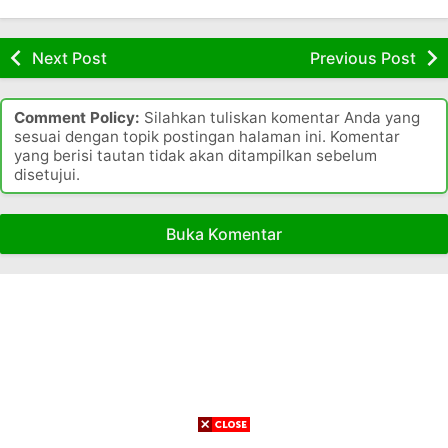
a
a
s
a
P
u
r
R
k
r
o
u
a
i
a
Next Post
Previous Post
e
s
s
h
r
p
a
a
a
S
u
i
h
r
y
a
Comment Policy:
Silahkan tuliskan komentar Anda yang
p
t
S
a
k
sesuai dengan topik postingan halaman ini. Komentar
a
a
a
e
B
i
yang berisi tautan tidak akan ditampilkan sebelum
k
l
k
r
disetujui.
e
t
a
T
i
u
k
P
n
a
t
p
a
r
t
n
P
a
Buka Komentar
s
i
r
g
r
k
i
a
e
i
a
a
n
r
n
t
y
s
a
a
t
a
a
f
n
y
r
r
B
o
g
a
a
a
e
r
P
n
k
e
a
s
e
a
a
r
s
f
r
s
s
u
a
o
u
i
i
p
r