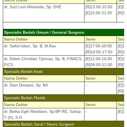
Nama Dokter
Senin
Sela
dr. Suci Leni Mimanda, Sp. DVE
[R]13.00-15.00
[E]0
[E]15.00-21.00
[R]1
.
Spesialis Bedah Umum / General Surgeon
Nama Dokter
Senin
Sela
dr. Saiful Islam, Sp. B, M.Kes
[E]17:00-20:00
[E]1
[R]14:00-17:00
[R]1
dr. Edwin Christian Tjiomas, Sp. B, FINACS,
[E]12.00-16.00
[E]1
FICS
[R]08:00-12:00
[R]0
Spesialis Bedah Anak
Nama Dokter
Senin
Sela
dr. Dian Desianti, Sp. BA
-
[E]1
[R]0
Spesialis Bedah Plastik
Nama Dokter
Senin
Sela
dr. Betha Egih Riestiano, Sp.BP-RE, Subsp.
-
[E]1
T (K), S.H.
Spesialis Bedah Saraf / Neuro Surgeon