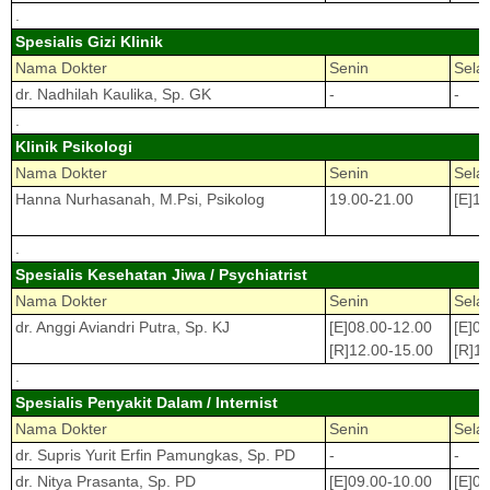
.
Spesialis Gizi Klinik
Nama Dokter
Senin
Sela
dr. Nadhilah Kaulika, Sp. GK
-
-
.
Klinik Psikologi
Nama Dokter
Senin
Sela
Hanna Nurhasanah, M.Psi, Psikolog
19.00-21.00
[E]1
.
Spesialis Kesehatan Jiwa / Psychiatrist
Nama Dokter
Senin
Sela
dr. Anggi Aviandri Putra, Sp. KJ
[E]08.00-12.00
[E]0
[R]12.00-15.00
[R]1
.
Spesialis Penyakit Dalam / Internist
Nama Dokter
Senin
Sela
dr. Supris Yurit Erfin Pamungkas, Sp. PD
-
-
dr. Nitya Prasanta, Sp. PD
[E]09.00-10.00
[E]0