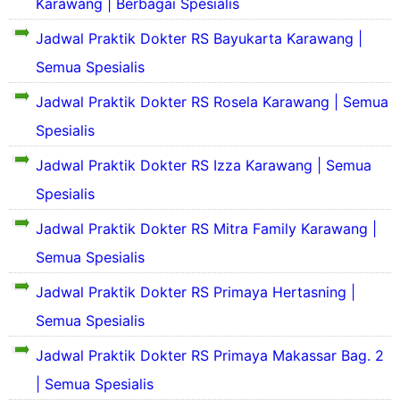
i
Karawang | Berbagai Spesialis
l
a
e
f
l
d
h
S
j
i
Jadwal Praktik Dokter RS Bayukarta Karawang |
a
a
S
e
a
l
s
n
i
k
Semua Spesialis
r
d
P
S
n
i
a
a
r
e
g
l
Jadwal Praktik Dokter RS Rosela Karawang | Semua
h
n
o
j
k
a
S
S
f
Spesialis
a
a
s
i
e
i
r
t
P
n
j
l
Jadwal Praktik Dokter RS Izza Karawang | Semua
a
P
r
g
a
d
h
r
o
Spesialis
k
r
a
S
i
f
a
a
n
i
i
Jadwal Praktik Dokter RS Mitra Family Karawang |
t
h
S
n
a
l
R
S
e
g
Semua Spesialis
y
d
S
i
j
k
a
a
P
n
a
Jadwal Praktik Dokter RS Primaya Hertasning |
a
n
r
g
r
t
o
S
Semua Spesialis
i
k
a
R
s
e
a
h
S
p
j
Jadwal Praktik Dokter RS Primaya Makassar Bag. 2
a
t
S
P
i
a
y
R
i
r
| Semua Spesialis
t
r
a
S
n
i