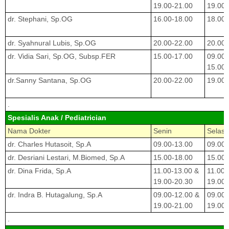
19.00-21.00
19.00-
dr. Stephani, Sp.OG
16.00-18.00
18.00-
dr. Syahnural Lubis, Sp.OG
20.00-22.00
20.00-
dr. Vidia Sari, Sp.OG, Subsp.FER
15.00-17.00
09.00-
15.00-
dr.Sanny Santana, Sp.OG
20.00-22.00
19.00-
.
Spesialis Anak / Pediatrician
Nama Dokter
Senin
Selasa
dr. Charles Hutasoit, Sp.A
09.00-13.00
09.00-
dr. Desriani Lestari, M.Biomed, Sp.A
15.00-18.00
15.00-
dr. Dina Frida, Sp.A
11.00-13.00 &
11.00-
19.00-20.30
19.00-
dr. Indra B. Hutagalung, Sp.A
09.00-12.00 &
09.00-
19.00-21.00
19.00-
.