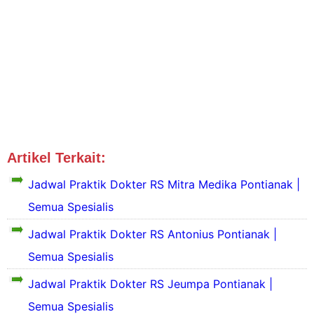
Artikel Terkait:
Jadwal Dokter Pontianak
Jadwal Praktik Dokter RS Mitra Medika Pontianak |
Semua Spesialis
Jadwal Praktik Dokter RS Antonius Pontianak |
S
e
Semua Spesialis
k
Jadwal Praktik Dokter RS Jeumpa Pontianak |
i
l
Semua Spesialis
a