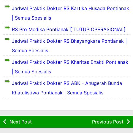
S
s
e
Jadwal Praktik Dokter RS Kartika Husada Pontianak
P
k
r
| Semua Spesialis
i
o
l
S
f
RS Pro Medika Pontianak [ TUTUP OPERASIONAL]
a
e
i
s
k
l
Jadwal Praktik Dokter RS Bhayangkara Pontianak |
P
i
d
r
Semua Spesialis
l
a
o
a
n
f
Jadwal Praktik Dokter RS Kharitas Bhakti Pontianak
s
S
S
i
P
e
e
| Semua Spesialis
l
r
k
j
d
S
o
i
a
Jadwal Praktik Dokter RS ABK - Anugerah Bunda
a
e
f
l
r
n
k
u
i
Khatulistiwa Pontianak | Semua Spesialis
a
a
S
i
l
s
h
e
l
a
d
P
R
j
a
h
a
r
S
a
s
S
n
o
B
r
P
a
Next Post
Previous Post
S
f
h
a
r
k
e
i
a
h
o
i