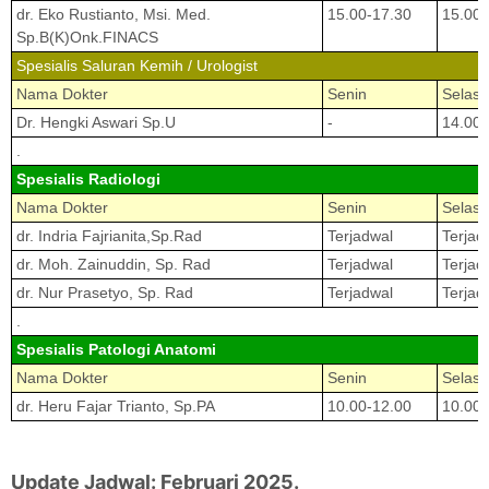
dr. Eko Rustianto, Msi. Med.
15.00-17.30
15.00-
Sp.B(K)Onk.FINACS
Spesialis Saluran Kemih / Urologist
Nama Dokter
Senin
Selasa
Dr. Hengki Aswari Sp.U
-
14.00-
.
Spesialis Radiologi
Nama Dokter
Senin
Selasa
dr. Indria Fajrianita,Sp.Rad
Terjadwal
Terjad
dr. Moh. Zainuddin, Sp. Rad
Terjadwal
Terjad
dr. Nur Prasetyo, Sp. Rad
Terjadwal
Terjad
.
Spesialis Patologi Anatomi
Nama Dokter
Senin
Selasa
dr. Heru Fajar Trianto, Sp.PA
10.00-12.00
10.00-
Update Jadwal: Februari 2025.