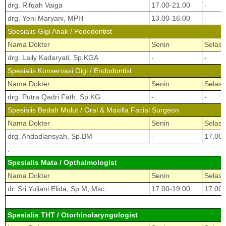
drg. Rifqah Vaiga
17.00-21.00
-
drg. Yeni Maryani, MPH
13.00-16.00
-
Spesialis Gigi Anak / Pedodontist
Nama Dokter
Senin
Selasa
drg. Laily Kadaryati, Sp.KGA
-
-
Spesialis Konservasi Gigi / Endodontist
Nama Dokter
Senin
Selasa
drg. Putra Qadri Fath, Sp.KG
-
-
Spesialis Bedah Mulut / Oral & Maxilla Facial Surgeon
Nama Dokter
Senin
Selasa
drg. Ahdadiansyah, Sp.BM
-
17.00-
.
Spesialis Mata / Opthalmologist
Nama Dokter
Senin
Selasa
dr. Sri Yuliani Elida, Sp.M, Msc.
17.00-19.00
17.00-
.
Spesialis THT / Otorhinolaryngologist