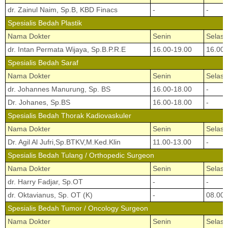
dr. Zainul Naim, Sp.B, KBD Finacs
-
-
Spesialis Bedah Plastik
Nama Dokter
Senin
Selasa
dr. Intan Permata Wijaya, Sp.B.P.R.E
16.00-19.00
16.00-
Spesialis Bedah Saraf
Nama Dokter
Senin
Selasa
dr. Johannes Manurung, Sp. BS
16.00-18.00
-
Dr. Johanes, Sp.BS
16.00-18.00
-
Spesialis Bedah Thorak Kadiovaskuler
Nama Dokter
Senin
Selasa
Dr. Agil Al Jufri,Sp.BTKV,M.Ked.Klin
11.00-13.00
-
Spesialis Bedah Tulang / Orthopedic Surgeon
Nama Dokter
Senin
Selasa
dr. Harry Fadjar, Sp.OT
-
-
dr. Oktavianus, Sp. OT (K)
-
08.00-
Spesialis Bedah Tumor / Oncology Surgeon
Nama Dokter
Senin
Selasa