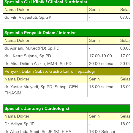
Spesialis Gizi Klinik / Clinical Nutritionist
Nama Dokter
Senin
Selasa
dr. Fitri Vidyastuti, Sp.GK
-
07.00-
.
Spesialis Penyakit Dalam / Internist
Nama Dokter
Senin
Selasa
dr. Apriani, M.Ked(PD),Sp.PD
-
08.00-
dr. I Ketut Sujana, Sp.PD
17.00-19.00
17.00-
dr. Mira Delima Asikin, MMR. Sp.PD
20.00-selesai
20.00-
Penyakit Dalam Subsp. Gastro Entro Hepatologi
Nama Dokter
Senin
Selasa
dr. Yustar Mulyadi, Sp.PD, Subsp. GEH.
13.00-selesai
13.00-
FINASIM
.
Spesialis Jantung / Cardiologist
Nama Dokter
Senin
Selasa
Dr. Aditya,Sp.JP
-
18.00-
dr. Alice Inda Supit, Sp.JP (K), FIHA,
16.00-Selesai
-