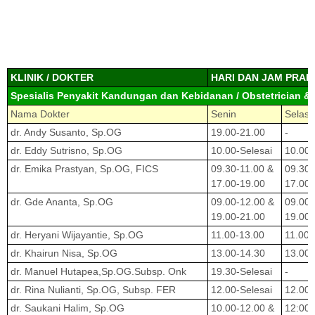
KLINIK / DOKTER
HARI DAN JAM PRAK
Spesialis Penyakit Kandungan dan Kebidanan / Obstetrician &
Nama Dokter
Senin
Selasa
dr. Andy Susanto, Sp.OG
19.00-21.00
-
dr. Eddy Sutrisno, Sp.OG
10.00-Selesai
10.00-
dr. Emika Prastyan, Sp.OG, FICS
09.30-11.00 &
09.30-
17.00-19.00
17.00-
dr. Gde Ananta, Sp.OG
09.00-12.00 &
09.00-
19.00-21.00
19.00-
dr. Heryani Wijayantie, Sp.OG
11.00-13.00
11.00-
dr. Khairun Nisa, Sp.OG
13.00-14.30
13.00-
dr. Manuel Hutapea,Sp.OG.Subsp. Onk
19.30-Selesai
-
dr. Rina Nulianti, Sp.OG, Subsp. FER
12.00-Selesai
12.00-
dr. Saukani Halim, Sp.OG
10.00-12.00 &
12:00-