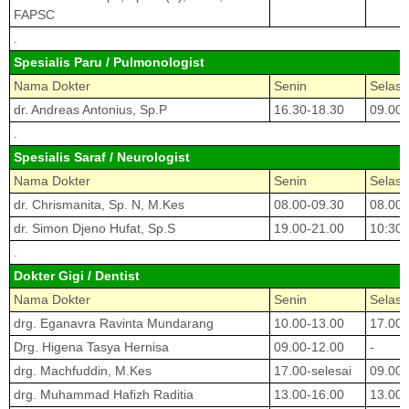
FAPSC
.
Spesialis Paru / Pulmonologist
Nama Dokter
Senin
Selasa
dr. Andreas Antonius, Sp.P
16.30-18.30
09.00-
.
Spesialis Saraf / Neurologist
Nama Dokter
Senin
Selasa
dr. Chrismanita, Sp. N, M.Kes
08.00-09.30
08.00-
dr. Simon Djeno Hufat, Sp.S
19.00-21.00
10:30-
.
Dokter Gigi / Dentist
Nama Dokter
Senin
Selasa
drg. Eganavra Ravinta Mundarang
10.00-13.00
17.00-
Drg. Higena Tasya Hernisa
09.00-12.00
-
drg. Machfuddin, M.Kes
17.00-selesai
09.00-
drg. Muhammad Hafizh Raditia
13.00-16.00
13.00-