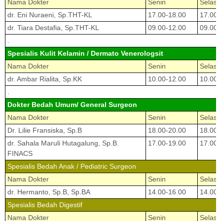
Nama Dokter
Senin
Selasa
dr. Eni Nuraeni, Sp.THT-KL
17.00-18.00
17.00-
dr. Tiara Destafia, Sp.THT-KL
09.00-12.00
09.00-
.
Spesialis Kulit Kelamin / Dermato Venerologsit
Nama Dokter
Senin
Selasa
dr. Ambar Rialita, Sp.KK
10.00-12.00
10.00-
.
Dokter Bedah Umum/ General Surgeon
Nama Dokter
Senin
Selasa
Dr. Lilie Fransiska, Sp.B
18.00-20.00
18.00-
dr. Sahala Maruli Hutagalung, Sp.B.
17.00-19.00
17.00-
FINACS
Spesialis Bedah Anak / Pediatric Surgeon
Nama Dokter
Senin
Selasa
dr. Hermanto, Sp.B, Sp.BA
14.00-16.00
14.00-
Spesialis Bedah Digestif
Nama Dokter
Senin
Selasa