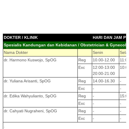
DOKTER / KLINIK
HARI DAN JAM PR
Spesialis Kandungan dan Kebidanan / Obstetrician & Gynecolo
Nama Dokter
Senin
Sela
dr. Harmono Kuswojo, SpOG
Reg
10.00-12.00
11:0
Exc
12:00-13:00
10:0
20:00-21:00
dr. Yuliana Arisanti, SpOG
Reg
14.00-16.30
-
Exc
-
-
dr. Edika Wahyulianto, SpOG
Reg
-
15:0
Exc
-
-
dr. Cahyati Nugraheni, SpOG
Reg
-
-
Exc
-
-
.