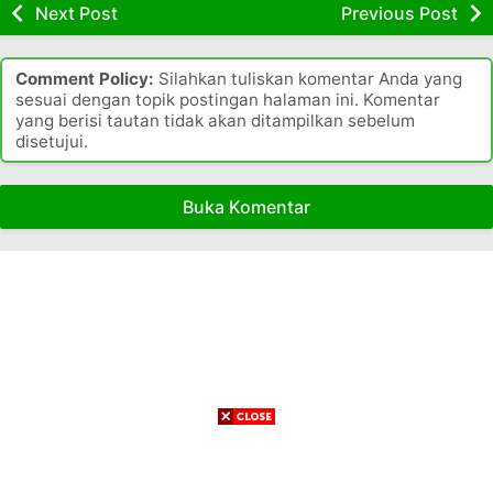
f
r
Next Post
Previous Post
S
i
a
e
l
h
j
d
S
Comment Policy:
Silahkan tuliskan komentar Anda yang
a
a
i
sesuai dengan topik postingan halaman ini. Komentar
r
n
n
yang berisi tautan tidak akan ditampilkan sebelum
a
S
disetujui.
g
h
e
k
S
j
a
i
a
Buka Komentar
t
n
r
R
g
a
S
k
h
P
a
S
e
t
i
t
R
n
r
S
g
o
P
k
k
e
a
i
t
t
r
R
i
o
S
a
k