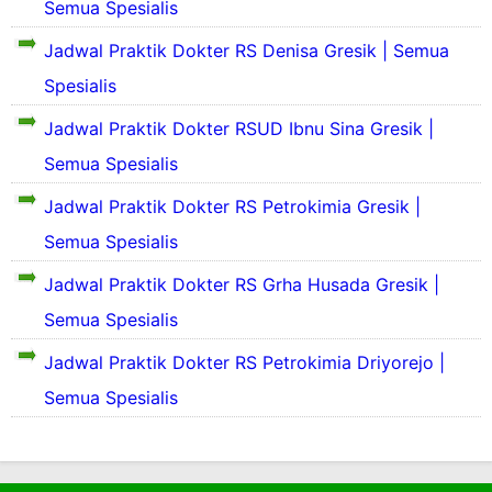
Semua Spesialis
Jadwal Praktik Dokter RS Denisa Gresik | Semua
S
e
Spesialis
k
Jadwal Praktik Dokter RSUD Ibnu Sina Gresik |
i
l
S
Semua Spesialis
a
e
s
k
Jadwal Praktik Dokter RS Petrokimia Gresik |
P
i
r
Semua Spesialis
l
o
a
S
f
Jadwal Praktik Dokter RS Grha Husada Gresik |
s
e
i
P
k
Semua Spesialis
l
r
i
d
o
Jadwal Praktik Dokter RS Petrokimia Driyorejo |
l
a
f
a
n
Semua Spesialis
i
s
S
l
P
e
d
r
j
a
o
a
n