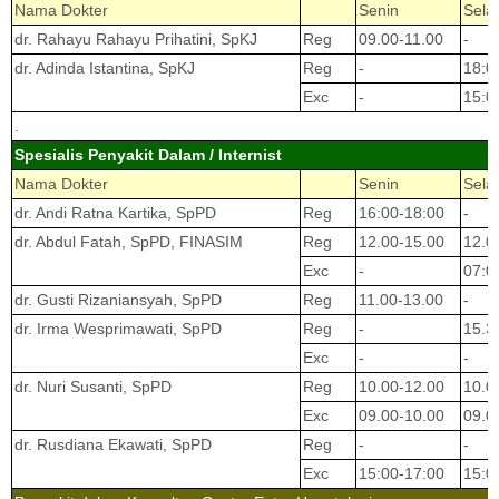
Nama Dokter
Senin
Sela
dr. Rahayu Rahayu Prihatini, SpKJ
Reg
09.00-11.00
-
dr. Adinda Istantina, SpKJ
Reg
-
18:0
Exc
-
15:0
.
Spesialis Penyakit Dalam / Internist
Nama Dokter
Senin
Sela
dr. Andi Ratna Kartika, SpPD
Reg
16:00-18:00
-
dr. Abdul Fatah, SpPD, FINASIM
Reg
12.00-15.00
12.0
Exc
-
07:0
dr. Gusti Rizaniansyah, SpPD
Reg
11.00-13.00
-
dr. Irma Wesprimawati, SpPD
Reg
-
15.3
Exc
-
-
dr. Nuri Susanti, SpPD
Reg
10.00-12.00
10.0
Exc
09.00-10.00
09.0
dr. Rusdiana Ekawati, SpPD
Reg
-
-
Exc
15:00-17:00
15:0