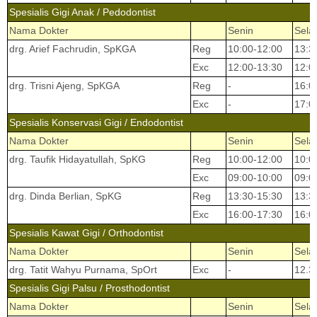
Spesialis Gigi Anak / Pedodontist
Nama Dokter
Senin
Sela
drg. Arief Fachrudin, SpKGA
Reg
10:00-12:00
13:3
Exc
12:00-13:30
12:0
drg. Trisni Ajeng, SpKGA
Reg
-
16:0
Exc
-
17:0
Spesialis Konservasi Gigi / Endodontist
Nama Dokter
Senin
Sela
drg. Taufik Hidayatullah, SpKG
Reg
10:00-12:00
10:0
Exc
09:00-10:00
09:0
drg. Dinda Berlian, SpKG
Reg
13:30-15:30
13:3
Exc
16:00-17:30
16:0
Spesialis Kawat Gigi / Orthodontist
Nama Dokter
Senin
Sela
drg. Tatit Wahyu Purnama, SpOrt
Exc
-
12.3
Spesialis Gigi Palsu / Prosthodontist
Nama Dokter
Senin
Sela