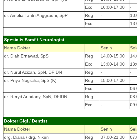
Exc
16:00-17:00
-
dr. Amelia Tantri Anggraeni, SpP
Reg
-
13.0
Exc
-
13:0
.
Spesialis Saraf / Neurologist
Nama Dokter
Senin
Sela
dr. Diah Ernawati, SpS
Reg
14.00-15.00
14.0
Exc
13:00-14:00
13:0
dr. Nurul Azizah, SpN, DFIDN
Reg
-
-
dr. Priya Nugraha, SpS (K)
Reg
15:00-17:00
-
Exc
-
06:0
dr. Reryd Arindany, SpN, DFIDN
Reg
-
08.0
Exc
-
09:0
.
Dokter Gigi / Dentist
Nama Dokter
Senin
Sela
drg. Diana / drg. Niken
Reg
07.00-21.00
07.0