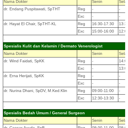
Nama Dokter
Senin
Sela
dr. Endang Puspitawati, SpTHT
Reg
-
-
Exc
-
-
dr. Hayat El Chair, SpTHT-KL
Reg
16:30-17:30
13:3
Exc
15:00-16:00
12:0
.
Spesialis Kulit dan Kelamin / Dermato Venerologist
Nama Dokter
Senin
Sela
dr. Wind Faidati, SpKK
Reg
-
14:0
Exc
-
13:0
dr. Erna Herijati, SpKK
Reg
-
-
Exc
-
-
dr. Nurina Dhani, SpDV, M.Ked.Klin
Reg
09:00-11:00
-
Exc
12:30-13:30
-
.
Spesialis Bedah Umum / General Surgeon
Nama Dokter
Senin
Sela
dr. Caesar Ayuda, SpB
Reg
09.00-11.00
09.0