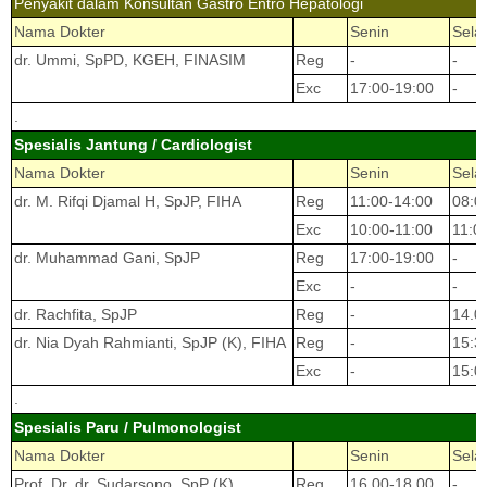
Penyakit dalam Konsultan Gastro Entro Hepatologi
Nama Dokter
Senin
Sela
dr. Ummi, SpPD, KGEH, FINASIM
Reg
-
-
Exc
17:00-19:00
-
.
Spesialis Jantung / Cardiologist
Nama Dokter
Senin
Sela
dr. M. Rifqi Djamal H, SpJP, FIHA
Reg
11:00-14:00
08:0
Exc
10:00-11:00
11:0
dr. Muhammad Gani, SpJP
Reg
17:00-19:00
-
Exc
-
-
dr. Rachfita, SpJP
Reg
-
14.0
dr. Nia Dyah Rahmianti, SpJP (K), FIHA
Reg
-
15:3
Exc
-
15:0
.
Spesialis Paru / Pulmonologist
Nama Dokter
Senin
Sela
Prof. Dr. dr. Sudarsono, SpP (K)
Reg
16.00-18.00
-