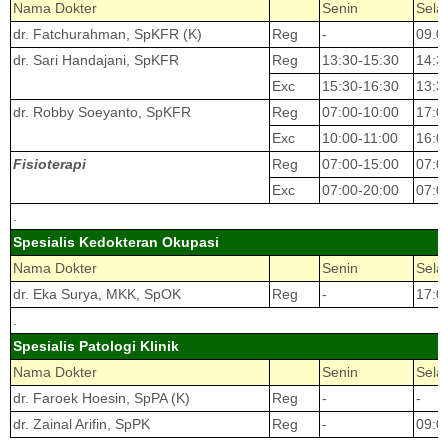
Nama Dokter
Senin
Sela
dr. Fatchurahman, SpKFR (K)
Reg
-
09.0
dr. Sari Handajani, SpKFR
Reg
13:30-15:30
14:3
Exc
15:30-16:30
13:3
dr. Robby Soeyanto, SpKFR
Reg
07:00-10:00
17:0
Exc
10:00-11:00
16:0
Fisioterapi
Reg
07:00-15:00
07:0
Exc
07:00-20:00
07:0
.
Spesialis Kedokteran Okupasi
Nama Dokter
Senin
Sela
dr. Eka Surya, MKK, SpOK
Reg
-
17:0
.
Spesialis Patologi Klinik
Nama Dokter
Senin
Sela
dr. Faroek Hoesin, SpPA (K)
Reg
-
-
dr. Zainal Arifin, SpPK
Reg
-
09:0