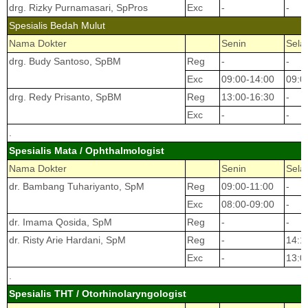
drg. Rizky Purnamasari, SpPros
Exc
-
-
Spesialis Bedah Mulut
Nama Dokter
Senin
Sela
drg. Budy Santoso, SpBM
Reg
-
-
Exc
09:00-14:00
09:0
drg. Redy Prisanto, SpBM
Reg
13:00-16:30
-
Exc
-
-
.
Spesialis Mata / Ophthalmologist
Nama Dokter
Senin
Sela
dr. Bambang Tuhariyanto, SpM
Reg
09:00-11:00
-
Exc
08:00-09:00
-
dr. Imama Qosida, SpM
Reg
-
-
dr. Risty Arie Hardani, SpM
Reg
-
14:1
Exc
-
13:0
.
Spesialis THT / Otorhinolaryngologist