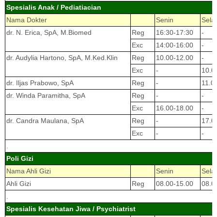
Spesialis Anak / Pediatiacian
Nama Dokter
Senin
Sela
dr. N. Erica, SpA, M.Biomed
Reg
16:30-17:30
-
Exc
14:00-16:00
-
dr. Audylia Hartono, SpA, M.Ked.Klin
Reg
10.00-12.00
-
Exc
-
10.0
dr. Iljas Prabowo, SpA
Reg
-
11.0
dr. Winda Paramitha, SpA
Reg
-
-
Exc
16.00-18.00
-
dr. Candra Maulana, SpA
Reg
-
17.0
Exc
-
-
.
Poli Gizi
Nama Ahli Gizi
Senin
Sela
Ahli Gizi
Reg
08.00-15.00
08.0
.
Spesialis Kesehatan Jiwa / Psychiatrist