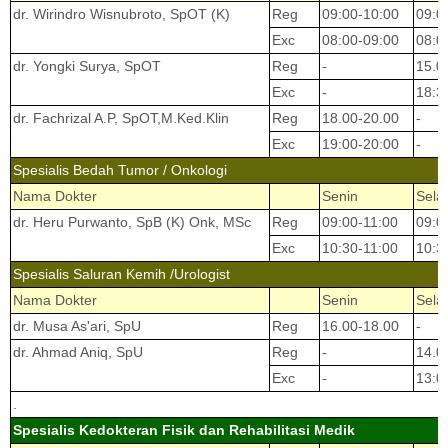
dr. Wirindro Wisnubroto, SpOT (K)
Reg
09:00-10:00
09:0
Exc
08:00-09:00
08:0
dr. Yongki Surya, SpOT
Reg
-
15.0
Exc
-
18:3
dr. Fachrizal A.P, SpOT,M.Ked.Klin
Reg
18.00-20.00
-
Exc
19:00-20:00
-
Spesialis Bedah Tumor / Onkologi
Nama Dokter
Senin
Sela
dr. Heru Purwanto, SpB (K) Onk, MSc
Reg
09:00-11:00
09:0
Exc
10:30-11:00
10:3
Spesialis Saluran Kemih /Urologist
Nama Dokter
Senin
Sela
dr. Musa As'ari, SpU
Reg
16.00-18.00
-
dr. Ahmad Aniq, SpU
Reg
-
14.0
Exc
-
13:0
.
Spesialis Kedokteran Fisik dan Rehabilitasi Medik