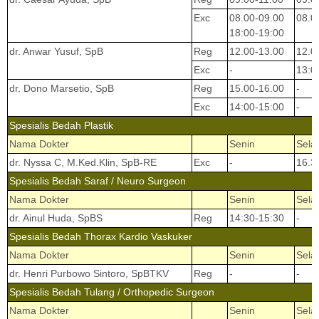
Exc
08.00-09.00
08.0
18:00-19:00
dr. Anwar Yusuf, SpB
Reg
12.00-13.00
12.0
Exc
-
13:0
dr. Dono Marsetio, SpB
Reg
15.00-16.00
-
Exc
14:00-15:00
-
Spesialis Bedah Plastik
Nama Dokter
Senin
Sela
dr. Nyssa C, M.Ked.Klin, SpB-RE
Exc
-
16.3
Spesialis Bedah Saraf / Neuro Surgeon
Nama Dokter
Senin
Sela
dr. Ainul Huda, SpBS
Reg
14:30-15:30
-
Spesialis Bedah Thorax Kardio Vaskuker
Nama Dokter
Senin
Sela
dr. Henri Purbowo Sintoro, SpBTKV
Reg
-
-
Spesialis Bedah Tulang / Orthopedic Surgeon
Nama Dokter
Senin
Sela