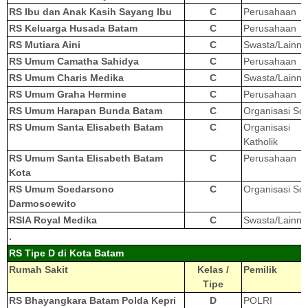
RS Ibu dan Anak Kasih Sayang Ibu
C
Perusahaan
RS Keluarga Husada Batam
C
Perusahaan
RS Mutiara Aini
C
Swasta/Lainny
RS Umum Camatha Sahidya
C
Perusahaan
RS Umum Charis Medika
C
Swasta/Lainny
RS Umum Graha Hermine
C
Perusahaan
RS Umum Harapan Bunda Batam
C
Organisasi Sos
RS Umum Santa Elisabeth Batam
C
Organisasi
Katholik
RS Umum Santa Elisabeth Batam
C
Perusahaan
Kota
RS Umum Soedarsono
C
Organisasi Sos
Darmosoewito
RSIA Royal Medika
C
Swasta/Lainny
.
RS Tipe D di Kota Batam
Rumah Sakit
Kelas /
Pemilik
Tipe
RS Bhayangkara Batam Polda Kepri
D
POLRI