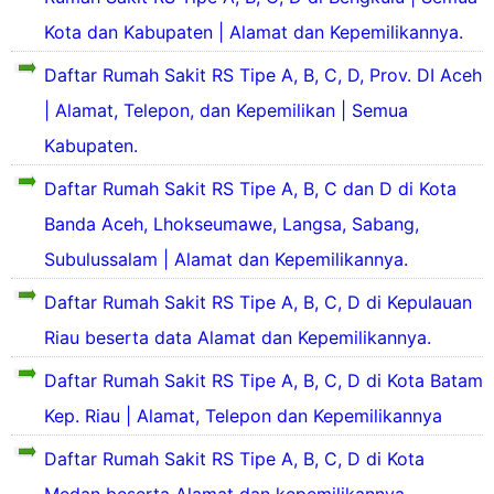
P
a
s
8
k
e
a
Kota dan Kabupaten | Alamat dan Kepemilikannya.
h
a
R
a
k
h
S
l
u
n
a
s
Daftar Rumah Sakit RS Tipe A, B, C, D, Prov. DI Aceh
a
a
I
n
a
k
h
a
| Alamat, Telepon, dan Kepemilikan | Semua
n
b
k
i
s
h
s
a
i
t
Kabupaten.
a
S
t
r
t
d
t
a
i
u
i
Daftar Rumah Sakit RS Tipe A, B, C dan D di Kota
u
k
t
y
e
K
d
i
u
Banda Aceh, Lhokseumawe, Langsa, Sabang,
a
r
o
a
t
s
n
u
t
Subulussalam | Alamat dan Kepemilikannya.
r
d
i
g
p
a
i
i
p
a
P
Daftar Rumah Sakit RS Tipe A, B, C, D di Kepulauan
K
e
e
k
a
i
o
l
r
a
Riau beserta data Alamat dan Kepemilikannya.
l
l
t
a
u
n
e
a
a
y
Daftar Rumah Sakit RS Tipe A, B, C, D di Kota Batam
p
s
y
P
a
a
u
b
a
Kep. Riau | Alamat, Telepon dan Kepemilikannya
a
n
k
a
a
h
d
a
a
t
n
Daftar Rumah Sakit RS Tipe A, B, C, D di Kota
d
a
n
n
u
g
i
n
k
b
i
y