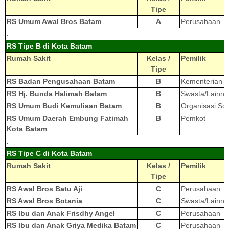
Tipe
RS Umum Awal Bros Batam
A
Perusahaan
.
RS Tipe B di Kota Batam
Rumah Sakit
Kelas /
Pemilik
Tipe
RS Badan Pengusahaan Batam
B
Kementerian L
RS Hj. Bunda Halimah Batam
B
Swasta/Lainny
RS Umum Budi Kemuliaan Batam
B
Organisasi Sos
RS Umum Daerah Embung Fatimah
B
Pemkot
Kota Batam
.
RS Tipe C di Kota Batam
Rumah Sakit
Kelas /
Pemilik
Tipe
RS Awal Bros Batu Aji
C
Perusahaan
RS Awal Bros Botania
C
Swasta/Lainny
RS Ibu dan Anak Frisdhy Angel
C
Perusahaan
RS Ibu dan Anak Griya Medika Batam
C
Perusahaan