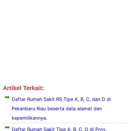
Artikel Terkait:
Tipe RS Kep Riau
Tipe RS Sumatera
Daftar Rumah Sakit RS Tipe A, B, C, dan D di
Pekanbaru Riau beserta data alamat dan
kepemilikannya.
D
a
Daftar Rumah Sakit Tipe A, B, C, D di Prov.