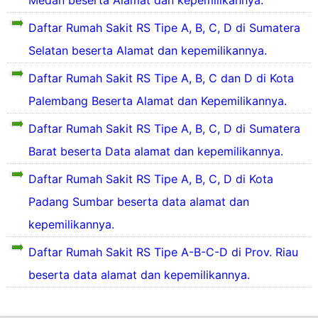
Medan beserta Alamat dan kepemilikannya.
P
g
e
a
n
a
u
I
s
g
s
Daftar Rumah Sakit RS Tipe A, B, C, D di Sumatera
n
l
b
e
i
t
g
a
u
Selatan beserta Alamat dan kepemilikannya.
h
a
i
u
k
a
n
t
e
S
o
Daftar Rumah Sakit RS Tipe A, B, C dan D di Kota
t
8
u
r
u
t
a
1
s
u
Palembang Beserta Alamat dan Kepemilikannya.
a
n
R
i
p
a
P
y
u
p
Daftar Rumah Sakit RS Tipe A, B, C, D di Sumatera
a
t
r
a
e
k
e
o
Barat beserta Data alamat dan kepemilikannya.
n
a
l
a
r
v
g
h
a
n
a
i
Daftar Rumah Sakit RS Tipe A, B, C, D di Kota
s
y
I
i
n
e
a
a
b
Padang Sumbar beserta data alamat dan
n
s
n
k
n
u
i
i
y
kepemilikannya.
i
a
k
,
y
e
t
n
o
t
a
l
Daftar Rumah Sakit RS Tipe A-B-C-D di Prov. Riau
y
k
t
e
n
e
a
e
a
beserta data alamat dan kepemilikannya.
r
g
n
n
s
d
d
g
g
e
a
a
e
g
a
h
r
p
r