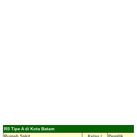
RS Tipe A di Kota Batam
Rumah Sakit
Kelas /
Pemilik