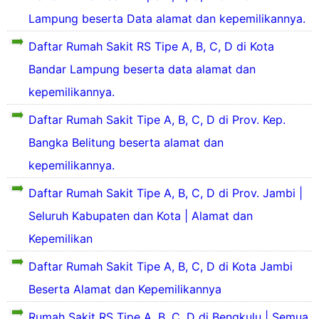
f
Lampung beserta Data alamat dan kepemilikannya.
t
D
a
i
Daftar Rumah Sakit RS Tipe A, B, C, D di Kota
r
P
3
Bandar Lampung beserta data alamat dan
r
1
o
kepemilikannya.
R
v
R
u
i
Daftar Rumah Sakit Tipe A, B, C, D di Prov. Kep.
u
n
a
Bangka Belitung beserta alamat dan
s
a
h
i
h
kepemilikannya.
S
D
R
S
a
a
i
a
Daftar Rumah Sakit Tipe A, B, C, D di Prov. Jambi |
k
f
a
k
i
t
Seluruh Kabupaten dan Kota | Alamat dan
u
i
t
a
s
D
t
d
Kepemilikan
r
e
a
i
3
b
f
e
K
Daftar Rumah Sakit Tipe A, B, C, D di Kota Jambi
1
a
t
r
o
R
g
a
Beserta Alamat dan Kepemilikannya
u
t
R
u
a
r
p
a
u
i
Rumah Sakit RS Tipe A, B, C, D di Bengkulu | Semua
2
a