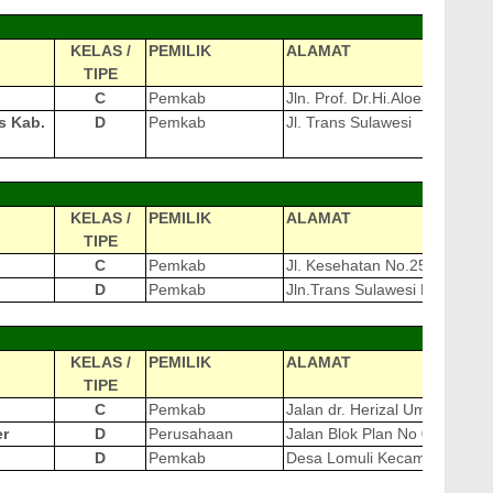
KELAS /
PEMILIK
ALAMAT
TIPE
C
Pemkab
Jln. Prof. Dr.Hi.Aloei Saboe
s Kab.
D
Pemkab
Jl. Trans Sulawesi
KELAS /
PEMILIK
ALAMAT
TIPE
C
Pemkab
Jl. Kesehatan No.25
D
Pemkab
Jln.Trans Sulawesi Pantai Se
KELAS /
PEMILIK
ALAMAT
TIPE
C
Pemkab
Jalan dr. Herizal Umar
er
D
Perusahaan
Jalan Blok Plan No 01
D
Pemkab
Desa Lomuli Kecamatan Lemi