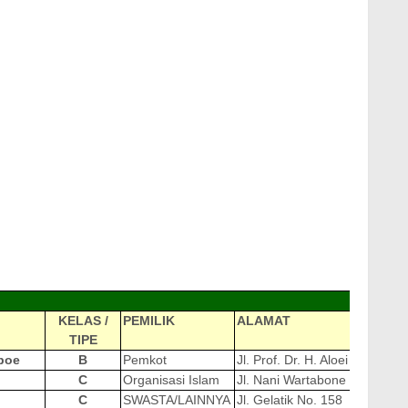
KELAS /
PEMILIK
ALAMAT
TIPE
aboe
B
Pemkot
Jl. Prof. Dr. H. Aloei Saboe N
C
Organisasi Islam
Jl. Nani Wartabone No. 101
C
SWASTA/LAINNYA
Jl. Gelatik No. 158