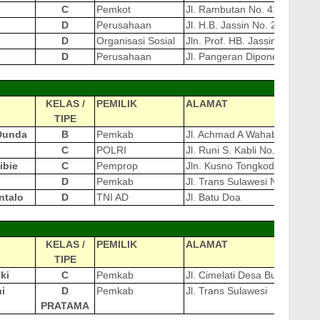
C
Pemkot
Jl. Rambutan No. 413
D
Perusahaan
Jl. H.B. Jassin No. 269
D
Organisasi Sosial
Jln. Prof. HB. Jassin No.457
D
Perusahaan
Jl. Pangeran Diponegoro No :
KELAS /
PEMILIK
ALAMAT
TIPE
Dunda
B
Pemkab
Jl. Achmad A Wahab (Ex. Ahm
C
POLRI
Jl. Runi S. Kabli No.10
ibie
C
Pemprop
Jln. Kusno Tongkodu Limboto
D
Pemkab
Jl. Trans Sulawesi No.75.01
ntalo
D
TNI AD
Jl. Batu Doa
KELAS /
PEMILIK
ALAMAT
TIPE
ki
C
Pemkab
Jl. Cimelati Desa Bulalo ke
i
D
Pemkab
Jl. Trans Sulawesi
PRATAMA