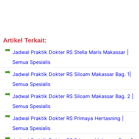
Artikel Terkait:
Jadwal Dokter Makassar
Primaya
Jadwal Praktik Dokter RS Stella Maris Makassar |
Semua Spesialis
Jadwal Praktik Dokter RS Siloam Makassar Bag. 1|
S
Semua Spesialis
e
k
Jadwal Praktik Dokter RS Siloam Makassar Bag. 2 |
i
Semua Spesialis
l
a
S
Jadwal Praktik Dokter RS Primaya Hertasning |
s
e
P
k
Semua Spesialis
S
r
i
e
o