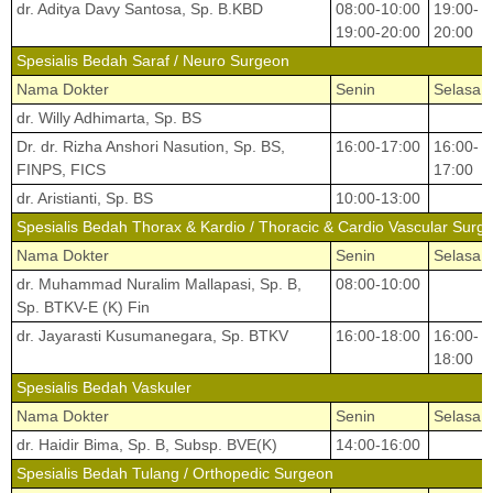
dr. Aditya Davy Santosa, Sp. B.KBD
08:00-10:00
19:00-
19:00-20:00
20:00
Spesialis Bedah Saraf / Neuro Surgeon
Nama Dokter
Senin
Selasa
dr. Willy Adhimarta, Sp. BS
Dr. dr. Rizha Anshori Nasution, Sp. BS,
16:00-17:00
16:00-
FINPS, FICS
17:00
dr. Aristianti, Sp. BS
10:00-13:00
Spesialis Bedah Thorax & Kardio / Thoracic & Cardio Vascular Surg
Nama Dokter
Senin
Selasa
dr. Muhammad Nuralim Mallapasi, Sp. B,
08:00-10:00
Sp. BTKV-E (K) Fin
dr. Jayarasti Kusumanegara, Sp. BTKV
16:00-18:00
16:00-
18:00
Spesialis Bedah Vaskuler
Nama Dokter
Senin
Selasa
dr. Haidir Bima, Sp. B, Subsp. BVE(K)
14:00-16:00
Spesialis Bedah Tulang / Orthopedic Surgeon