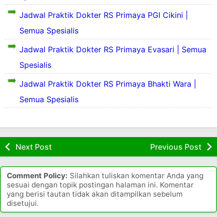
s
S
k
a
a
I
s
t
a
h
Jadwal Praktik Dokter RS Primaya PGI Cikini |
A
a
e
s
S
o
A
r
Semua Spesialis
l
s
a
u
n
R
l
a
k
n
a
Jadwal Praktik Dokter RS Primaya Evasari | Semua
u
a
r
i
t
n
R
t
Spesialis
d
a
a
u
S
a
a
h
r
i
Jadwal Praktik Dokter RS Primaya Bhakti Wara |
k
S
i
a
l
a
a
a
s
h
Semua Spesialis
o
s
k
k
S
a
s
a
i
e
a
a
s
t
r
k
r
s
u
i
a
R
s
r
Next Post
Previous Post
p
t
k
u
a
e
a
S
a
r
s
k
i
s
a
R
t
Comment Policy:
Silahkan tuliskan komentar Anda yang
a
l
s
h
u
sesuai dengan topik postingan halaman ini. Komentar
e
n
o
a
S
yang berisi tautan tidak akan ditampilkan sebelum
l
R
a
r
a
disetujui.
a
i
u
k
h
n
e