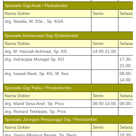
Spesialis Gigi Anak / Pedodontist
Nama Dokter
Senin
Selasa
drg. Natalia, M. DSc., Sp. KGA
Spesialis Konservasi Gigi /Endodontist
Nama Dokter
Senin
Selasa
drg. M. Harizah Achmad, Sp. KG
14.00-21.00
drg. Indracipta Munajat Sp. KG
17.30-
21.00
drg. Irawati Basir, Sp. KG, M. Kes
08.00-
14.00
Spesialis Gigi Palsu / Prostodontist
Nama Dokter
Senin
Selasa
drg. Mardi Sesa Arief, Sp. Pros
08.00-14.00
08.00-1
drg. Richard Tetelepta, Sp. Pros
Spesialis Jaringan Penyangga Gig / Periodontist
Nama Dokter
Senin
Selasa
drg. Yanny Alfonsus Bessie, Sp. Perio
18.30-