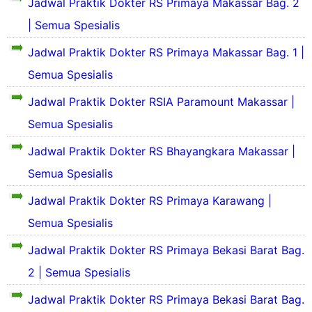
Jadwal Praktik Dokter RS Primaya Makassar Bag. 2
l
k
f
a
| Semua Spesialis
i
i
s
l
l
P
Jadwal Praktik Dokter RS Primaya Makassar Bag. 1 |
a
d
r
s
a
S
o
Semua Spesialis
P
n
e
f
r
S
k
i
Jadwal Praktik Dokter RSIA Paramount Makassar |
o
e
i
l
S
Semua Spesialis
f
j
l
d
e
i
a
a
a
k
Jadwal Praktik Dokter RS Bhayangkara Makassar |
l
r
s
n
i
d
a
P
S
Semua Spesialis
l
a
h
r
e
a
S
n
R
o
j
Jadwal Praktik Dokter RS Primaya Karawang |
s
e
S
S
f
a
P
k
e
S
Semua Spesialis
i
r
r
i
j
t
l
a
o
l
a
Jadwal Praktik Dokter RS Primaya Bekasi Barat Bag.
e
d
h
f
a
r
l
a
S
2 | Semua Spesialis
i
s
a
l
n
i
l
P
h
a
S
n
Jadwal Praktik Dokter RS Primaya Bekasi Barat Bag.
d
r
S
e
g