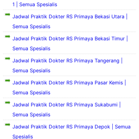
a
o
i
a
j
1 | Semua Spesialis
k
n
f
n
r
a
a
S
i
g
i
r
Jadwal Praktik Dokter RS Primaya Bekasi Utara |
t
e
l
k
s
a
R
j
Semua Spesialis
d
a
h
S
a
a
t
a
S
S
r
Jadwal Praktik Dokter RS Primaya Bekasi Timur |
n
R
k
i
i
a
S
S
a
n
Semua Spesialis
l
h
e
s
g
o
S
j
r
s
k
Jadwal Praktik Dokter RS Primaya Tangerang |
a
i
a
e
a
a
n
Semua Spesialis
r
s
r
t
g
a
t
R
R
a
k
Jadwal Praktik Dokter RS Primaya Pasar Kemis |
h
e
u
S
k
a
S
l
S
a
Semua Spesialis
t
i
i
a
i
s
R
n
n
h
l
s
Jadwal Praktik Dokter RS Primaya Sukabumi |
S
g
a
S
o
a
I
k
Semua Spesialis
a
a
r
A
a
a
k
R
P
Jadwal Praktik Dokter RS Primaya Depok | Semua
t
k
i
u
a
R
a
t
a
Spesialis
r
S