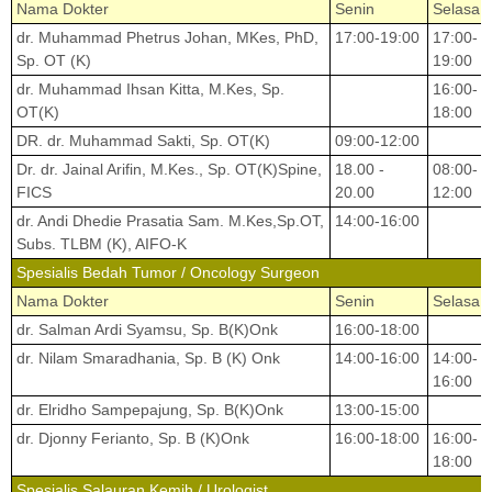
Nama Dokter
Senin
Selasa
dr. Muhammad Phetrus Johan, MKes, PhD,
17:00-19:00
17:00-
Sp. OT (K)
19:00
dr. Muhammad Ihsan Kitta, M.Kes, Sp.
16:00-
OT(K)
18:00
DR. dr. Muhammad Sakti, Sp. OT(K)
09:00-12:00
Dr. dr. Jainal Arifin, M.Kes., Sp. OT(K)Spine,
18.00 -
08:00-
FICS
20.00
12:00
dr. Andi Dhedie Prasatia Sam. M.Kes,Sp.OT,
14:00-16:00
Subs. TLBM (K), AIFO-K
Spesialis Bedah Tumor / Oncology Surgeon
Nama Dokter
Senin
Selasa
dr. Salman Ardi Syamsu, Sp. B(K)Onk
16:00-18:00
dr. Nilam Smaradhania, Sp. B (K) Onk
14:00-16:00
14:00-
16:00
dr. Elridho Sampepajung, Sp. B(K)Onk
13:00-15:00
dr. Djonny Ferianto, Sp. B (K)Onk
16:00-18:00
16:00-
18:00
Spesialis Salauran Kemih / Urologist