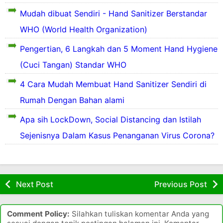
o
l
n
b
b
a
r
Mudah dibuat Sendiri - Hand Sanitizer Berstandar
i
k
u
a
n
a
n
e
a
k
g
WHO (World Health Organization)
n
g
k
h
a
g
g
k
e
p
r
o
Pengertian, 6 Langkah dan 5 Moment Hand Hygiene
p
u
b
e
a
t
e
(Cuci Tangan) Standar WHO
p
a
n
n
a
r
d
l
y
y
k
a
4 Cara Mudah Membuat Hand Sanitizer Sendiri di
i
a
a
a
e
n
k
n
l
Rumah Dengan Bahan alami
a
a
t
i
g
u
t
n
e
t
t
a
Apa sih LockDown, Social Distancing dan Istilah
,
a
r
y
e
r
Sejenisnya Dalam Kasus Penanganan Virus Corona?
d
h
a
r
g
u
i
a
n
j
a
n
s
d
g
a
j
g
a
a
b
d
a
k
n
p
i
i
u
i
Next Post
Previous Post
a
t
a
d
h
n
t
u
s
i
d
a
e
b
a
d
a
d
Comment Policy:
Silahkan tuliskan komentar Anda yang
r
u
t
a
r
a