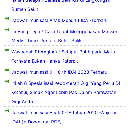
i
s
a
a
a
Rumah Sakit
h
s
v
e
i
i
Jadwal Imunisasi Anak Menurut IDAI-Terbaru
a
t
a
l
e
Ini yang Tepat! Cara Tepat Menggunakan Masker
a
v
t
r
l
i
Medis, Tidak Perlu di Bolak Balik
h
u
i
t
.
p
a
Waspadai! Pterygium - Selaput Putih pada Mata
a
c
a
a
h
l
o
k
v
e
Ternyata Bukan Hanya Katarak
i
a
i
a
a
-
n
t
l
Jadwal Imunisasi 0 -18 th IDAI 2023 Terbaru
h
s
a
t
e
D
e
l
h
Inilah 8 Spesialisasi Kedokteran Gigi Yang Perlu DI
a
u
b
i
.
B
l
Ketahui, Simak Agar Lebih Pas Dalam Perawatan
n
u
a
c
e
t
i
a
h
o
b
Gigi Anda.
h
a
h
e
e
.
K
c
a
-
r
Jadwal Imunisasi Anak 0-18 tahun 2020 -Anjuran
c
e
a
l
K
a
o
IDAI (+ Download PDF)
s
r
t
e
p
e
a
h