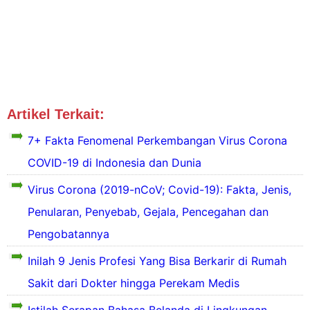
Artikel Terkait:
Edukasi Kesehatan
7+ Fakta Fenomenal Perkembangan Virus Corona
COVID-19 di Indonesia dan Dunia
Virus Corona (2019-nCoV; Covid-19): Fakta, Jenis,
Penularan, Penyebab, Gejala, Pencegahan dan
a
Pengobatannya
v
I
i
Inilah 9 Jenis Profesi Yang Bisa Berkarir di Rumah
t
u
Sakit dari Dokter hingga Perekam Medis
a
n
l
i
Istilah Serapan Bahasa Belanda di Lingkungan