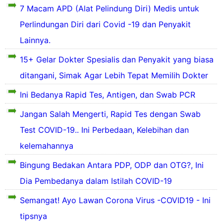
j
a
-
7 Macam APD (Alat Pelindung Diri) Medis untuk
h
p
.
a
K
a
e
c
d
a
Perlindungan Diri dari Covid -19 dan Penyakit
e
t
n
o
i
k
t
a
c
Lainnya.
a
t
i
n
e
-
n
u
k
15+ Gelar Dokter Spesialis dan Penyakit yang biasa
a
g
k
l
a
d
a
B
a
a
ditangani, Simak Agar Lebih Tepat Memilih Dokter
a
a
h
a
b
l
n
l
a
t
u
u
Ini Bedanya Rapid Tes, Antigen, dan Swab PCR
d
a
n
u
t
,
a
h
a
k
a
a
Jangan Salah Mengerti, Rapid Tes dengan Swab
s
t
s
d
e
e
a
e
Test COVID-19.. Ini Perbedaan, Kelebihan dan
a
a
b
u
r
p
s
a
kelemahannya
u
p
u
k
a
n
a
e
p
a
l
Bingung Bedakan Antara PDP, ODP dan OTG?, Ini
d
h
a
r
a
a
r
b
k
e
h
Dia Pembedanya dalam Istilah COVID-19
n
u
e
a
n
s
g
a
r
n
a
a
Semangat! Ayo Lawan Corona Virus -COVID19 - Ini
s
n
i
s
k
t
e
tipsnya
g
a
e
e
u