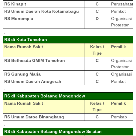
RS Kinapit
C
Perusahaan
RS Umum Daerah Kota Kotamobagu
C
Pemkot
RS Monompia
D
Organisasi
Protestan
.
RS di Kota Tomohon
Nama Rumah Sakit
Kelas /
Pemilik
Tipe
RS Bethesda GMIM Tomohon
C
Organisasi
Protestan
RS Gunung Maria
C
Organisasi K
RS Umum Daerah Anugerah
C
Pemkot
.
RS di Kabupaten Bolaang Mongondow
Nama Rumah Sakit
Kelas /
Pemilik
Tipe
RS Umum Datoe Binangkang
C
Pemkab
.
RS di Kabupaten Bolaang Mongondow Selatan