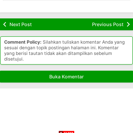
a
a
d
i
a
P
n
Next Post
Previous Post
r
a
o
d
v
o
Comment Policy:
Silahkan tuliskan komentar Anda yang
i
sesuai dengan topik postingan halaman ini. Komentar
n
yang berisi tautan tidak akan ditampilkan sebelum
e
s
disetujui.
n
i
j
S
a
u
Buka Komentar
d
l
i
a
b
a
e
g
s
i
i
a
n
t
d
a
i