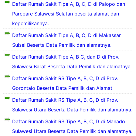
D
Daftar Rumah Sakit Tipe A, B, C, D di Palopo dan
r
a
s
Parepare Sulawesi Selatan beserta alamat dan
f
e
t
kepemilikannya.
a
u
r
Daftar Rumah Sakit Tipe A, B, C, D di Makassar
a
2
R
Sulsel Beserta Data Pemilik dan alamatnya.
1
u
R
Daftar Rumah Sakit Tipe A, B C, dan D di Prov.
u
a
Sulawesi Barat Beserta Data Pemilik dan alamatnya.
h
a
S
h
Daftar Rumah Sakit RS Tipe A, B, C, D di Prov.
a
S
k
a
Gorontalo Beserta Data Pemilik dan Alamat
i
k
t
i
Daftar Rumah Sakit RS Tipe A, B, C, D di Prov.
y
t
a
Sulawesi Utara Beserta Data Pemilik dan alamatnya.
d
n
i
Daftar Rumah Sakit RS Tipe A, B, C, D di Manado
g
K
a
o
Sulawesi Utara Beserta Data Pemilik dan alamatnya.
d
t