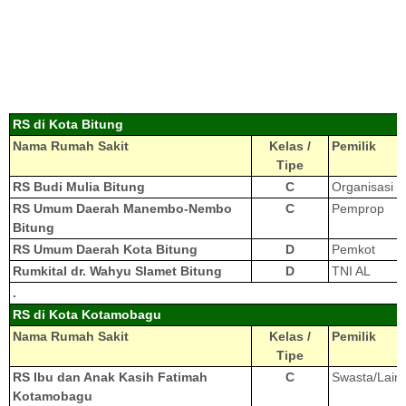
RS di Kota Bitung
Nama Rumah Sakit
Kelas /
Pemilik
Tipe
RS Budi Mulia Bitung
C
Organisasi K
RS Umum Daerah Manembo-Nembo
C
Pemprop
Bitung
RS Umum Daerah Kota Bitung
D
Pemkot
Rumkital dr. Wahyu Slamet Bitung
D
TNI AL
.
RS di Kota Kotamobagu
Nama Rumah Sakit
Kelas /
Pemilik
Tipe
RS Ibu dan Anak Kasih Fatimah
C
Swasta/Lain
Kotamobagu