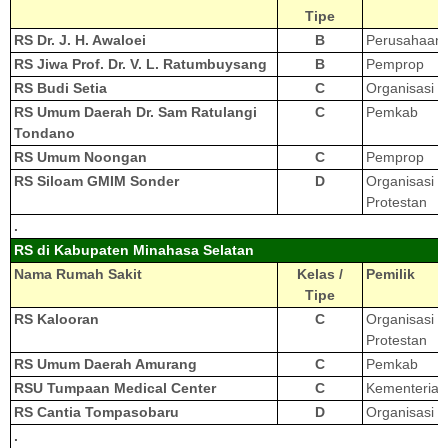
Tipe
RS Dr. J. H. Awaloei
B
Perusahaan
RS Jiwa Prof. Dr. V. L. Ratumbuysang
B
Pemprop
RS Budi Setia
C
Organisasi K
RS Umum Daerah Dr. Sam Ratulangi
C
Pemkab
Tondano
RS Umum Noongan
C
Pemprop
RS Siloam GMIM Sonder
D
Organisasi
Protestan
.
RS di Kabupaten Minahasa Selatan
Nama Rumah Sakit
Kelas /
Pemilik
Tipe
RS Kalooran
C
Organisasi
Protestan
RS Umum Daerah Amurang
C
Pemkab
RSU Tumpaan Medical Center
C
Kementerian
RS Cantia Tompasobaru
D
Organisasi K
.