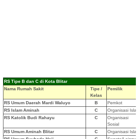
RS Tipe B dan C di Kota Blitar
Nama Rumah Sakit
Tipe /
Pemilik
Kelas
RS Umum Daerah Mardi Waluyo
B
Pemkot
RS Islam Aminah
C
Organisasi Isla
RS Katolik Budi Rahayu
C
Organisasi
Sosial
RS Umum Aminah Blitar
C
Organisasi Isla
RS Umum Syuhada Haji
C
Swasta/Lainnya