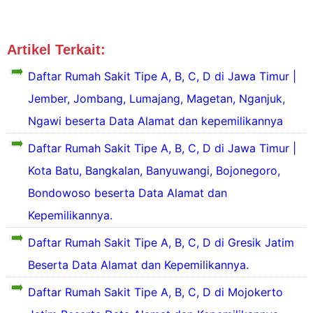
Artikel Terkait:
Tipe RS Jatim
Daftar Rumah Sakit Tipe A, B, C, D di Jawa Timur |
Jember, Jombang, Lumajang, Magetan, Nganjuk,
Ngawi beserta Data Alamat dan kepemilikannya
D
Daftar Rumah Sakit Tipe A, B, C, D di Jawa Timur |
a
Kota Batu, Bangkalan, Banyuwangi, Bojonegoro,
f
t
Bondowoso beserta Data Alamat dan
a
D
Kepemilikannya.
r
a
2
f
Daftar Rumah Sakit Tipe A, B, C, D di Gresik Jatim
0
t
D
R
a
Beserta Data Alamat dan Kepemilikannya.
a
u
r
f
1
Daftar Rumah Sakit Tipe A, B, C, D di Mojokerto
t
a
1
a
h