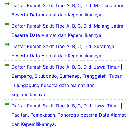
y
a
a
Daftar Rumah Sakit Tipe A, B, C, D di Madiun Jatim
e
i
h
a
d
t
r
l
S
n
Beserta Data Alamat dan Kepemilikannya.
i
e
a
a
a
g
n
d
y
k
b
Daftar Rumah Sakit Tipe A, B, C, D di Malang Jatim
i
L
a
a
i
e
l
a
d
h
t
Beserta Data Alamat dan Kepemilikannya.
r
a
i
P
d
a
y
o
K
r
i
Daftar Rumah Sakit Tipe A, B, C, D di Surabaya
d
a
n
a
o
b
a
h
g
Beserta Data Alamat dan Kepemilikannya.
b
b
e
d
P
a
u
o
b
i
a
Daftar Rumah Sakit Tipe A, B, C, D di Jawa Timur |
n
p
l
e
s
P
a
i
r
Sampang, Situbondo, Sumenep, Trenggalek, Tuban,
i
u
r
t
n
a
l
r
o
Tulungagung beserta data alamat dan
e
g
p
a
u
v
n
g
a
y
kepemilikannya.
a
i
o
K
a
n
n
r
P
o
Daftar Rumah Sakit Tipe A, B, C, D di Jawa Timur |
h
P
s
e
r
t
r
i
Pacitan, Pamekasan, Ponorogo beserta Data Alamat
s
o
a
o
o
J
i
v
d
j
dan Kepemilikannya.
v
a
k
i
a
o