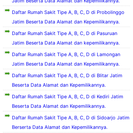
Jatim Beserta Data Alamat dan Kepemilikannya.
D
R
r
S
a
u
1
a
Daftar Rumah Sakit Tipe A, B, C, D di Probolinggo
f
3
k
t
a
Jatim Beserta Data Alamat dan Kepemilikannya.
R
i
a
h
D
u
t
r
S
Daftar Rumah Sakit Tipe A, B, C, D di Pasuruan
a
y
2
a
f
a
a
Jatim Beserta Data Alamat dan kepemilikannya.
1
k
t
h
n
R
i
a
S
g
Daftar Rumah Sakit Tipe A, B, C, D di Lamongan
u
t
r
a
b
y
Jatim Beserta Data Alamat dan Kepemilikannya.
1
k
e
a
a
8
i
r
h
n
Daftar Rumah Sakit Tipe A, B, C, D di Blitar Jatim
R
t
a
S
g
D
u
y
d
Beserta Data Alamat dan Kepemilikannya.
a
b
a
a
a
k
e
f
a
n
d
Daftar Rumah Sakit Tipe A, B, C, D di Kediri Jatim
i
r
t
h
g
i
t
a
a
S
Beserta Data Alamat dan Kepemilikannya.
b
K
y
d
r
a
e
a
a
a
R
k
Daftar Rumah Sakit Tipe A, B, C, D di Sidoarjo Jatim
r
b
n
d
u
i
a
u
g
Berserta Data Alamat dan Kepemilikannya.
i
t
d
p
b
a