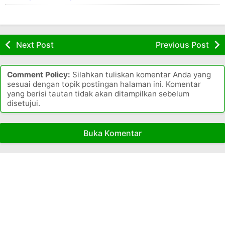
d
a
i
y
P
a
r
I
o
Next Post
Previous Post
b
v
u
i
k
n
Comment Policy:
Silahkan tuliskan komentar Anda yang
o
s
sesuai dengan topik postingan halaman ini. Komentar
t
i
yang berisi tautan tidak akan ditampilkan sebelum
a
K
disetujui.
P
a
r
l
o
i
Buka Komentar
v
i
a
n
n
s
t
i
a
y
n
a
T
n
e
g
n