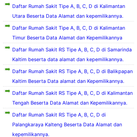
S
Daftar Rumah Sakit Tipe A, B, C, D di Kalimantan
a
e
h
Utara Beserta Data Alamat dan kepemilikannya.
S
u
a
Daftar Rumah Sakit Tipe A, B, C, D di Kalimantan
a
k
R
Timur Beserta Data Alamat dan Kepemilikannya
i
u
t
Daftar Rumah Sakit RS Tipe A, B, C, D di Samarinda
d
a
i
h
Kaltim beserta data alamat dan kepemilikannya.
K
s
o
a
Daftar Rumah Sakit RS Tipe A, B, C, D di Balikpapan
t
k
a
Kaltim Beserta Data alamat dan Kepemilikannya.
i
P
t
a
Daftar Rumah Sakit RS Tipe A, B, C, D di Kalimantan
y
l
a
Tengah Beserta Data Alamat dan Kepemilikannya.
a
n
n
g
Daftar Rumah Sakit RS Tipe A, B, C, D di
g
a
k
Palangkaraya Kalteng Beserta Data Alamat dan
d
a
a
kepemilikannya.
r