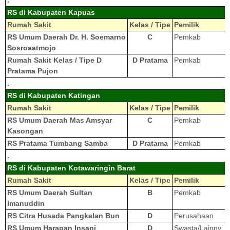
RS di Kabupaten Kapuas
Rumah Sakit
Kelas / Tipe
Pemilik
RS Umum Daerah Dr. H. Soemarno
C
Pemkab
Sosroaatmojo
Rumah Sakit Kelas / Tipe D
D Pratama
Pemkab
Pratama Pujon
.
RS di Kabupaten Katingan
Rumah Sakit
Kelas / Tipe
Pemilik
RS Umum Daerah Mas Amsyar
C
Pemkab
Kasongan
RS Pratama Tumbang Samba
D Pratama
Pemkab
.
RS di Kabupaten Kotawaringin Barat
Rumah Sakit
Kelas / Tipe
Pemilik
RS Umum Daerah Sultan
B
Pemkab
Imanuddin
RS Citra Husada Pangkalan Bun
D
Perusahaan
RS Umum Harapan Insani
D
Swasta/Lainny