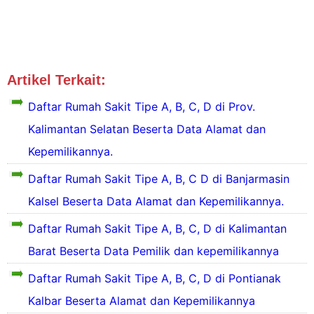
Artikel Terkait:
Tipe RS Kalimantan
Tipe RS Kalteng
Daftar Rumah Sakit Tipe A, B, C, D di Prov.
Kalimantan Selatan Beserta Data Alamat dan
Kepemilikannya.
D
Daftar Rumah Sakit Tipe A, B, C D di Banjarmasin
a
Kalsel Beserta Data Alamat dan Kepemilikannya.
f
t
Daftar Rumah Sakit Tipe A, B, C, D di Kalimantan
a
D
r
Barat Beserta Data Pemilik dan kepemilikannya
a
1
f
1
Daftar Rumah Sakit Tipe A, B, C, D di Pontianak
t
R
a
Kalbar Beserta Alamat dan Kepemilikannya
u
r