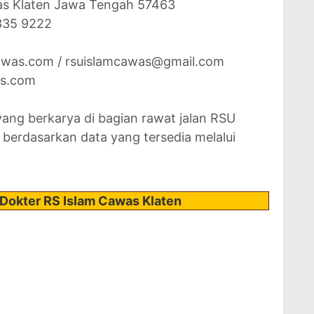
was Klaten Jawa Tengah 57463
-335 9222
cawas.com / rsuislamcawas@gmail.com
as.com
 yang berkarya di bagian rawat jalan RSU
 berdasarkan data yang tersedia melalui
 Dokter RS Islam Cawas Klaten