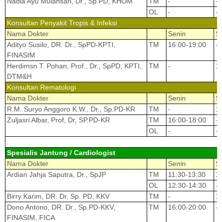
Nadia Ayu Mulansari, Dr., Sp.PD, KHOM
TM
-
-
OL
-
-
Konsultan Penyakit Tropis & Infeksi
Nama Dokter
Senin
S
Adityo Susilo, DR. Dr., SpPD-KPTI,
TM
16:00-19:00
-
FINASIM
Herdimsn T. Pohan, Prof., Dr., SpPD, KPTI,
TM
-
1
DTM&H
Konsultan Rematologi
Nama Dokter
Senin
S
R.M. Suryo Anggoro K.W., Dr., Sp.PD-KR
TM
-
1
Zuljasri Albar, Prof, Dr, SP.PD-KR
TM
16:00-18:00
-
OL
-
-
.
Spesialis Jantung / Cardiologist
Nama Dokter
Senin
S
Ardian Jahja Saputra, Dr., SpJP
TM
11:30-13:30
1
OL
12:30-14:30
-
Birry Karim, DR. Dr. Sp. PD, KKV
TM
-
1
Dono Antono, DR. Dr., Sp.PD-KKV,
TM
16:00-20:00
-
FINASIM, FICA