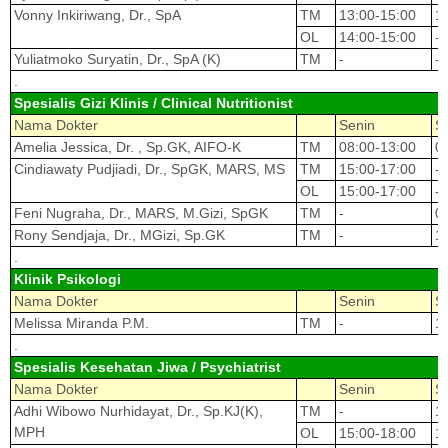
Vonny Inkiriwang, Dr., SpA
TM
13:00-15:00
1
OL
14:00-15:00
-
Yuliatmoko Suryatin, Dr., SpA (K)
TM
-
-
.
Spesialis Gizi Klinis / Clinical Nutritionist
Nama Dokter
Senin
S
Amelia Jessica, Dr. , Sp.GK, AIFO-K
TM
08:00-13:00
0
Cindiawaty Pudjiadi, Dr., SpGK, MARS, MS
TM
15:00-17:00
-
OL
15:00-17:00
-
Feni Nugraha, Dr., MARS, M.Gizi, SpGK
TM
-
0
Rony Sendjaja, Dr., MGizi, Sp.GK
TM
-
1
.
Klinik Psikologi
Nama Dokter
Senin
S
Melissa Miranda P.M.
TM
-
1
.
Spesialis Kesehatan Jiwa / Psychiatrist
Nama Dokter
Senin
S
Adhi Wibowo Nurhidayat, Dr., Sp.KJ(K),
TM
-
1
MPH
OL
15:00-18:00
1