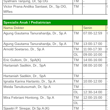
Syafriani Tanjung, Dr, Sp.OG
TM
-
1
Victor Prana Andika Santawi, Dr., Sp.OG,
TM
-
0
MRes
.
Spesialis Anak / Pediatrician
Nama Dokter
Senin
S
Agung Gautama Tanurahardja, Dr., Sp.A
TM
07:00-12:59
0
Agung Gautama Tanurahardja, Dr., Sp.A
TM
13:00-17:00
1
Arnold Soetarso, Dr., Sp.A
TM
11:00-17:30
0
OL
09:00-10:00
-
Eric Gultom, Dr., SpA(K)
TM
14:00-16:00
1
Hartaniah Sadikin, Dr., SpA
TM
08:00-10:00
0
Hartaniah Sadikin, Dr., SpA
TM
-
1
Ignatia Karina Hartanto, Dr., Sp.A
TM
10:00-12:00
-
Meida Tanukusumah, Dr, Sp.A
TM
-
1
OL
12:30-14:00
1
Mira Febriani Hontong, Dr., Sp.A
TM
12:00-15:00
1
OL
-
1
Sjawitri P. Siregar, Dr.Sp.A (K)
TM
-
1