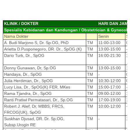
KLINIK / DOKTER
HARI DAN JAM
Spesialis Kebidanan dan Kandungan / Obstetrician & Gynecolo
Nama Dokter
Senin
S
A. Budi Marjono S, Dr. Sp.OG, PhD
TM
11:00-13:00
0
Arietta D.Pusponegoro, DR. Dr., SpOG (K)
TM
13:00-15:00
-
Dario Turk, Dr., SpOG
TM
16:00-21:30
1
Donny Gunawan, Dr, Sp.OG
TM
13:00-15:00
1
Handaya, Dr., SpOG
TM
-
0
Julia Herdiman, Dr., SpOG
TM
10:30-12:00
0
Lucy Lisa, Dr., SpOG(K) FER, MKes
TM
15:00-17:00
-
Rama Tjandra, Dr., SpOG
TM
09:00-12:00
1
Ranti Pratiwi Permatasari, Dr., Sp.OG
TM
17:00-19:00
1
Robert J. Alief, Dr, MBBS, FRCS,
TM
10:00-12:00
-
FRCOG(UK), SpOG
Suskhan Djusad, DR. Dr. Sp.OG,
TM
-
1
Subsp.Urogin RE