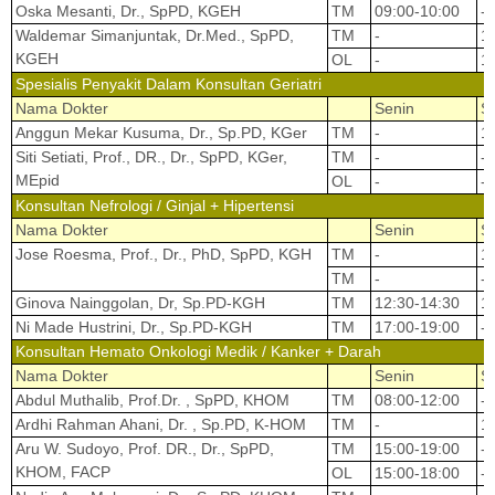
Oska Mesanti, Dr., SpPD, KGEH
TM
09:00-10:00
-
Waldemar Simanjuntak, Dr.Med., SpPD,
TM
-
1
KGEH
OL
-
1
Spesialis Penyakit Dalam Konsultan Geriatri
Nama Dokter
Senin
S
Anggun Mekar Kusuma, Dr., Sp.PD, KGer
TM
-
1
Siti Setiati, Prof., DR., Dr., SpPD, KGer,
TM
-
-
MEpid
OL
-
-
Konsultan Nefrologi / Ginjal + Hipertensi
Nama Dokter
Senin
S
Jose Roesma, Prof., Dr., PhD, SpPD, KGH
TM
-
1
TM
-
-
Ginova Nainggolan, Dr, Sp.PD-KGH
TM
12:30-14:30
1
Ni Made Hustrini, Dr., Sp.PD-KGH
TM
17:00-19:00
-
Konsultan Hemato Onkologi Medik / Kanker + Darah
Nama Dokter
Senin
S
Abdul Muthalib, Prof.Dr. , SpPD, KHOM
TM
08:00-12:00
-
Ardhi Rahman Ahani, Dr. , Sp.PD, K-HOM
TM
-
1
Aru W. Sudoyo, Prof. DR., Dr., SpPD,
TM
15:00-19:00
-
KHOM, FACP
OL
15:00-18:00
-