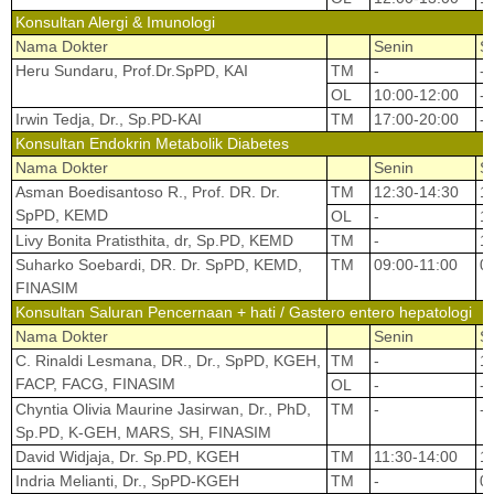
Konsultan Alergi & Imunologi
Nama Dokter
Senin
S
Heru Sundaru, Prof.Dr.SpPD, KAI
TM
-
-
OL
10:00-12:00
-
Irwin Tedja, Dr., Sp.PD-KAI
TM
17:00-20:00
-
Konsultan Endokrin Metabolik Diabetes
Nama Dokter
Senin
S
Asman Boedisantoso R., Prof. DR. Dr.
TM
12:30-14:30
1
SpPD, KEMD
OL
-
1
Livy Bonita Pratisthita, dr, Sp.PD, KEMD
TM
-
1
Suharko Soebardi, DR. Dr. SpPD, KEMD,
TM
09:00-11:00
0
FINASIM
Konsultan Saluran Pencernaan + hati / Gastero entero hepatologi
Nama Dokter
Senin
S
C. Rinaldi Lesmana, DR., Dr., SpPD, KGEH,
TM
-
1
FACP, FACG, FINASIM
OL
-
-
Chyntia Olivia Maurine Jasirwan, Dr., PhD,
TM
-
-
Sp.PD, K-GEH, MARS, SH, FINASIM
David Widjaja, Dr. Sp.PD, KGEH
TM
11:30-14:00
1
Indria Melianti, Dr., SpPD-KGEH
TM
-
0