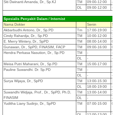
Siti Dwinanti Amanda, Dr., Sp.KJ
TM
09:00-12:00
-
OL
09:00-12:00
-
.
Spesialis Penyakit Dalam / Internist
Nama Dokter
Senin
S
Akbarbudhi Antono, Dr., Sp.PD
Tm
17:00-19:00
-
Cindy Rahardja, Dr., Sp.PD
TM
10:00-12:00
1
E. Merry Wintery, Dr., SpPD
TM
08:00-14:00
0
Gunawan, Dr., SpPD, FINASIM, FACP
TM
09:00-16:00
0
Hendra Perkasa Nasution, Dr., Sp.PD
TM
-
-
OL
-
-
Meisa Putri Maharani, Dr., Sp.PD
TM
15:00-17:00
1
Pauline Suwandhi. Dr. Sp.PD
TM
-
-
OL
-
-
Surya Wijaya, Dr., SpPD
TM
13:00-15:30
1
OL
18:00-19:00
-
Suwandhi Widjaja, Prof., Dr., SpPD, Ph.D,
TM
13:00-14:00
1
FINASIM
OL
-
-
Yuditha Liany Sudirjo, Dr., SpPD
TM
07:00-15:00
0
OL
12:00-13:00
1