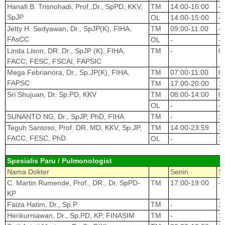
Hanafi B. Trisnohadi, Prof.,Dr., SpPD, KKV,
TM
14:00-16:00
-
SpJP
OL
14:00-15:00
-
Jetty H. Sedyawan, Dr., SpJP(K), FIHA,
TM
09:00-11:00
-
FAsCC
OL
-
-
Linda Lison, DR. Dr., SpJP (K), FIHA,
TM
-
0
FACC, FESC, FSCAI, FAPSIC
Mega Febrianora, Dr., Sp.JP(K), FIHA,
TM
07:00-11:00
0
FAPSC
TM
17:00-20:00
1
Sri Shujuan, Dr. Sp.PD, KKV
TM
08:00-14:00
0
OL
-
-
SUNANTO NG, Dr., SpJP, PhD, FIHA
TM
-
1
Teguh Santoso, Prof. DR. MD, KKV, Sp.JP,
TM
14:00-23:59
1
FACC, FESC, PhD
OL
-
1
.
Spesialis Paru / Pulmonologist
Nama Dokter
Senin
S
C. Martin Rumende, Prof., DR., Dr, SpPD-
TM
17:00-19:00
-
KP
Faiza Hatim, Dr., Sp.P
TM
-
1
Herikurniawan, Dr., Sp.PD, KP, FINASIM
TM
-
1