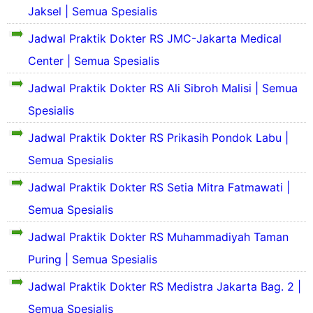
Jaksel | Semua Spesialis
S
e
Jadwal Praktik Dokter RS JMC-Jakarta Medical
k
S
Center | Semua Spesialis
i
e
l
k
Jadwal Praktik Dokter RS Ali Sibroh Malisi | Semua
a
i
s
Spesialis
l
P
a
S
r
Jadwal Praktik Dokter RS Prikasih Pondok Labu |
s
e
o
P
k
Semua Spesialis
f
r
i
i
o
Jadwal Praktik Dokter RS Setia Mitra Fatmawati |
l
l
f
a
d
S
Semua Spesialis
i
s
a
e
l
P
n
k
Jadwal Praktik Dokter RS Muhammadiyah Taman
d
r
S
i
a
o
e
Puring | Semua Spesialis
l
S
n
f
j
a
e
S
i
a
Jadwal Praktik Dokter RS Medistra Jakarta Bag. 2 |
s
k
e
l
r
P
i
Semua Spesialis
j
d
a