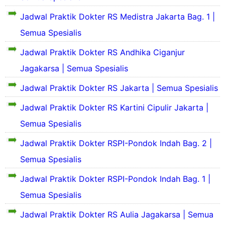
r
l
a
a
h
S
o
Jadwal Praktik Dokter RS Medistra Jakarta Bag. 1 |
a
r
n
S
e
f
s
a
S
i
k
Semua Spesialis
i
P
h
e
n
i
l
r
S
j
g
l
Jadwal Praktik Dokter RS Andhika Ciganjur
&
o
i
a
k
a
S
f
n
Jagakarsa | Semua Spesialis
r
a
s
e
i
g
a
t
P
j
l
Jadwal Praktik Dokter RS Jakarta | Semua Spesialis
k
h
R
r
a
d
a
S
S
o
r
a
Jadwal Praktik Dokter RS Kartini Cipulir Jakarta |
t
i
P
f
a
n
R
n
I
i
h
Semua Spesialis
S
S
g
-
l
S
e
J
k
P
&
Jadwal Praktik Dokter RSPI-Pondok Indah Bag. 2 |
i
j
a
a
o
S
n
a
k
Semua Spesialis
t
n
e
g
r
a
R
d
j
k
a
r
Jadwal Praktik Dokter RSPI-Pondok Indah Bag. 1 |
S
o
a
a
h
t
S
k
r
t
Semua Spesialis
S
a
e
I
a
R
i
R
t
n
h
S
Jadwal Praktik Dokter RS Aulia Jagakarsa | Semua
n
u
i
d
R