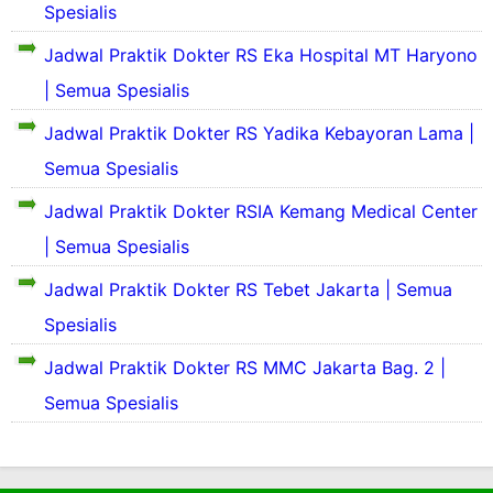
g
Spesialis
a
a
S
e
k
a
h
d
a
h
Jadwal Praktik Dokter RS Eka Hospital MT Haryono
i
-
e
i
t
S
t
J
d
s
| Semua Spesialis
K
a
r
a
i
t
a
k
a
k
s
r
Jadwal Praktik Dokter RS Yadika Kebayoran Lama |
r
i
(
a
t
a
t
t
R
Semua Spesialis
r
r
J
i
J
S
t
a
a
n
a
Jadwal Praktik Dokter RSIA Kemang Medical Center
S
a
J
k
i
k
S
a
a
| Semua Spesialis
a
)
e
k
r
o
r
F
l
a
t
Jadwal Praktik Dokter RS Tebet Jakarta | Semua
s
t
a
a
r
a
p
a
t
t
t
Spesialis
R
i
a
a
u
t
e
a
n
R
Jadwal Praktik Dokter RS MMC Jakarta Bag. 2 |
a
r
R
u
a
l
Semua Spesialis
u
a
u
h
C
p
t
a
S
i
a
i
a
h
a
p
k
-
h
S
k
u
a