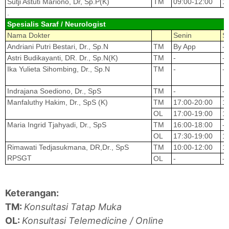
Sutji Astuti Mariono, Dr, Sp.P(K)
TM
09:00-12:00
1
.
Spesialis Saraf / Neurologist
Nama Dokter
Senin
S
Andriani Putri Bestari, Dr., Sp.N
TM
By App
-
Astri Budikayanti, DR. Dr., Sp.N(K)
TM
-
-
Ika Yulieta Sihombing, Dr., Sp.N
TM
-
-
Indrajana Soediono, Dr., SpS
TM
-
-
Manfaluthy Hakim, Dr., SpS (K)
TM
17:00-20:00
1
OL
17:00-19:00
1
Maria Ingrid Tjahyadi, Dr., SpS
TM
16:00-18:00
-
OL
17:30-19:00
1
Rimawati Tedjasukmana, DR,Dr., SpS
TM
10:00-12:00
1
RPSGT
OL
-
-
Keterangan:
TM:
Konsultasi Tatap Muka
OL:
Konsultasi Telemedicine / Online