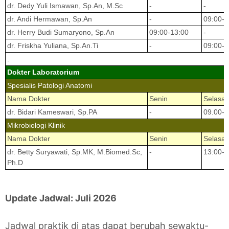
dr. Dedy Yuli Ismawan, Sp.An, M.Sc
-
-
dr. Andi Hermawan, Sp.An
-
09:00-1
dr. Herry Budi Sumaryono, Sp.An
09:00-13:00
-
dr. Friskha Yuliana, Sp.An.Ti
-
09:00-1
.
Dokter Laboratorium
Spesialis Patologi Anatomi
Nama Dokter
Senin
Selasa
dr. Bidari Kameswari, Sp.PA
-
09.00-1
Mikrobiologi Klinik
Nama Dokter
Senin
Selasa
dr. Betty Suryawati, Sp.MK, M.Biomed.Sc,
-
13:00-1
Ph.D
Update Jadwal: Juli 2026
Jadwal praktik di atas dapat berubah sewaktu-