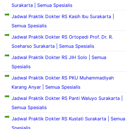
S
Surakarta | Semua Spesialis
i
a
e
l
s
k
Jadwal Praktik Dokter RS Kasih Ibu Surakarta |
R
P
i
S
S
r
Semua Spesialis
l
d
e
o
a
a
k
f
Jadwal Praktik Dokter RS Ortopedi Prof. Dr. R.
s
n
i
i
P
S
Soeharso Surakarta | Semua Spesialis
l
l
r
e
a
d
S
o
Jadwal Praktik Dokter RS JIH Solo | Semua
j
s
a
e
f
a
P
n
k
i
Spesialis
r
r
S
i
l
a
o
e
l
d
Jadwal Praktik Dokter RS PKU Muhammadiyah
S
h
f
j
a
a
e
S
i
a
Karang Anyar | Semua Spesialis
s
n
k
i
l
r
P
S
i
n
d
Jadwal Praktik Dokter RS Panti Waluyo Surakarta |
a
r
e
l
g
a
h
o
j
Semua Spesialis
a
k
n
S
f
a
s
a
S
i
i
r
Jadwal Praktik Dokter RS Kustati Surakarta | Semua
P
t
e
n
l
a
r
R
j
g
Spesialis
d
h