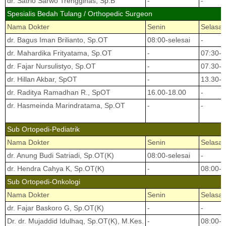
dr. Satrio Sarwo Trengginas, Sp.B
-
-
Spesialis Bedah Tulang / Orthopedic Surgeon
Nama Dokter
Senin
Selasa
dr. Bagus Iman Brilianto, Sp.OT
08:00-selesai
-
dr. Mahardika Frityatama, Sp.OT
-
07:30-1
dr. Fajar Nursulistyo, Sp.OT
-
07.30-s
dr. Hillan Akbar, SpOT
-
13.30-1
dr. Raditya Ramadhan R., SpOT
16.00-18.00
-
dr. Hasmeinda Marindratama, Sp.OT
-
-
Sub Ortopedi-Pediatrik
Nama Dokter
Senin
Selasa
dr. Anung Budi Satriadi, Sp.OT(K)
08:00-selesai
-
dr. Hendra Cahya K, Sp.OT(K)
-
08:00-s
Sub Ortopedi-Onkologi
Nama Dokter
Senin
Selasa
dr. Fajar Baskoro G, Sp.OT(K)
-
-
Dr. dr. Mujaddid Idulhaq, Sp.OT(K), M.Kes.
-
08:00-s