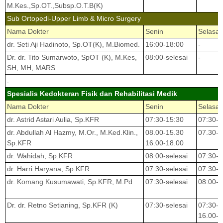
M.Kes.,Sp.OT.,Subsp.O.T.B(K)
Sub Ortopedi-Upper Limb & Micro Surgery
Nama Dokter
Senin
Selasa
dr. Seti Aji Hadinoto, Sp.OT(K), M.Biomed.
16:00-18:00
-
Dr. dr. Tito Sumarwoto, SpOT (K), M.Kes,
08:00-selesai
-
SH, MH, MARS
.
Spesialis Kedokteran Fisik dan Rehabilitasi Medik
Nama Dokter
Senin
Selasa
dr. Astrid Astari Aulia, Sp.KFR
07:30-15:30
07:30-1
dr. Abdullah Al Hazmy, M.Or., M.Ked.Klin.,
08.00-15.30
07.30-1
Sp.KFR
16.00-18.00
dr. Wahidah, Sp.KFR
08:00-selesai
07:30-s
dr. Harri Haryana, Sp.KFR
07:30-selesai
07:30-s
dr. Komang Kusumawati, Sp.KFR, M.Pd
07:30-selesai
08:00-s
Dr. dr. Retno Setianing, Sp.KFR (K)
07:30-selesai
07:30-s
16.00-1