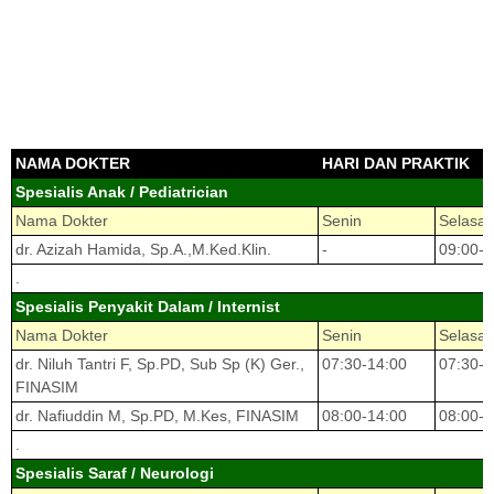
NAMA DOKTER
HARI DAN PRAKTIK
Spesialis Anak / Pediatrician
Nama Dokter
Senin
Selasa
dr. Azizah Hamida, Sp.A.,M.Ked.Klin.
-
09:00-1
.
Spesialis Penyakit Dalam / Internist
Nama Dokter
Senin
Selasa
dr. Niluh Tantri F, Sp.PD, Sub Sp (K) Ger.,
07:30-14:00
07:30-1
FINASIM
dr. Nafiuddin M, Sp.PD, M.Kes, FINASIM
08:00-14:00
08:00-1
.
Spesialis Saraf / Neurologi