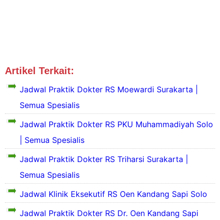
Artikel Terkait:
Jadwal Dokter Solo
Jadwal Praktik Dokter RS Moewardi Surakarta |
Semua Spesialis
S
Jadwal Praktik Dokter RS PKU Muhammadiyah Solo
e
| Semua Spesialis
k
i
Jadwal Praktik Dokter RS Triharsi Surakarta |
l
a
Semua Spesialis
s
S
P
e
Jadwal Klinik Eksekutif RS Oen Kandang Sapi Solo
r
k
o
i
Jadwal Praktik Dokter RS Dr. Oen Kandang Sapi
f
l