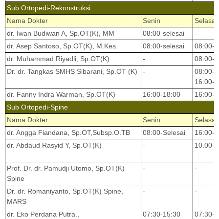
Sub Ortopedi-Rekonstruksi
Nama Dokter
Senin
Selasa
dr. Iwan Budiwan A, Sp.OT(K), MM
08:00-selesai
-
dr. Asep Santoso, Sp.OT(K), M.Kes.
08:00-selesai
08:00-s
dr. Muhammad Riyadli, Sp.OT(K)
-
08.00-s
Dr. dr. Tangkas SMHS Sibarani, Sp.OT (K)
-
08:00-s
16:00-1
dr. Fanny Indra Warman, Sp.OT(K)
16:00-18:00
16:00-1
Sub Ortopedi-Spine
Nama Dokter
Senin
Selasa
dr. Angga Fiandana, Sp.OT,Subsp.O.TB
08:00-Selesai
16:00-1
dr. Abdaud Rasyid Y, Sp.OT(K)
-
10.00-s
Prof. Dr. dr. Pamudji Utomo, Sp.OT(K)
-
-
Spine
Dr. dr. Romaniyanto, Sp.OT(K) Spine,
-
-
MARS
dr. Eko Perdana Putra.,
07:30-15:30
07:30-1