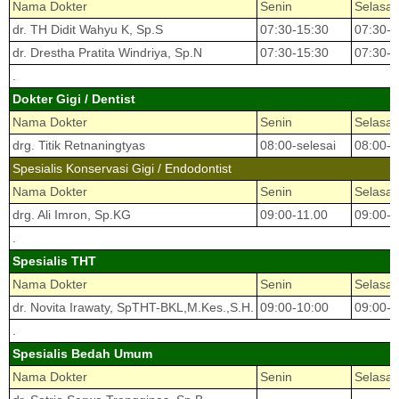
Nama Dokter
Senin
Selasa
dr. TH Didit Wahyu K, Sp.S
07:30-15:30
07:30-1
dr. Drestha Pratita Windriya, Sp.N
07:30-15:30
07:30-1
.
Dokter Gigi / Dentist
Nama Dokter
Senin
Selasa
drg. Titik Retnaningtyas
08:00-selesai
08:00-s
Spesialis Konservasi Gigi / Endodontist
Nama Dokter
Senin
Selasa
drg. Ali Imron, Sp.KG
09:00-11.00
09:00-1
.
Spesialis THT
Nama Dokter
Senin
Selasa
dr. Novita Irawaty, SpTHT-BKL,M.Kes.,S.H.
09:00-10:00
09:00-1
.
Spesialis Bedah Umum
Nama Dokter
Senin
Selasa