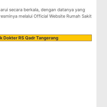
harui secara berkala, dengan datanya yang
resminya melalui Official Website Rumah Sakit
ik Dokter RS Qadr Tangerang