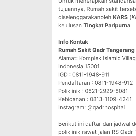
Untuk menerapkan standarisas
tujuannya, Rumah sakit terseb
diselenggarakanoleh
KARS
(
K
kelulusan
Tingkat Paripurna
.
Info Kontak
Rumah Sakit Qadr Tangerang
Alamat: Komplek Islamic Villa
Indonesia 15001
IGD : 0811-1948-911
Pendaftaran : 0811-1948-912
Poliklinik : 0821-2929-8081
Kebidanan : 0813-1109-4241
Instagram: @qadrhospital
Berikut ini daftar dan jadwal
poliklinik rawat jalan RS Qadr