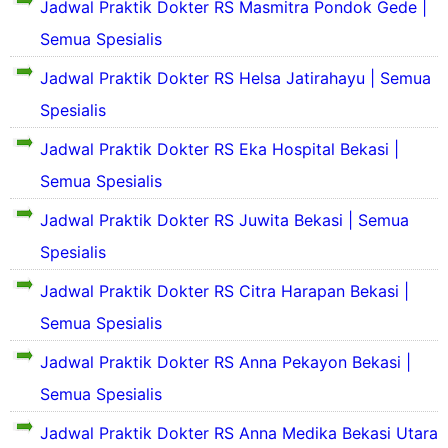
a
d
Jadwal Praktik Dokter RS Masmitra Pondok Gede |
h
S
j
a
r
a
S
a
Semua Spesialis
C
g
n
i
i
r
i
a
S
n
t
a
Jadwal Praktik Dokter RS Helsa Jatirahayu | Semua
k
e
g
r
h
a
a
j
k
Spesialis
a
S
r
d
a
a
K
i
a
i
r
Jadwal Praktik Dokter RS Eka Hospital Bekasi |
t
e
n
n
n
a
R
l
g
Semua Spesialis
g
g
h
S
u
k
R
S
S
a
a
Jadwal Praktik Dokter RS Juwita Bekasi | Semua
u
e
i
i
r
t
r
n
t
Spesialis
g
R
a
p
g
r
a
S
h
o
k
a
Jadwal Praktik Dokter RS Citra Harapan Bekasi |
K
S
n
a
K
e
i
a
g
Semua Spesialis
t
e
n
t
k
R
R
l
j
r
i
Jadwal Praktik Dokter RS Anna Pekayon Bekasi |
u
S
u
e
a
t
a
r
Semua Spesialis
K
a
i
r
a
e
i
h
t
g
Jadwal Praktik Dokter RS Anna Medika Bekasi Utara
n
l
t
S
r
a