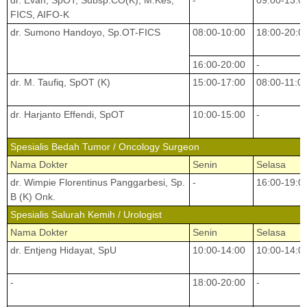
dr. Evan, SpOT, Subsp.CO(K), M.Kes,
-
09:00-13:0
FICS, AIFO-K
dr. Sumono Handoyo, Sp.OT-FICS
08:00-10:00
18:00-20:0
16:00-20:00
-
dr. M. Taufiq, SpOT (K)
15:00-17:00
08:00-11:0
dr. Harjanto Effendi, SpOT
10:00-15:00
-
Spesialis Bedah Tumor / Oncology Surgeon
Nama Dokter
Senin
Selasa
dr. Wimpie Florentinus Panggarbesi, Sp.
-
16:00-19:0
B (K) Onk.
Spesialis Salurah Kemih / Urologist
Nama Dokter
Senin
Selasa
dr. Entjeng Hidayat, SpU
10:00-14:00
10:00-14:0
-
18:00-20:00
-