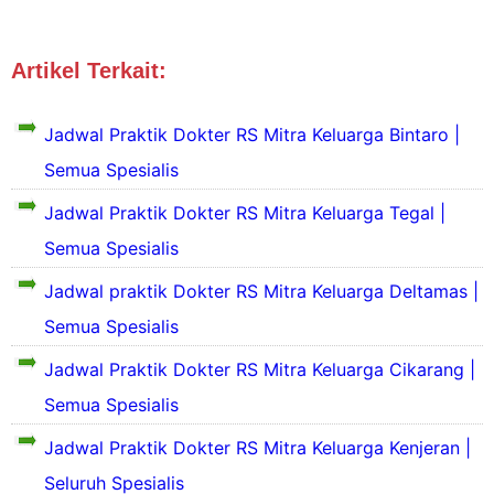
Artikel Terkait:
Jadwal Dokter Bekasi Kota
MitraKeluarga
Jadwal Praktik Dokter RS Mitra Keluarga Bintaro |
Semua Spesialis
Jadwal Praktik Dokter RS Mitra Keluarga Tegal |
S
Semua Spesialis
e
k
Jadwal praktik Dokter RS Mitra Keluarga Deltamas |
i
S
Semua Spesialis
l
e
a
k
Jadwal Praktik Dokter RS Mitra Keluarga Cikarang |
s
i
P
Semua Spesialis
l
S
r
a
e
o
Jadwal Praktik Dokter RS Mitra Keluarga Kenjeran |
s
k
f
P
i
Seluruh Spesialis
i
r