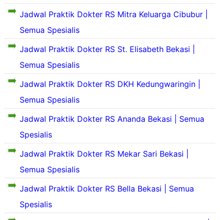
l
l
S
o
Jadwal Praktik Dokter RS Mitra Keluarga Cibubur |
a
d
e
f
s
a
k
Semua Spesialis
i
P
n
i
l
r
S
l
Jadwal Praktik Dokter RS St. Elisabeth Bekasi |
d
S
o
e
a
a
e
f
j
Semua Spesialis
s
n
k
i
a
P
S
i
l
r
Jadwal Praktik Dokter RS DKH Kedungwaringin |
r
e
l
R
a
S
o
j
Semua Spesialis
a
S
h
e
f
a
s
R
k
i
r
Jadwal Praktik Dokter RS Ananda Bekasi | Semua
P
i
S
i
l
a
r
t
l
Spesialis
d
h
o
r
i
a
a
S
f
a
t
Jadwal Praktik Dokter RS Mekar Sari Bekasi |
s
n
i
i
K
r
P
S
n
Semua Spesialis
l
e
a
r
e
g
d
l
K
o
j
k
Jadwal Praktik Dokter RS Bella Bekasi | Semua
a
u
e
f
a
a
n
a
l
i
Spesialis
r
t
S
r
u
l
a
R
e
g