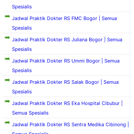
S
Spesialis
e
k
Jadwal Praktik Dokter RS FMC Bogor | Semua
i
S
Spesialis
l
e
a
k
Jadwal Praktik Dokter RS Juliana Bogor | Semua
s
i
P
Spesialis
l
r
a
o
Jadwal Praktik Dokter RS Ummi Bogor | Semua
s
S
f
P
e
Spesialis
i
r
k
l
o
i
Jadwal Praktik Dokter RS Salak Bogor | Semua
d
S
f
l
a
e
Spesialis
i
a
n
k
l
s
S
i
Jadwal Praktik Dokter RS Eka Hospital Cibubur |
d
P
S
e
l
a
r
e
Semua Spesialis
j
a
n
o
k
a
s
S
f
i
Jadwal Praktik Dokter RS Sentra Medika Cibinong |
r
P
e
i
l
a
S
r
j