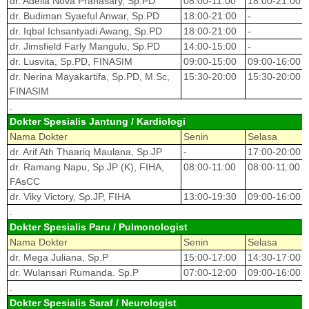
dr. Adelia Nova Prahasary, Sp.PD
08:00-11:00
18:00-21:00
dr. Budiman Syaeful Anwar, Sp.PD
18:00-21:00
-
dr. Iqbal Ichsantyadi Awang, Sp.PD
18:00-21:00
-
dr. Jimsfield Farly Mangulu, Sp.PD
14:00-15:00
-
dr. Lusvita, Sp.PD, FINASIM
09:00-15:00
09:00-16:00
dr. Nerina Mayakartifa, Sp.PD, M.Sc,
15:30-20:00
15:30-20:00
FINASIM
.
Dokter Spesialis Jantung / Kardiologi
Nama Dokter
Senin
Selasa
dr. Arif Ath Thaariq Maulana, Sp.JP
-
17:00-20:00
dr. Ramang Napu, Sp.JP (K), FIHA,
08:00-11:00
08:00-11:00
FAsCC
dr. Viky Victory, Sp.JP, FIHA
13:00-19:30
09:00-16:00
.
Dokter Spesialis Paru / Pulmonologist
Nama Dokter
Senin
Selasa
dr. Mega Juliana, Sp.P
15:00-17:00
14:30-17:00
dr. Wulansari Rumanda. Sp.P
07:00-12:00
09:00-16:00
.
Dokter Spesialis Saraf / Neurologist