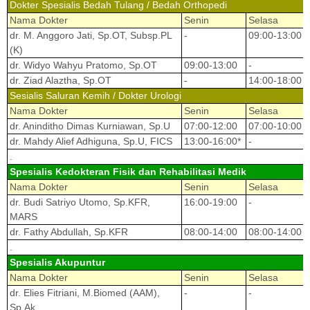
Dokter Spesialis Bedah Tulang / Bedah Orthopedi
Nama Dokter
Senin
Selasa
dr. M. Anggoro Jati, Sp.OT, Subsp.PL
-
09:00-13:00
(K)
dr. Widyo Wahyu Pratomo, Sp.OT
09:00-13:00
-
dr. Ziad Alaztha, Sp.OT
-
14:00-18:00
Sesialis Saluran Kemih / Dokter Urologi
Nama Dokter
Senin
Selasa
dr. Aninditho Dimas Kurniawan, Sp.U
07:00-12:00
07:00-10:00
dr. Mahdy Alief Adhiguna, Sp.U, FICS
13:00-16:00*
-
.
Spesialis Kedokteran Fisik dan Rehabilitasi Medik
Nama Dokter
Senin
Selasa
dr. Budi Satriyo Utomo, Sp.KFR,
16:00-19:00
-
MARS
dr. Fathy Abdullah, Sp.KFR
08:00-14:00
08:00-14:00
.
Spesialis Akupuntur
Nama Dokter
Senin
Selasa
dr. Elies Fitriani, M.Biomed (AAM),
-
-
Sp.Ak