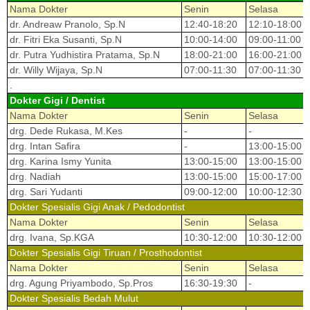
Nama Dokter
Senin
Selasa
dr. Andreaw Pranolo, Sp.N
12:40-18:20
12:10-18:00
dr. Fitri Eka Susanti, Sp.N
10:00-14:00
09:00-11:00
dr. Putra Yudhistira Pratama, Sp.N
18:00-21:00
16:00-21:00
dr. Willy Wijaya, Sp.N
07:00-11:30
07:00-11:30
.
Dokter Gigi / Dentist
Nama Dokter
Senin
Selasa
drg. Dede Rukasa, M.Kes
-
-
drg. Intan Safira
-
13:00-15:00
drg. Karina Ismy Yunita
13:00-15:00
13:00-15:00
drg. Nadiah
13:00-15:00
15:00-17:00
drg. Sari Yudanti
09:00-12:00
10:00-12:30
Dokter Spesialis Gigi Anak / Pedodontist
Nama Dokter
Senin
Selasa
drg. Ivana, Sp.KGA
10:30-12:00
10:30-12:00
Dokter Spesialis Gigi Tiruan / Prosthodontist
Nama Dokter
Senin
Selasa
drg. Agung Priyambodo, Sp.Pros
16:30-19:30
-
Dokter Spesialis Bedah Mulut