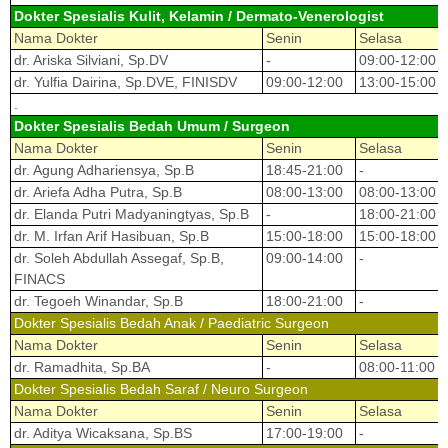
Dokter Spesialis Kulit, Kelamin / Dermato-Venerologist
Nama Dokter
Senin
Selasa
dr. Ariska Silviani, Sp.DV
-
09:00-12:00
dr. Yulfia Dairina, Sp.DVE, FINISDV
09:00-12:00
13:00-15:00
.
Dokter Spesialis Bedah Umum / Surgeon
Nama Dokter
Senin
Selasa
dr. Agung Adhariensya, Sp.B
18:45-21:00
-
dr. Ariefa Adha Putra, Sp.B
08:00-13:00
08:00-13:00
dr. Elanda Putri Madyaningtyas, Sp.B
-
18:00-21:00
dr. M. Irfan Arif Hasibuan, Sp.B
15:00-18:00
15:00-18:00
dr. Soleh Abdullah Assegaf, Sp.B,
09:00-14:00
-
FINACS
dr. Tegoeh Winandar, Sp.B
18:00-21:00
-
Dokter Spesialis Bedah Anak / Paediatric Surgeon
Nama Dokter
Senin
Selasa
dr. Ramadhita, Sp.BA
-
08:00-11:00
Dokter Spesialis Bedah Saraf / Neuro Surgeon
Nama Dokter
Senin
Selasa
dr. Aditya Wicaksana, Sp.BS
17:00-19:00
-